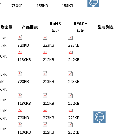
K
750KB
155KB
155KB
RoHS
REACH
热含量
产品目录
型号列表
认证
认证
1J/K
720KB
223KB
223KB
1J/K
9J/K
1130KB
212KB
212KB
4J/K
720KB
223KB
223KB
/K
4J/K
4J/K
1130KB
212KB
212KB
4J/K
720KB
223KB
223KB
4J/K
4J/K
1130KB
212KB
212KB