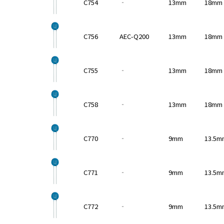
C754
‐
13mm
18mm
h
i
s
C756
AEC-Q200
13mm
18mm
s
h
o
C755
‐
13mm
18mm
r
t
c
C758
‐
13mm
18mm
u
t
a
C770
‐
9mm
13.5m
c
t
i
v
C771
‐
9mm
13.5m
a
t
e
C772
‐
9mm
13.5m
s