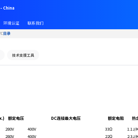
- China
环境认证
联系我们
C
目录
技术支援工具
.)
额定电压
DC连接最大电压
额定电阻
热
280V
400V
33Ω
1.1J/
280V
400V
22Ω
2.3J/