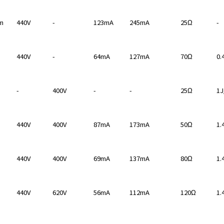
m
440V
-
123mA
245mA
25Ω
-
440V
-
64mA
127mA
70Ω
0.
-
400V
-
-
25Ω
1J
440V
400V
87mA
173mA
50Ω
1.
440V
400V
69mA
137mA
80Ω
1.
440V
620V
56mA
112mA
120Ω
1.