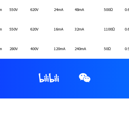
m
550V
620V
24mA
48mA
500Ω
0.
m
550V
620V
16mA
32mA
1100Ω
0.
m
280V
400V
120mA
240mA
50Ω
0.