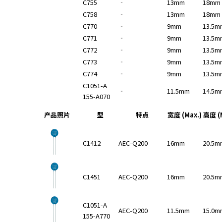
C755
‐
13mm
18mm
A
C758
‐
13mm
18mm
c
c
C770
‐
9mm
13.5m
e
C771
‐
9mm
13.5m
s
C772
‐
9mm
13.5m
s
C773
‐
9mm
13.5m
i
C774
‐
9mm
13.5m
b
C1051-A
i
‐
11.5mm
14.5m
155-A070
l
i
产品照片
型
特点
宽度 (Max.)
高度 (M
t
y
C1412
AEC-Q200
16mm
20.5m
s
c
r
C1451
AEC-Q200
16mm
20.5m
e
e
n
C1051-A
AEC-Q200
11.5mm
15.0m
r
155-A770
e