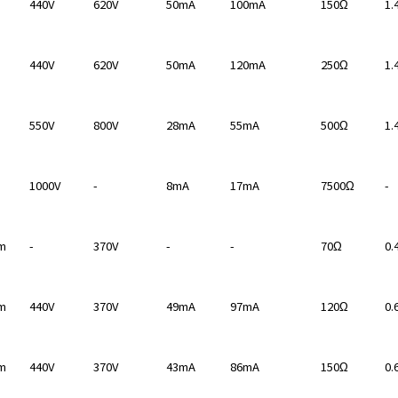
440V
620V
50mA
100mA
150Ω
1.
440V
620V
50mA
120mA
250Ω
1.
550V
800V
28mA
55mA
500Ω
1.
1000V
-
8mA
17mA
7500Ω
-
m
-
370V
-
-
70Ω
0.
m
440V
370V
49mA
97mA
120Ω
0.
m
440V
370V
43mA
86mA
150Ω
0.