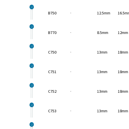
a
d
B750
‐
12.5mm
16.5m
e
r
,
B770
‐
8.5mm
12mm
p
r
e
C750
‐
13mm
18mm
s
s
"
C751
‐
13mm
18mm
C
t
r
C752
‐
13mm
18mm
l
+
/
C753
‐
13mm
18mm
"
.
T