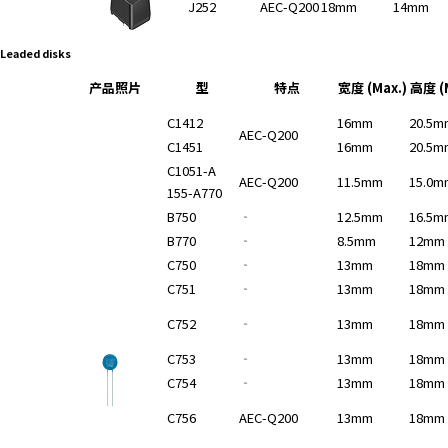
J252
AEC-Q200
18mm
14mm
r
.
Leaded disks
T
o
产品照片
型
特点
宽度 (Max.)
高度 (M
s
C1412
16mm
20.5m
t
AEC-Q200
C1451
16mm
20.5m
a
r
C1051-A
AEC-Q200
11.5mm
15.0m
t
155-A770
t
B750
‐
12.5mm
16.5m
h
B770
‐
8.5mm
12mm
e
C750
‐
13mm
18mm
A
C751
‐
13mm
18mm
l
l
C752
‐
13mm
18mm
i
C753
‐
13mm
18mm
n
C754
‐
13mm
18mm
O
n
C756
AEC-Q200
13mm
18mm
e