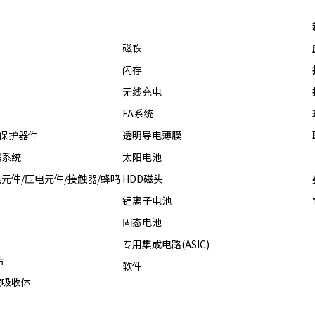
磁铁
闪存
无线充电
FA系统
热保护器件
透明导电薄膜
器系统
太阳电池
元件/压电元件/接触器/蜂鸣
HDD磁头
锂离子电池
固态电池
专用集成电路(ASIC)
片
软件
波吸收体