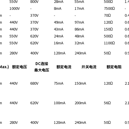
550V
800V
28mA
55mA
500Ω
1.
1000V
-
8mA
17mA
7500Ω
-
m
-
370V
-
-
70Ω
0.
m
440V
370V
49mA
97mA
120Ω
0.
m
440V
370V
43mA
86mA
150Ω
0.
m
550V
620V
24mA
48mA
500Ω
0.
m
550V
620V
16mA
32mA
1100Ω
0.
m
280V
400V
120mA
240mA
50Ω
0.
DC连接
ax.)
额定电压
额定电流
开关电流
额定电阻
最大电压
m
440V
680V
75mA
150mA
120Ω
2.
m
440V
620V
100mA
200mA
56Ω
2.
m
280V
400V
120mA
240mA
50Ω
0.