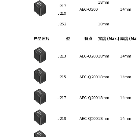
e
18mm
J217
s
AEC-Q200
14mm
J219
s
i
J252
18mm
b
i
产品照片
型
特点
宽度 (Max.)
厚度 (Max
l
i
t
J213
AEC-Q200
18mm
14mm
y
s
c
J215
AEC-Q200
18mm
14mm
r
e
e
J217
AEC-Q200
18mm
14mm
n
r
e
J219
AEC-Q200
18mm
14mm
a
d
e