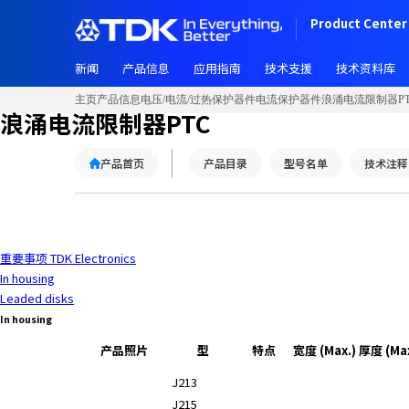
W
Product Center 
e
l
新闻
产品信息
应用指南
技术支援
技术资料库
c
o
主页
产品信息
电压/电流/过热保护器件
电流保护器件
浪涌电流限制器PT
m
浪涌电流限制器PTC
e
t
产品首页
产品目录
型号名单
技术注释
o
A
l
l
i
重要事项 TDK Electronics
n
In housing
O
Leaded disks
n
In housing
e
A
产品照片
型
特点
宽度 (Max.)
厚度 (Max
c
J213
c
J215