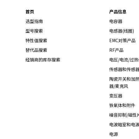
y
首页
产品信息
o
u
选型指南
电容器
n
型号搜索
电感器(线圈)
a
特性值搜索
EMC对策产品
v
i
替代品搜索
RF产品
g
经销商的库存搜索
电压/电流/过
a
t
传感器和传感
e
陶瓷开关和加热
a
器/麦克风
n
d
变压器
i
铁氧体和附件
n
噪音抑制/磁性
t
e
电波暗室和电
r
电源
a