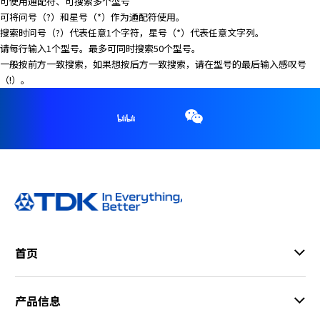
e
可使用通配符、可搜索多个型号
s
可将问号（?）和星号（*）作为通配符使用。
s
搜索时问号（?）代表任意1个字符，星号（*）代表任意文字列。
i
请每行输入1个型号。最多可同时搜索50个型号。
b
一般按前方一致搜索，如果想按后方一致搜索，请在型号的最后输入感叹号
i
（!）。
l
i
t
y
s
c
r
e
e
n
首页
r
e
a
产品信息
d
e