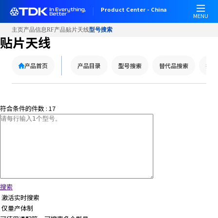
W
Product Center - China
e
MENU
l
主页
产品信息
RF产品
贴片天线
型号搜索
c
贴片天线
o
m
产品首页
产品目录
型号搜索
替代品搜索
技术
e
t
o
A
符合条件的件数 :
17
l
l
i
n
O
n
e
A
搜索
c
激活实时搜索
c
仅量产体制