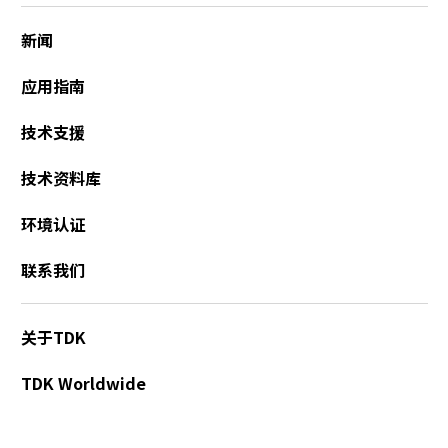
r
.
新闻
T
o
应用指南
s
t
技术支援
a
r
技术资料库
t
t
环境认证
h
e
联系我们
A
l
l
关于TDK
i
n
TDK Worldwide
O
n
e