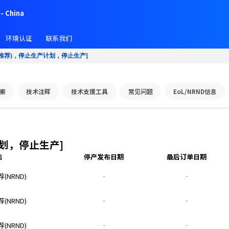
- China
环境认证
联系我们
非推荐)，停止生产计划，停止生产]
索
技术注释
技术支援工具
常见问题
EoL/NRND信息
计划，停止生产]
态
停产发布日期
最后订单日期
(NRND)
‐
‐
(NRND)
‐
‐
(NRND)
‐
‐