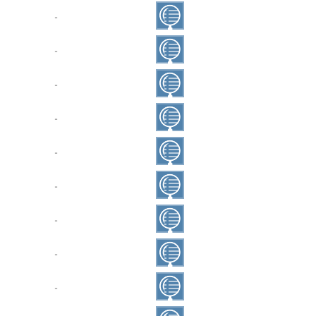
‐
‐
‐
‐
‐
‐
‐
‐
‐