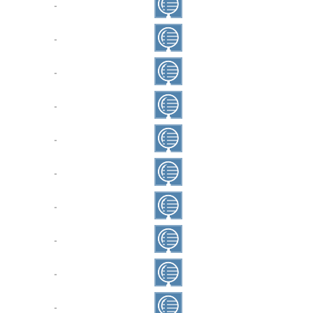
‐
‐
‐
‐
‐
‐
‐
‐
‐
‐