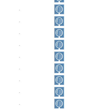
‐
‐
‐
‐
‐
‐
‐
‐
‐