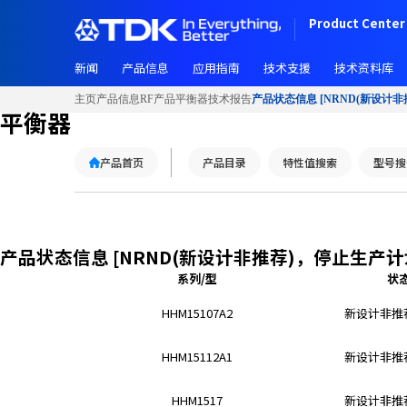
W
Product Center 
e
l
新闻
产品信息
应用指南
技术支援
技术资料库
c
o
主页
产品信息
RF产品
平衡器
技术报告
产品状态信息 [NRND(新设计
m
平衡器
e
t
产品首页
产品目录
特性值搜索
型号搜
o
A
l
l
i
产品状态信息 [NRND(新设计非推荐)，停止生产
n
系列/型
状
O
n
HHM15107A2
新设计非推荐
e
A
HHM15112A1
新设计非推荐
c
c
HHM1517
新设计非推荐