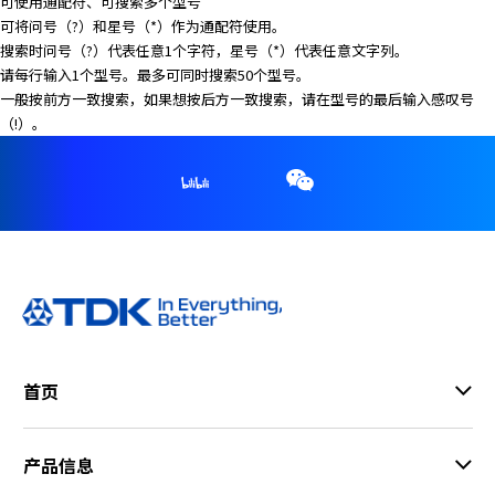
e
可使用通配符、可搜索多个型号
s
可将问号（?）和星号（*）作为通配符使用。
s
搜索时问号（?）代表任意1个字符，星号（*）代表任意文字列。
i
请每行输入1个型号。最多可同时搜索50个型号。
b
一般按前方一致搜索，如果想按后方一致搜索，请在型号的最后输入感叹号
i
（!）。
l
i
t
y
s
c
r
e
e
n
首页
r
e
a
产品信息
d
e