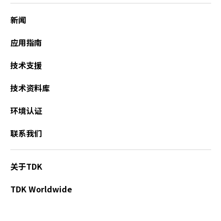
r
.
新闻
T
o
应用指南
s
t
技术支援
a
r
技术资料库
t
t
环境认证
h
e
联系我们
A
l
l
关于TDK
i
n
TDK Worldwide
O
n
e