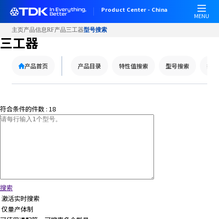
W
Product Center - China
e
MENU
l
主页
产品信息
RF产品
三工器
型号搜索
c
三工器
o
m
产品首页
产品目录
特性值搜索
型号搜索
技术
e
t
o
A
符合条件的件数 :
18
l
l
i
n
O
n
e
A
搜索
c
激活实时搜索
c
仅量产体制