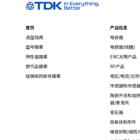
r
.
T
o
首页
产品信息
s
选型指南
电容器
t
a
型号搜索
电感器(线圈)
r
特性值搜索
EMC对策产品
t
替代品搜索
RF产品
t
h
经销商的库存搜索
电压/电流/过
e
传感器和传感
A
l
陶瓷开关和加热
l
器/麦克风
i
变压器
n
铁氧体和附件
O
n
噪音抑制/磁性
e