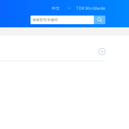
中文
TDK Worldwide