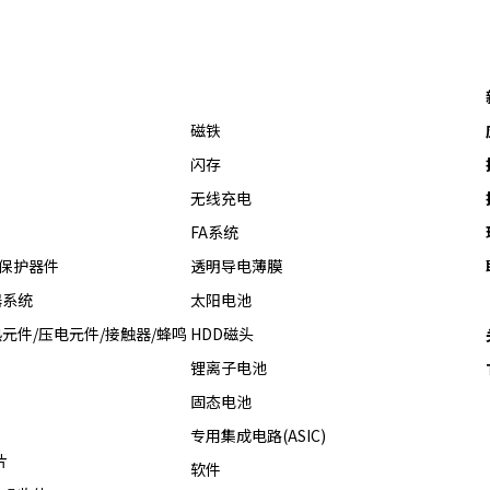
磁铁
闪存
无线充电
FA系统
热保护器件
透明导电薄膜
器系统
太阳电池
元件/压电元件/接触器/蜂鸣
HDD磁头
锂离子电池
固态电池
专用集成电路(ASIC)
片
软件