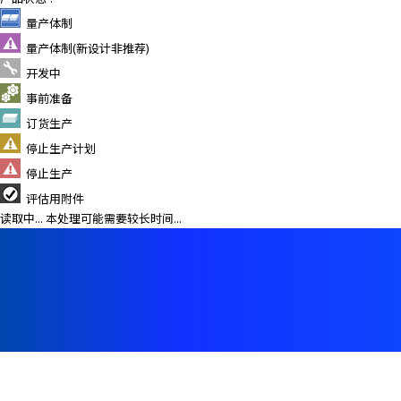
e
s
量产体制
s
量产体制(新设计非推荐)
i
开发中
b
事前准备
i
l
订货生产
i
停止生产计划
t
停止生产
y
评估用附件
s
读取中... 本处理可能需要较长时间...
c
r
e
e
n
r
e
a
d
e