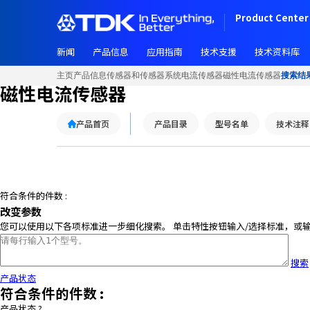
W
Product Center 
e
l
新闻
产品信息
应用指南
技术支援
技术资料库
c
o
主页
产品信息
传感器和传感器系统
电流传感器
磁性电流传感器
搜索结
m
磁性电流传感器
e
t
产品首页
产品目录
型号名单
技术注释
o
A
l
l
i
符合条件的件数 :
n
改变参数
O
您可以使用以下各项标准进一步细化搜索。 单击特性按钮输入/选择标准，或
n
e
搜索
A
产品状态
c
符合条件的件数 :
c
产品状态
?