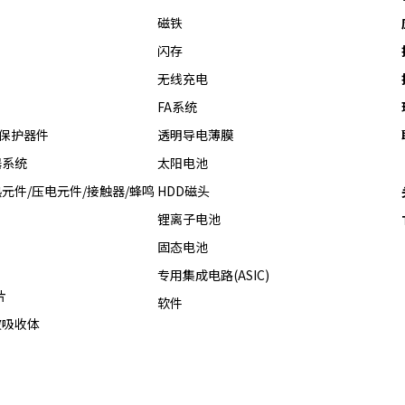
磁铁
闪存
无线充电
FA系统
热保护器件
透明导电薄膜
器系统
太阳电池
元件/压电元件/接触器/蜂鸣
HDD磁头
锂离子电池
固态电池
专用集成电路(ASIC)
片
软件
波吸收体