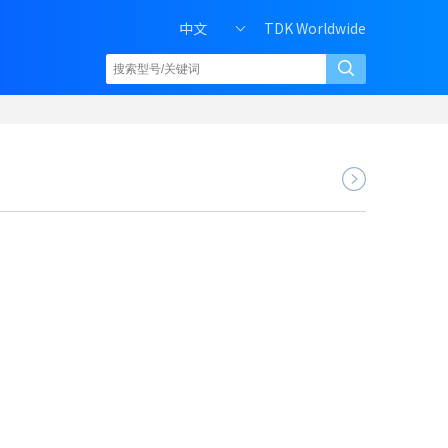
中文
TDK Worldwide