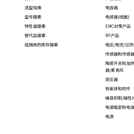
选型指南
电容器
型号搜索
电感器(线圈)
特性值搜索
EMC对策产品
替代品搜索
RF产品
经销商的库存搜索
电压/电流/过
传感器和传感
陶瓷开关和加热
器/麦克风
变压器
铁氧体和附件
噪音抑制/磁性
电波暗室和电
电源