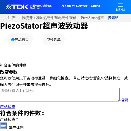
W
Product Center - China
e
MENU
l
主页
产品信息
陶瓷开关和加热元件/压电元件/接触器/蜂鸣器/麦克风
PiezoStator超声波致动器
搜索结果
c
PiezoStator超声波致动器
o
m
产品首页
型号名单
e
t
o
A
符合条件的件数 :
l
改变参数
l
您可以使用以下各项标准进一步细化搜索。 单击特性按钮输入/选择标准，或
i
输入零件编号并单击搜索按钮。
n
O
n
搜索
e
产品状态
符合条件的件数 :
A
c
产品状态
?
c
量产体制