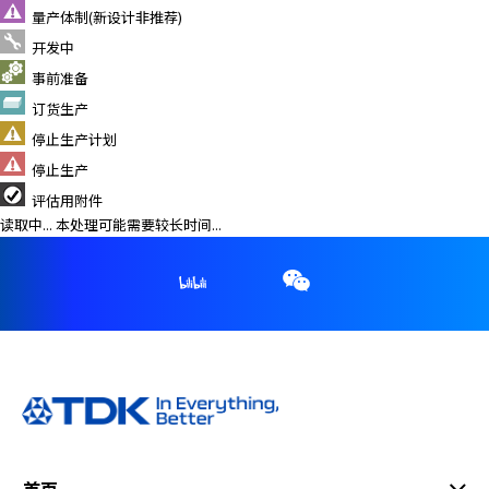
e
量产体制(新设计非推荐)
s
开发中
s
i
事前准备
b
订货生产
i
停止生产计划
l
停止生产
i
t
评估用附件
y
读取中... 本处理可能需要较长时间...
s
c
r
e
e
n
r
e
a
d
e
首页