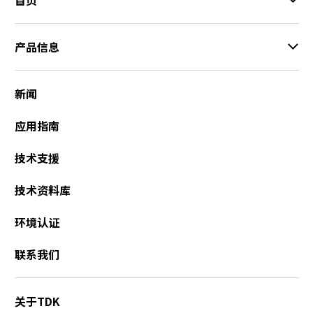
r
.
T
产品信息
o
s
t
新闻
a
r
应用指南
t
t
技术支援
h
e
技术资料库
A
l
环境认证
l
i
联系我们
n
O
n
关于TDK
e