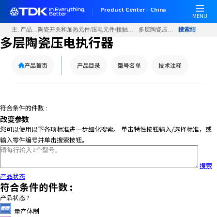
Product Center - China
MENU
主页
产品信息
陶瓷开关和加热元件/压电元件/接触器/蜂鸣器/麦克风
多层陶瓷压电执行器
搜索结果
多层陶瓷压电执行器
产品首页
产品目录
型号名单
技术注释
符合条件的件数 :
改变参数
您可以使用以下各项标准进一步细化搜索。 单击特性按钮输入/选择标准，或
输入零件编号并单击搜索按钮。
搜索
产品状态
符合条件的件数 :
产品状态
?
量产体制