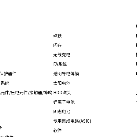
磁铁
闪存
无线充电
FA系统
热保护器件
透明导电薄膜
器系统
太阳电池
元件/压电元件/接触器/蜂鸣
HDD磁头
锂离子电池
固态电池
专用集成电路(ASIC)
片
软件