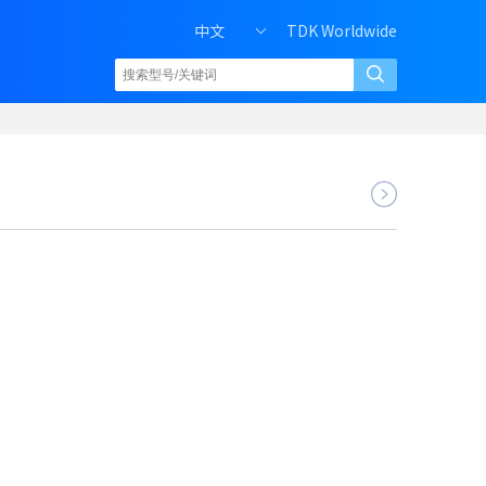
中文
TDK Worldwide