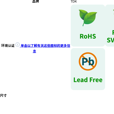
e
品牌
TDK
s
s
i
b
i
l
i
t
环境认证
单击以了解有关这些图标的更多信
y
息
s
c
r
e
e
n
r
尺寸
e
a
d
e