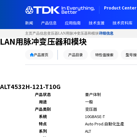
W
Product Center 
e
l
新闻
产品信息
应用指南
技术支援
技术资料库
c
o
主页
产品信息
变压器
LAN用脉冲变压器和模块
详细信息
m
LAN用脉冲变压器和模块
e
t
产品首页
产品目录
特性值搜索
型号搜
o
A
l
l
i
ALT4532H-121-T10G
n
产品状态
量产体制
O
用途
一般
n
产品类别
变压器
e
系统
10GBASE-T
A
特点
Auto Prod.
自動化生產
c
c
系列
ALT