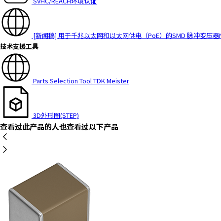
SVHC/REACH环境认证
a
d
e
[新闻稿] 用于千兆以太网和以太网供电（PoE）的SMD 脉冲变压器
r
技术支援工具
,
p
r
Parts Selection Tool TDK Meister
e
s
s
3D外形图(STEP)
"
查看过此产品的人也查看过以下产品
C
t
r
l
+
/
"
.
T