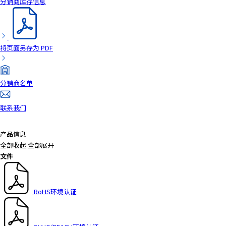
分销商库存信息
A
c
c
e
将页面另存为 PDF
s
s
i
b
分销商名单
i
l
联系我们
i
t
产品信息
y
全部收起
全部展开
s
文件
c
r
e
RoHS环境认证
e
n
r
e