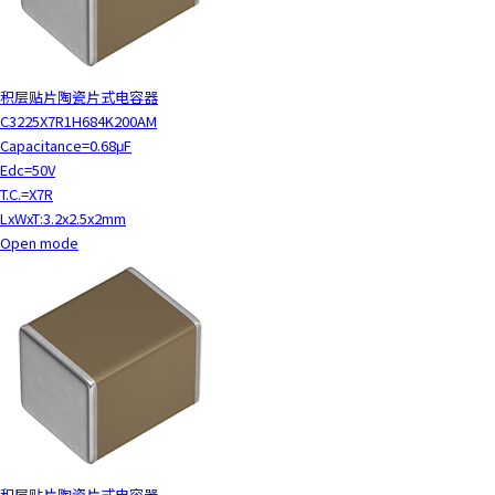
h
i
s
s
积层贴片陶瓷片式电容器
h
C3225X7R1H684K200AM
o
Capacitance=0.68μF
r
Edc=50V
t
T.C.=X7R
c
LxWxT:3.2x2.5x2mm
u
Open mode
t
a
c
t
i
v
a
t
e
s
积层贴片陶瓷片式电容器