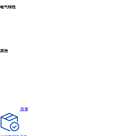
r
电气特性
.
T
o
s
t
a
其他
r
t
t
h
e
A
l
l
i
目录
n
O
n
e