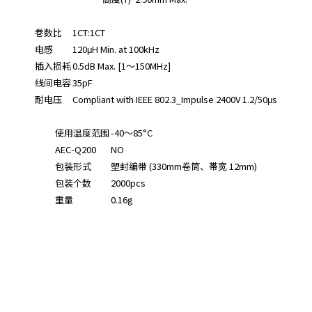
巻数比
1CT:1CT
电感
120μH Min. at 100kHz
插入损耗
0.5dB Max. [1～150MHz]
线间电容
35pF
耐电压
Compliant with IEEE 802.3_Impulse 2400V 1.2/50μs
使用温度范围
-40～85°C
AEC-Q200
NO
包装形式
塑封编带 (330mm卷筒、帯宽 12mm)
包装个数
2000pcs
重量
0.16g