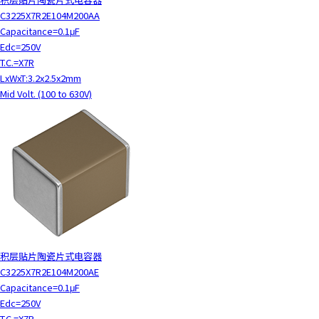
t
C3225X7R2E104M200AA
h
Capacitance=0.1μF
e
Edc=250V
s
T.C.=X7R
c
LxWxT:3.2x2.5x2mm
r
Mid Volt. (100 to 630V)
e
e
n
r
e
a
d
e
r
t
o
积层贴片陶瓷片式电容器
h
C3225X7R2E104M200AE
e
Capacitance=0.1μF
l
Edc=250V
p
T.C.=X7R