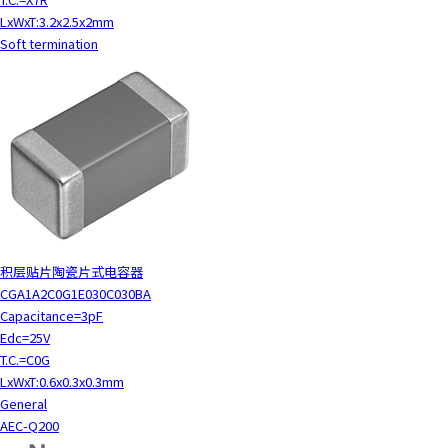
y
LxWxT:3.2x2.5x2mm
o
Soft termination
u
n
a
v
i
g
a
t
e
a
积层贴片陶瓷片式电容器
n
CGA1A2C0G1E030C030BA
d
Capacitance=3pF
i
Edc=25V
n
T.C.=C0G
t
LxWxT:0.6x0.3x0.3mm
e
General
r
AEC-Q200
a