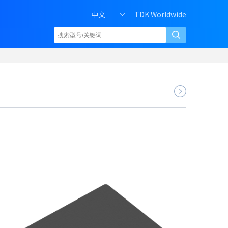
中文
TDK Worldwide