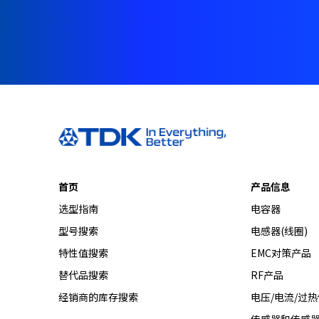
t
h
e
s
c
r
e
e
n
r
e
a
首页
产品信息
d
e
选型指南
电容器
r
型号搜索
电感器(线圈)
t
特性值搜索
EMC对策产品
o
h
替代品搜索
RF产品
e
经销商的库存搜索
电压/电流/过
l
p
传感器和传感