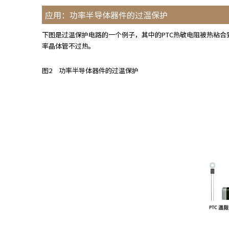
A
应用：功率半导体器件的过温保护
c
c
下图是过温保护电路的一个例子，其中的PTC热敏电阻被热粘
e
率晶体管不过热。
s
s
图2 功率半导体器件的过温保护
i
b
i
l
i
t
y
s
c
r
e
e
n
r
e