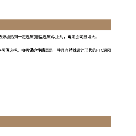
热源加热到一定温度(居里温度)以上时，电阻会明显增大。
件可供选择。
电机保护传感
器是一种具有特殊设计形状的PTC温限