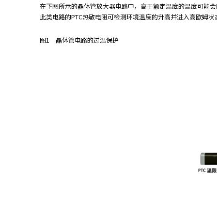
在下图所示的晶体管放大器电路中，高于额定温度的温度可能会
r
此类电路的PTC热敏电阻可检测环境温度的升高并进入高欧姆
.
T
o
图1 晶体管电路的过温保护
s
t
a
r
t
t
h
e
A
l
l
i
n
O
n
e