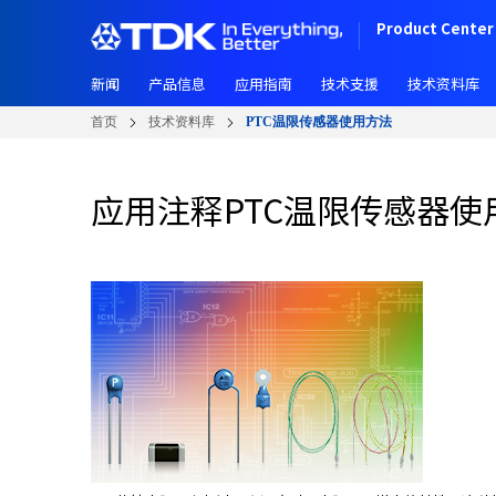
W
跳
Product Center 
e
转
l
到
c
新闻
产品信息
应用指南
技术支援
技术资料库
主
o
要
首页
技术资料库
PTC温限传感器使用方法
m
内
e
容
t
应用注释
PTC温限传感器使
o
A
l
l
i
n
O
n
e
A
c
c