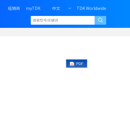
H
经销商
myTDK
中文
TDK Worldwide
e
a
d
e
r
r
i
g
PDF
h
t
m
e
n
u
o
f
P
C