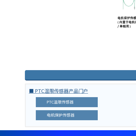
h
i
s
s
h
o
r
t
c
u
t
a
c
■ PTC温限传感器产品门户
t
i
PTC温限传感器
v
a
电机保护传感器
t
e
s