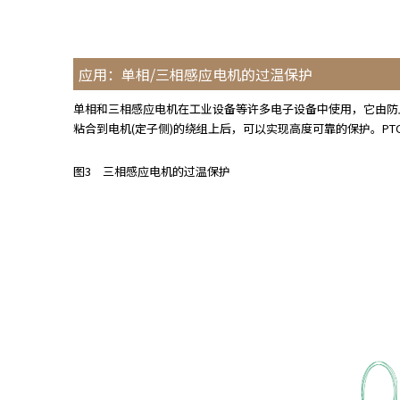
a
d
e
应用：单相/三相感应电机的过温保护
r
,
单相和三相感应电机在工业设备等许多电子设备中使用，它由防
p
粘合到电机(定子侧)的绕组上后，可以实现高度可靠的保护。P
r
e
图3 三相感应电机的过温保护
s
s
"
C
t
r
l
+
/
"
.
T