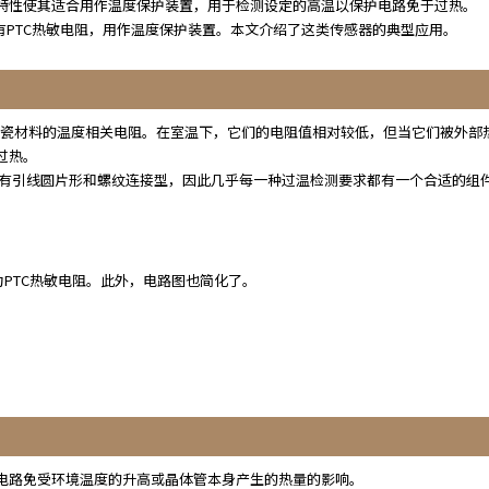
种特性使其适合用作温度保护装置，用于检测设定的高温以保护电路免于过热。
含有PTC热敏电阻，用作温度保护装置。本文介绍了这类传感器的典型应用。
导体陶瓷材料的温度相关电阻。在室温下，它们的电阻值相对较低，但当它们被外部
过热。
、有引线圆片形和螺纹连接型，因此几乎每一种过温检测要求都有一个合适的组
为PTC热敏电阻。此外，电路图也简化了。
管电路免受环境温度的升高或晶体管本身产生的热量的影响。