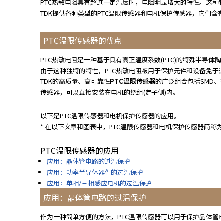
e
PTC热敏电阻具有超过一定温度时，电阻明显增大的特性。这
s
TDK提供各种类型的PTC温限传感器和电机保护传感器，它们
s
i
PTC温限传感器的优点
b
i
PTC热敏电阻是一种基于具有高正温度系数(PTC)的特殊半
l
由于这种独特的特性，PTC热敏电阻被用于保护元件和设备免于
i
TDK的高质量、高可靠性
PTC温限传感器
的广泛组合包括SMD
t
传感器，可以直接安装在电机的绕组(定子侧)内。
y
s
以下是PTC温限传感器和电机保护传感器的应用。
c
* 在以下文章和图表中，PTC温限传感器和电机保护传感器简称
r
e
PTC温限传感器的应用
e
应用：晶体管电路的过温保护
n
应用：功率半导体器件的过温保护
r
应用：单相/三相感应电机的过温保护
e
a
应用：晶体管电路的过温保护
d
作为一种简单方便的方法，PTC温限传感器可以用于保护晶体
e