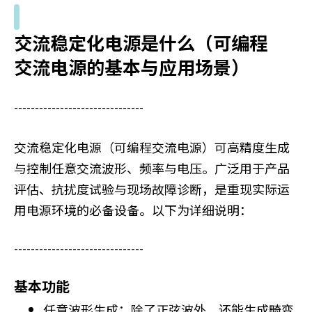
+
/
"
交流稳定化电源是什么（可编程
.
交流电源的基本与应用场景）
T
h
i
-------------------------------
s
s
h
交流稳定化电源（可编程交流电源）可高精度生成
o
与控制任意交流波形、频率与电压。广泛用于产品
r
评估、抗扰度试验与现场故障诊断，是重现实际运
t
用电源环境的必备设备。以下为详细说明：
c
u
t
-------------------------------
a
c
基本功能
t
i
任意波形生成：除了正弦波外，还能生成畸变