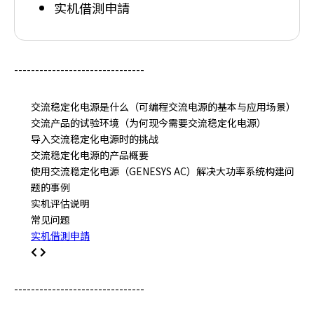
实机借測申請
e
n
r
e
-------------------------------
a
d
e
交流稳定化电源是什么（可编程交流电源的基本与应用场景）
r
交流产品的试验环境（为何现今需要交流稳定化电源）
,
导入交流稳定化电源时的挑战
p
交流稳定化电源的产品概要
r
使用交流稳定化电源（GENESYS AC）解决大功率系统构建问
e
题的事例
s
实机评估说明
s
常见问题
"
实机借測申請
C
t
r
-------------------------------
l