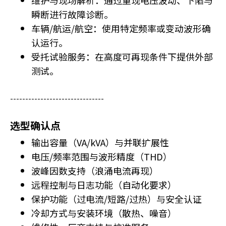
维护与现场解析：通过重现电压波动、下陷与
d
瞬断进行故障诊断。
i
车辆/航运/航空：使用特定频率或变动波形确
n
认运行。
t
e
受托试验服务：在高度可再现条件下提供外部
r
测试。
a
c
-------------------------------
t
w
i
选型确认点
t
输出容量（VA/kVA）与并联扩展性
h
电压/频率范围与波形精度（THD）
t
波峰因数支持（浪涌电流再现）
h
e
远程控制与日志功能（自动化要求）
c
保护功能（过电流/短路/过热）与安全认证
o
冷却方式与安装环境（散热、噪音）
n