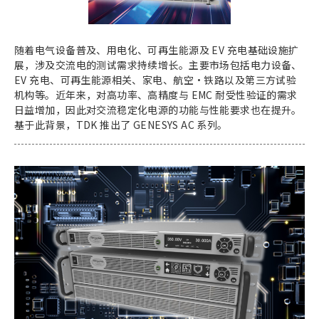
e
s
s
随着电气设备普及、用电化、可再生能源及 EV 充电基础设施扩
i
展，涉及交流电的测试需求持续增长。主要市场包括电力设备、
EV 充电、可再生能源相关、家电、航空·铁路以及第三方试验
b
机构等。近年来，对高功率、高精度与 EMC 耐受性验证的需求
i
日益增加，因此对交流稳定化电源的功能与性能要求也在提升。
l
基于此背景，TDK 推出了 GENESYS AC 系列。
i
t
y
s
c
r
e
e
n
r
e
a