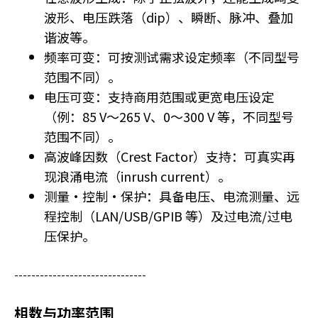
v
波形、电压跌落（dip）、瞬断、脉冲、叠加
a
谐波等。
t
频率可变：可按测试需求设定频率（不同型号
e
s
范围不同）。
t
电压可变：支持商用范围或更宽电压设定
h
（例：85 V〜265 V、0〜300 V 等，不同型号
e
范围不同）。
s
高波峰因数（Crest Factor）支持：可真实再
c
r
现浪涌电流（inrush current）。
e
测量·控制·保护：具备电压、电流测量、远
e
程控制（LAN/USB/GPIB 等）及过电流/过电
n
压保护。
r
e
a
-------------------------------
d
e
相数与功率范围