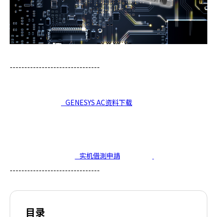
d
e
r
.
T
o
-------------------------------
s
t
a
GENESYS AC资料下载
r
t
t
h
e
实机借測申請
A
-------------------------------
l
l
i
n
目录