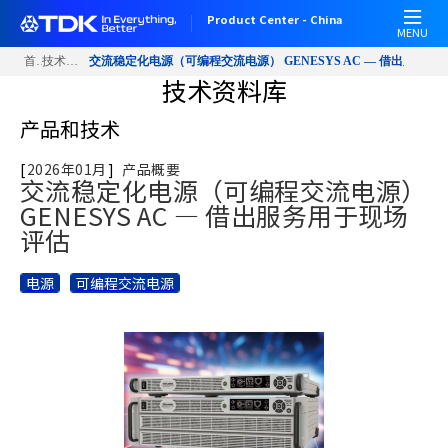
W
跳
Product Center - China
e
转
MENU
l
到
首页
技术资料库
交流稳定化电源（可编程交流电源） GENESYS AC — 借出服务用
c
主
技术资料库
下载
GENESYS AC资料
o
要
产品和技术
m
内
e
容
[
2026年01月
]
产品概要
t
交流稳定化电源（可编程交流电源）
o
GENESYS AC — 借出服务用于现场
A
评估
l
l
电源
可编程交流电源
i
n
O
n
e
A
c
c