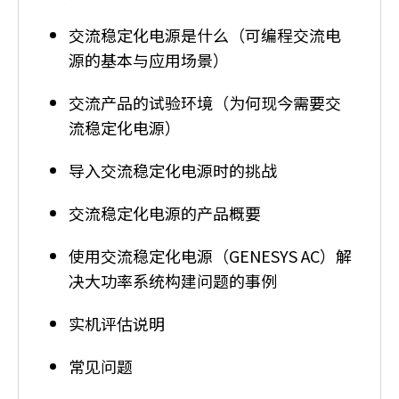
O
n
交流稳定化电源是什么（可编程交流电
e
源的基本与应用场景）
A
c
交流产品的试验环境（为何现今需要交
c
e
流稳定化电源）
s
s
导入交流稳定化电源时的挑战
i
b
交流稳定化电源的产品概要
i
l
使用交流稳定化电源（GENESYS AC）解
i
决大功率系统构建问题的事例
t
y
实机评估说明
s
c
常见问题
r
e