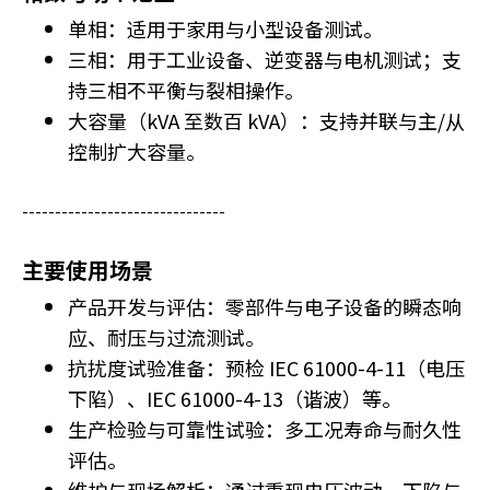
r
单相：适用于家用与小型设备测试。
t
o
三相：用于工业设备、逆变器与电机测试；支
h
持三相不平衡与裂相操作。
e
大容量（kVA 至数百 kVA）：支持并联与主/从
l
控制扩大容量。
p
y
o
-------------------------------
u
n
主要使用场景
a
产品开发与评估：零部件与电子设备的瞬态响
v
i
应、耐压与过流测试。
g
抗扰度试验准备：预检 IEC 61000-4-11（电压
a
下陷）、IEC 61000-4-13（谐波）等。
t
生产检验与可靠性试验：多工况寿命与耐久性
e
a
评估。
n