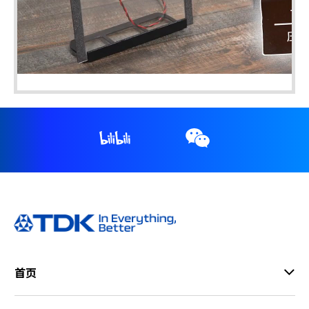
l
a
y
V
首页