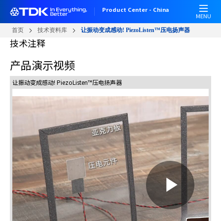
跳
Product Center - China
转
MENU
到
首页
技术资料库
让振动变成感动! PiezoListen™压电扬声器
主
技术注释
要
内
产品演示视频
容
让振动变成感动! PiezoListen™压电扬声器
P