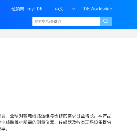
H
经销商
myTDK
中文
TDK Worldwide
e
a
d
e
r
r
i
g
h
t
m
e
n
u
o
频发，全球对输电线路运维与检修的需求日益增长。本产品
f
输电线路维护所需的测量仪器、传感器及各类现场设备提供
P
效率。
C