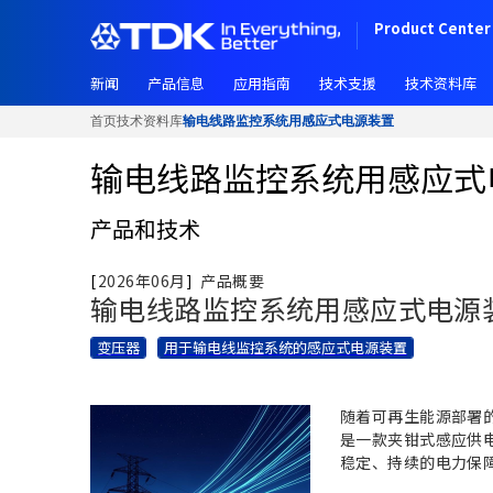
跳
Product Center 
转
到
新闻
产品信息
应用指南
技术支援
技术资料库
主
要
首页
技术资料库
输电线路监控系统用感应式电源装置
内
容
输电线路监控系统用感应式
产品和技术
[
2026年06月
]
产品概要
输电线路监控系统用感应式电源
变压器
用于输电线监控系统的感应式电源装置
随着可再生能源部署
是一款夹钳式感应供
稳定、持续的电力保