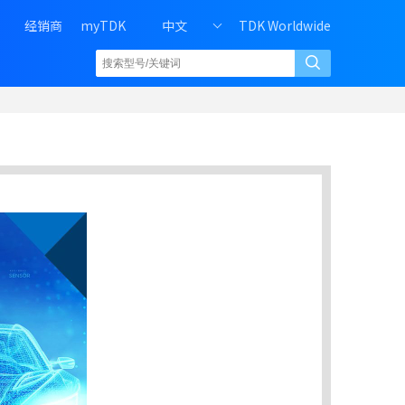
H
经销商
myTDK
中文
TDK Worldwide
e
a
d
e
r
r
i
g
h
t
m
e
n
u
o
f
P
C