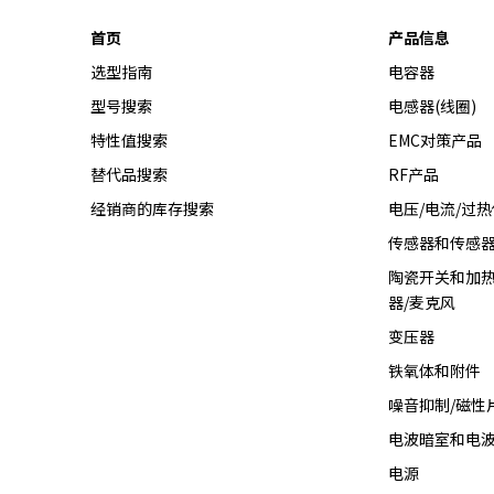
首页
产品信息
选型指南
电容器
型号搜索
电感器(线圈)
特性值搜索
EMC对策产品
替代品搜索
RF产品
经销商的库存搜索
电压/电流/过
传感器和传感
陶瓷开关和加热
器/麦克风
变压器
铁氧体和附件
噪音抑制/磁性
电波暗室和电
电源