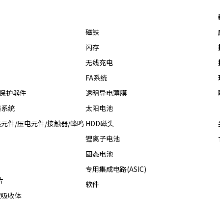
i
磁铁
闪存
无线充电
d
FA系统
热保护器件
透明导电薄膜
器系统
太阳电池
e
元件/压电元件/接触器/蜂鸣
HDD磁头
锂离子电池
固态电池
o
专用集成电路(ASIC)
片
软件
波吸收体