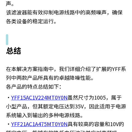
声。
该滤波器能有效抑制电源线路中的高频噪声，确保
各类设备的稳定运行。
总结
在本解决方案指南中，我们详细介绍了扩展的YFF系
列中两款产品所具有的卓越降噪性能。
各产品的特点总结如下：
・
YFF15AC1V224MT0Y0N
虽然尺寸为1005，属于
小型产品，但其额定电压达到35V，因此适用于电源
系统输入到输出的多种电源线路。
・
YFF21AC1A475MT0Y0N
具有较高的容量和10V的