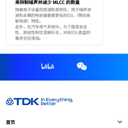
来抑制噪声并减少 MLCC 的数量
随着电子设备的高速和高频化，用于噪声滤
波和去耦的电容器需要更低的ESL（等效串
联电感）特性。
此外，在汽车电气系统中，为了提高安全
性、舒适性和信息娱乐化，对低ESL类型的
需求也在增加。
本解决指南介绍了使用TDK先进的低ESL元
件3端子贯通滤波器“YFF系列”的各种解决
方案。
首页