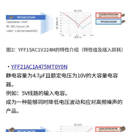
图2：YFF15AC1V224M的特性介绍（特性值及插入损耗）
・
YFF21AC1A475MT0Y0N
静电容量为4.7μF且额定电压为10V的大容量电容
器。
例如：5V线路的输入电容。
成为一种能够同时降低电压波动和应对高频噪声的
产品。