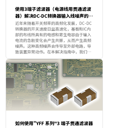
使用3端子滤波器（电源线用贯通滤波
器）解决DC-DC转换器输入线噪声的对
策
近年来随着开关频率的高频化发展，DC-DC
转换器的开关速度日益高速化，基板和IC内
部的布线所具有的电感和寄生电容由于输入
电流的急剧变化会产生共振，从而产生高频
噪声。这种高频噪声会传导至外部电路，导
致装置异常动作。在本解决指南中，我们针
对DC-DC转换器输入侧产生的噪声，介绍了
使用3端子滤波器（电源线用贯通滤波器）的
噪声对策实例。3端子滤波器具有低ESL特
性，在噪声对策中可发挥优异的噪声抑制效
果。
如何使用"YFF 系列"3 端子贯通滤波器