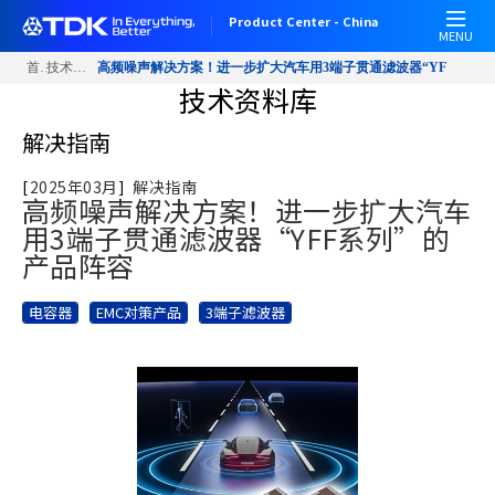
跳
Product Center - China
转
MENU
到
首页
技术资料库
高频噪声解决方案！进一步扩大汽车用3端子贯通滤波器“YFF系列”
主
技术资料库
要
内
解决指南
容
[
2025年03月
]
解决指南
高频噪声解决方案！进一步扩大汽车
用3端子贯通滤波器“YFF系列”的
产品阵容
电容器
EMC对策产品
3端子滤波器