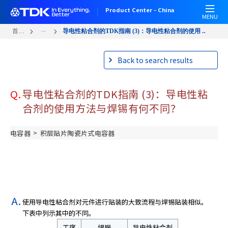
W
跳
Product Center - China
e
转
MENU
l
到
...
首页
导电性粘合剂的TDK指南 (3)：导电性粘合剂的使用 ...
c
主
o
要
Back to search results
m
内
e
容
t
Q.
导电性粘合剂的TDK指南 (3)：导电性粘
o
A
合剂的使用方法与焊锡有何不同？
l
l
>
电容器
积层贴片陶瓷片式电容器
i
n
O
n
e
A
使用导电性粘合剂对元件进行贴装的大致流程与焊锡贴装相似。
c
下表中列示其中的不同。
c
工序
焊锡
导电性粘合剂