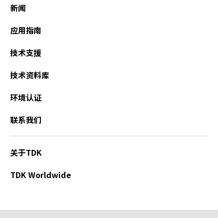
t
新闻
h
e
应用指南
s
c
技术支援
r
e
技术资料库
e
n
环境认证
r
e
联系我们
a
d
e
关于TDK
r
t
TDK Worldwide
o
h
e
l
p