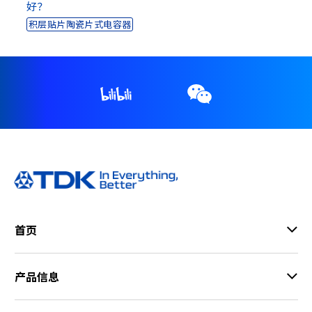
好？
h
积层贴片陶瓷片式电容器
i
s
s
h
o
r
t
c
u
t
a
c
t
i
首页
v
a
t
产品信息
e
s