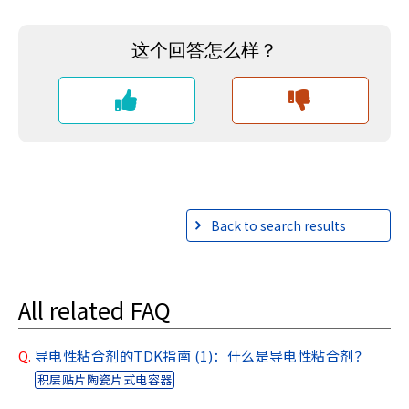
A
c
c
e
s
s
i
b
i
l
i
Back to search results
t
y
s
c
All related FAQ
r
e
e
Q.
导电性粘合剂的TDK指南 (1)：什么是导电性粘合剂？
n
积层贴片陶瓷片式电容器
r
e