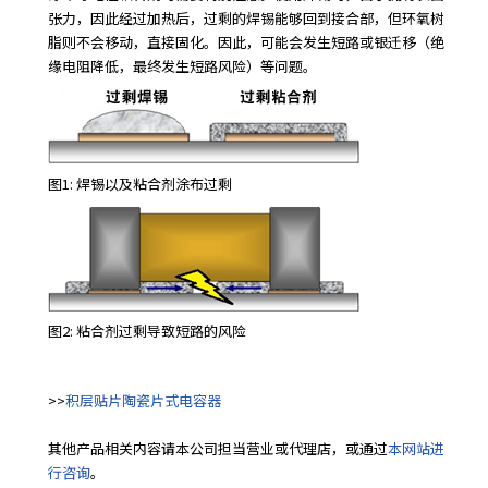
r
张力，因此经过加热后，过剩的焊锡能够回到接合部，但环氧树
.
脂则不会移动，直接固化。因此，可能会发生短路或银迁移（绝
T
缘电阻降低，最终发生短路风险）等问题。
o
s
t
a
图1: 焊锡以及粘合剂涂布过剩
r
t
t
h
e
A
l
图2: 粘合剂过剩导致短路的风险
l
i
n
>>
积层贴片陶瓷片式电容器
O
n
其他产品相关内容请本公司担当营业或代理店，或通过
本网站进
e
行咨询
。