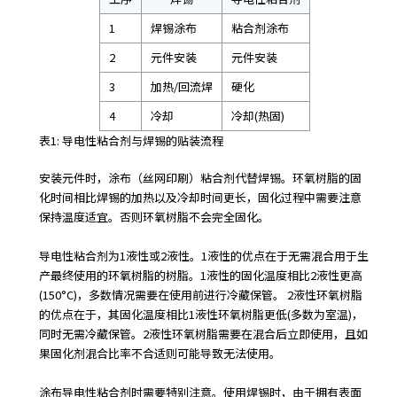
e
s
1
焊锡涂布
粘合剂涂布
s
2
元件安装
元件安装
i
b
3
加热/回流焊
硬化
i
4
冷却
冷却(热固)
l
i
表1: 导电性粘合剂与焊锡的贴装流程
t
y
安装元件时，涂布（丝网印刷）粘合剂代替焊锡。环氧树脂的固
s
化时间相比焊锡的加热以及冷却时间更长，固化过程中需要注意
c
保持温度适宜。否则环氧树脂不会完全固化。
r
e
导电性粘合剂为1液性或2液性。1液性的优点在于无需混合用于生
e
产最终使用的环氧树脂的树脂。1液性的固化温度相比2液性更高
n
(150°C)，多数情况需要在使用前进行冷藏保管。 2液性环氧树脂
r
的优点在于，其固化温度相比1液性环氧树脂更低(多数为室温)，
e
同时无需冷藏保管。2液性环氧树脂需要在混合后立即使用，且如
a
果固化剂混合比率不合适则可能导致无法使用。
d
e
涂布导电性粘合剂时需要特别注意。使用焊锡时，由于拥有表面