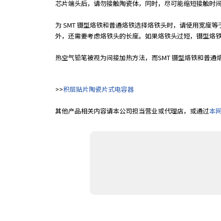
芯片端头后，请勿接触陶瓷体，同时，尽可能缩短接触时间
为 SMT 镊型烙铁和普通烙铁选择烙铁头时，请使用宽度等于或
外，还需要考虑烙铁头的长度。如果烙铁头过短，镊型烙
热空气铅笔被视为间接加热方法，而SMT 镊型烙铁和普通
>>
积层贴片陶瓷片式电容器
其他产品相关内容请本公司担当营业或代理店，或通过
本