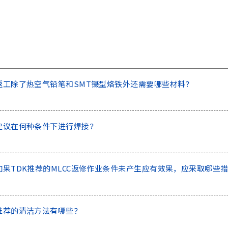
)：返工除了热空气铅笔和SMT镊型烙铁外还需要哪些材料？
)：建议在何种条件下进行焊接？
)：如果TDK推荐的MLCC返修作业条件未产生应有效果，应采取哪些
)：推荐的清洁方法有哪些？