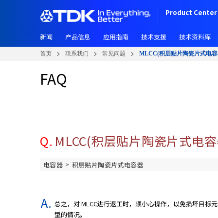
跳
Product Center 
转
到
新闻
产品信息
应用指南
技术支援
技术资料库
主
要
首页
联系我们
常见问题
MLCC(积层贴片陶瓷片式电容
内
容
FAQ
Q.
MLCC(积层贴片陶瓷片式电
>
电容器
积层贴片陶瓷片式电容器
总之，对 MLCC进行返工时，须小心操作，以免损坏目标
型的情况。