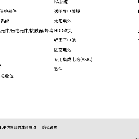
FA系统
热保护器件
透明导电薄膜
器系统
太阳电池
元件/压电元件/接触器/蜂鸣
HDD磁头
锂离子电池
固态电池
专用集成电路(ASIC)
片
软件
波吸收体
TDK仿冒品的注意事项
隐私设置