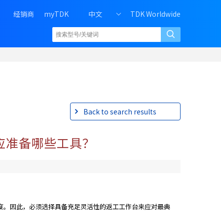
H
经销商
myTDK
中文
TDK Worldwide
e
a
d
e
r
r
i
g
h
Back to search results
t
m
上应准备哪些工具？
e
n
u
o
f
P
难度。因此，必须选择具备充足灵活性的返工工作台来应对最典
C