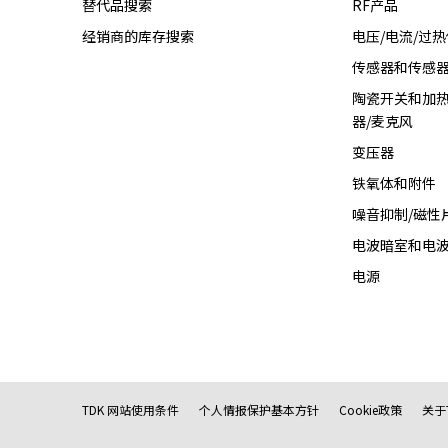
替代品搜索
RF产品
经销商的库存搜索
电压/电流/过
传感器和传感
陶瓷开关和加热
器/麦克风
变压器
铁氧体和附件
噪音抑制/磁性
电波暗室和电
电源
TDK 网站使用条件
个人情报保护基本方针
Cookie政策
关于