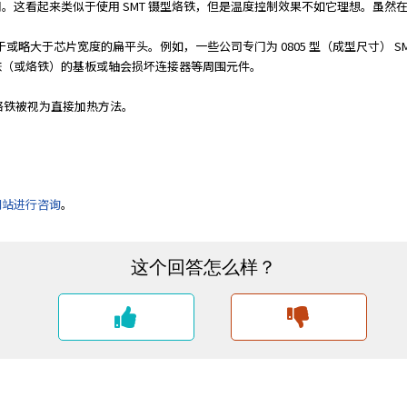
。这看起来类似于使用 SMT 镊型烙铁，但是温度控制效果不如它理想。虽然
略大于芯片宽度的扁平头。例如，一些公司专门为 0805 型（成型尺寸） SMT 
铁（或烙铁）的基板或轴会损坏连接器等周围元件。
烙铁被视为直接加热方法。
网站进行咨询
。