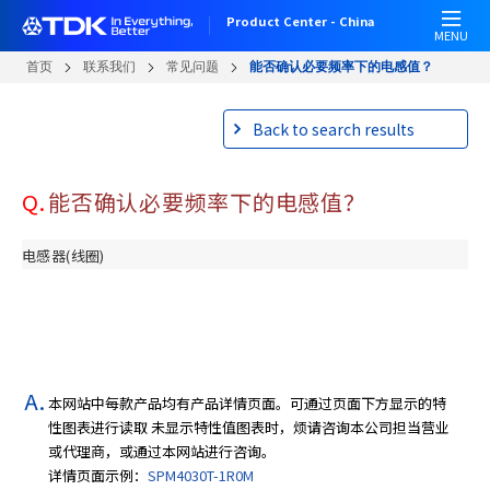
W
跳
Product Center - China
e
转
MENU
l
到
首页
联系我们
常见问题
能否确认必要频率下的电感值？
c
主
o
要
Back to search results
m
内
e
容
t
Q.
能否确认必要频率下的电感值？
o
A
l
电感器(线圈)
l
i
n
O
n
e
本网站中每款产品均有产品详情页面。可通过页面下方显示的特
A
性图表进行读取 未显示特性值图表时，烦请咨询本公司担当营业
c
或代理商，或通过本网站进行咨询。
c
详情页面示例：
SPM4030T-1R0M