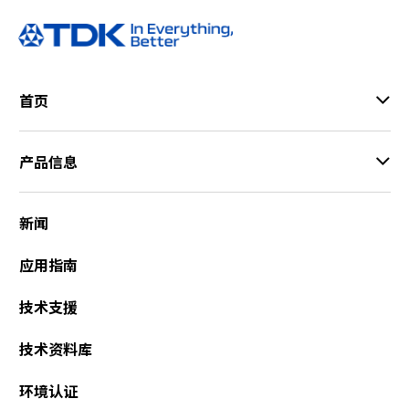
h
i
s
s
h
首页
o
r
t
产品信息
c
u
t
新闻
a
c
应用指南
t
i
技术支援
v
a
技术资料库
t
e
环境认证
s