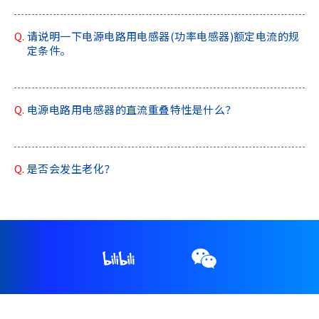
a
d
Q.
请说明一下电源电路用电感器(功率电感器)额定电流的规
e
定条件。
r
,
p
Q.
电源电路用电感器的直流重叠特性是什么？
r
e
s
s
Q.
是否会发生老化？
"
C
t
r
l
+
/
"
.
T