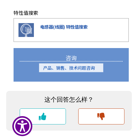
r
.
特性值搜索
T
o
电感器(线圈) 特性值搜索
s
t
a
r
咨询
t
t
产品、销售、技术问题咨询
h
e
A
l
l
i
n
O
n
e