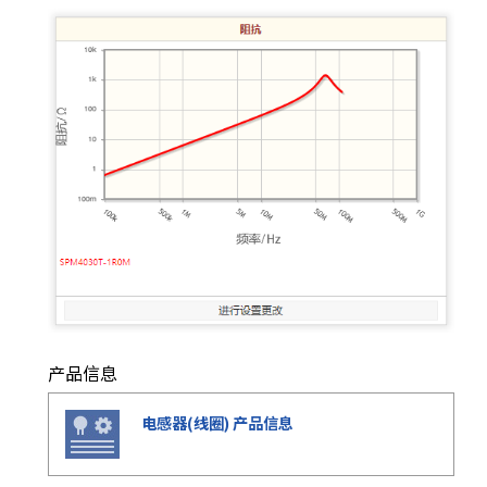
e
s
s
i
b
i
l
i
t
y
s
c
r
e
e
n
产品信息
r
e
电感器(线圈) 产品信息
a
d
e