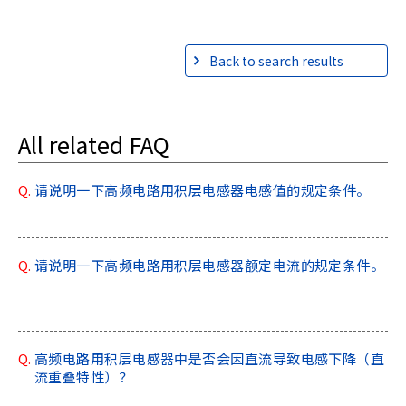
A
c
c
Back to search results
e
s
s
i
All related FAQ
b
i
l
Q.
请说明一下高频电路用积层电感器电感值的规定条件。
i
t
y
Q.
请说明一下高频电路用积层电感器额定电流的规定条件。
s
c
r
e
e
Q.
高频电路用积层电感器中是否会因直流导致电感下降（直
n
流重叠特性）？
r
e