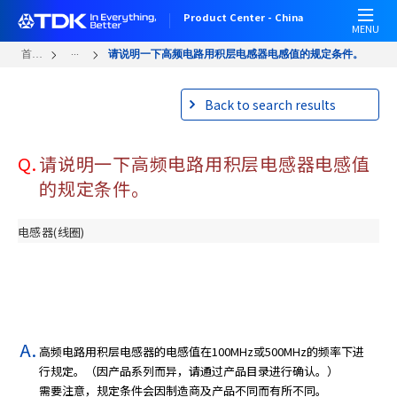
W
跳
Product Center - China
e
转
MENU
l
到
...
首页
请说明一下高频电路用积层电感器电感值的规定条件。
c
主
o
要
Back to search results
m
内
e
容
t
Q.
请说明一下高频电路用积层电感器电感值
o
A
的规定条件。
l
l
电感器(线圈)
i
n
O
n
e
A
高频电路用积层电感器的电感值在100MHz或500MHz的频率下进
c
行规定。（因产品系列而异，请通过产品目录进行确认。）
c
需要注意，规定条件会因制造商及产品不同而有所不同。