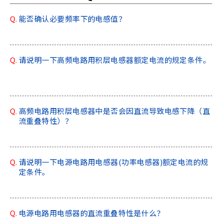
a
Q.
能否确认必要频率下的电感值？
d
e
r
,
Q.
请说明一下高频电路用积层电感器额定电流的规定条件。
p
r
e
s
s
Q.
高频电路用积层电感器中是否会因直流导致电感下降（直
"
流重叠特性）？
C
t
r
Q.
请说明一下电源电路用电感器(功率电感器)额定电流的规
l
定条件。
+
/
"
.
Q.
电源电路用电感器的直流重叠特性是什么？
T