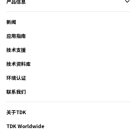
产品信息
t
h
e
新闻
s
c
应用指南
r
e
e
技术支援
n
r
技术资料库
e
a
环境认证
d
e
联系我们
r
t
o
关于TDK
h
e
TDK Worldwide
l
p