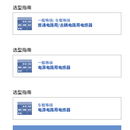
r
选型指南
.
T
一般等级/ 车载等级
o
普通电路用/去耦电路用电感器
s
t
a
选型指南
r
t
t
一般等级
电源电路用电感器
h
e
A
l
选型指南
l
i
车载等级
n
电源电路用电感器
O
n
e