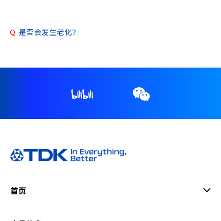
h
i
s
Q.
是否会发生老化？
s
h
o
r
t
c
u
t
a
c
t
i
v
a
首页
t
e
s