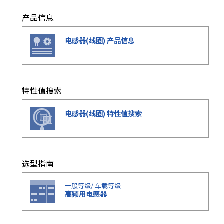
e
s
产品信息
s
i
电感器(线圈) 产品信息
b
i
l
i
t
特性值搜索
y
s
电感器(线圈) 特性值搜索
c
r
e
e
选型指南
n
r
一般等级/ 车载等级
e
高频用电感器
a
d
e