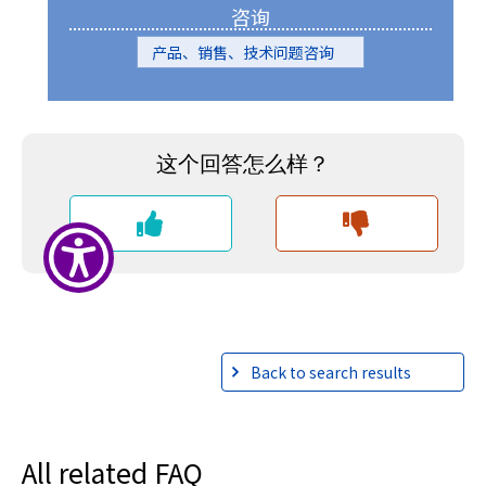
A
咨询
c
产品、销售、技术问题咨询
c
e
s
s
i
b
i
l
i
t
y
s
c
r
Back to search results
e
e
n
r
All related FAQ
e