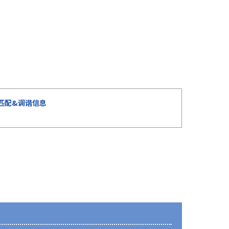
匹配&调谐信息