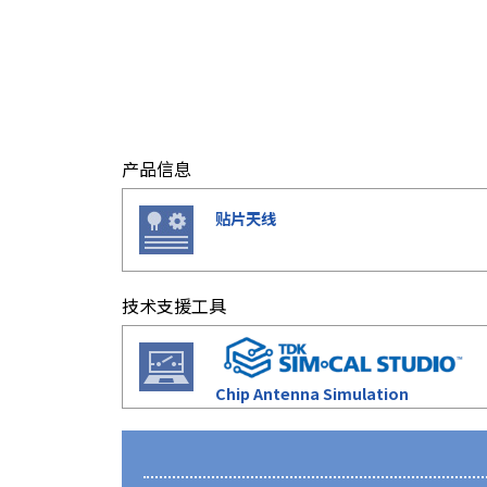
e
s
s
i
b
i
l
产品信息
i
t
y
贴片天线
s
c
r
技术支援工具
e
e
n
r
Chip Antenna Simulation
e
a
d
e