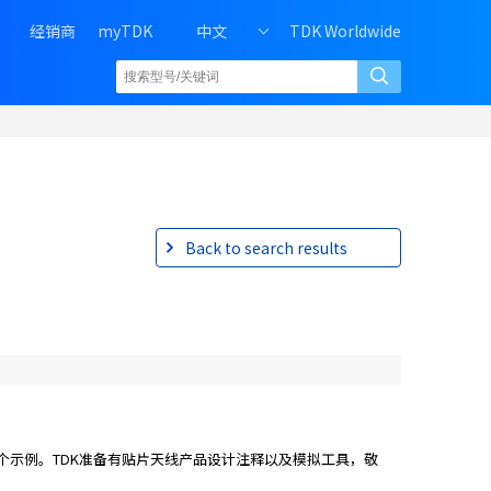
H
经销商
myTDK
中文
TDK Worldwide
e
a
d
e
r
r
i
g
h
Back to search results
t
m
e
n
u
o
f
P
示例。TDK准备有贴片天线产品设计注释以及模拟工具，敬
C