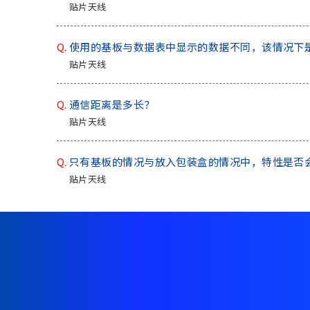
A
贴片天线
c
c
Q.
使用的基板与数据表中显示的数据不同，该情况下
e
贴片天线
s
s
i
Q.
通信距离是多长？
b
贴片天线
i
l
i
Q.
只有基板的情况与放入包装盒的情况中，特性是否
t
贴片天线
y
s
c
r
e
e
n
r
e