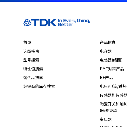
a
d
e
r
,
p
首页
产品信息
r
e
选型指南
电容器
s
型号搜索
电感器(线圈)
s
特性值搜索
EMC对策产品
"
C
替代品搜索
RF产品
t
经销商的库存搜索
电压/电流/过
r
l
传感器和传感
+
陶瓷开关和加热
/
器/麦克风
"
.
变压器
T