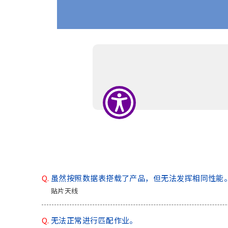
r
.
T
o
s
t
a
r
t
t
h
e
A
l
l
i
Q.
虽然按照数据表搭载了产品，但无法发挥相同性能
n
贴片天线
O
n
Q.
无法正常进行匹配作业。
e