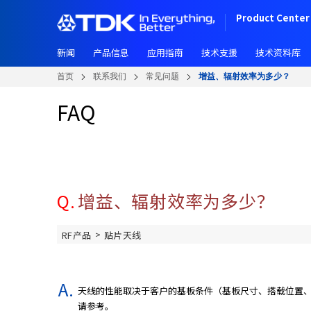
W
跳
Product Center 
e
转
l
到
c
新闻
产品信息
应用指南
技术支援
技术资料库
主
o
要
首页
联系我们
常见问题
增益、辐射效率为多少？
m
内
e
容
FAQ
t
o
A
l
l
i
Q.
增益、辐射效率为多少？
n
O
>
RF产品
贴片天线
n
e
A
c
天线的性能取决于客户的基板条件（基板尺寸、搭载位置、
c
请参考。