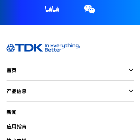
a
d
e
r
,
p
r
e
s
s
首页
"
C
t
产品信息
r
l
+
新闻
/
"
应用指南
.
T