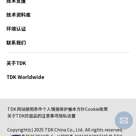
技术支援
h
i
技术资料库
s
s
环境认证
h
o
联系我们
r
t
c
关于TDK
u
t
TDK Worldwide
a
c
t
i
v
TDK 网站使用条件
个人情报保护基本方针
Cookie政策
a
关于TDK仿冒品的注意事项
隐私设置
t
e
Copyright(c) 2025 TDK China Co., Ltd.. All rights reserved.
s