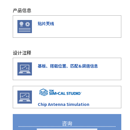
e
s
产品信息
s
i
贴片天线
b
i
l
i
t
设计注释
y
s
基板、搭载位置、匹配&调谐信息
c
r
e
e
n
r
Chip Antenna Simulation
e
a
d
咨询
e