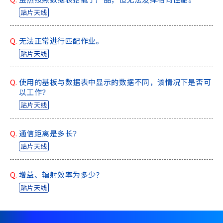
A
贴片天线
c
c
e
Q.
无法正常进行匹配作业。
s
贴片天线
s
i
b
Q.
使用的基板与数据表中显示的数据不同，该情况下是否可
i
以工作？
l
贴片天线
i
t
Q.
通信距离是多长？
y
s
贴片天线
c
r
Q.
增益、辐射效率为多少？
e
贴片天线
e
n
r
e