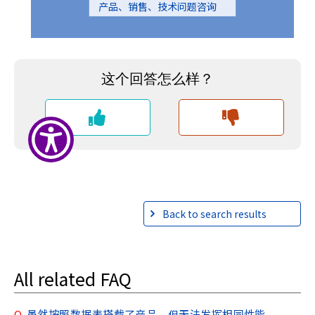
产品、销售、技术问题咨询
r
.
T
o
s
t
a
r
t
t
h
e
A
l
Back to search results
l
i
n
All related FAQ
O
n
e
Q.
虽然按照数据表搭载了产品，但无法发挥相同性能。