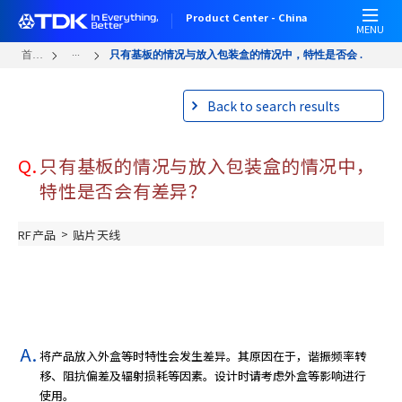
W
跳
Product Center - China
e
转
MENU
l
到
...
首页
只有基板的情况与放入包装盒的情况中，特性是否会 ...
c
主
o
要
Back to search results
m
内
e
容
t
Q.
只有基板的情况与放入包装盒的情况中，
o
A
特性是否会有差异？
l
l
>
RF产品
贴片天线
i
n
O
n
e
A
将产品放入外盒等时特性会发生差异。其原因在于，谐振频率转
c
移、阻抗偏差及辐射损耗等因素。设计时请考虑外盒等影响进行
c
使用。