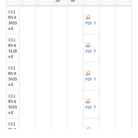
e
s
CC1
s
R5-0
i
305S
PDF
b
x-E
i
CC1
l
R5-0
i
312D
PDF
t
x-E
y
CC1
s
R5-0
c
503S
PDF
r
x-E
e
e
CC1
R5-0
n
505S
PDF
r
x-E
e
a
CC1
d
R5-0
512S
PDF
e