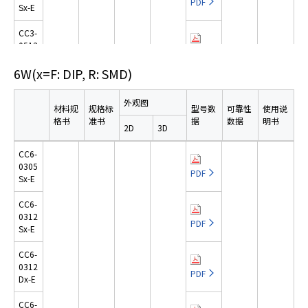
PDF
A
Sx-E
x-E
SMD
c
CC3-
c
CC1
IGES
0512
R5-2
e
PDF
Dx-E
403S
PDF
s
6W
(x=F: DIP, R: SMD)
x-E
s
CC3-
i
1203
CC1
外观图
PDF
Sx-E
材料规
规格标
型号数
可靠性
使用说
b
R5-2
格书
准书
据
数据
明书
405S
PDF
i
2D
3D
CC3-
x-E
l
DIP
1205
PDF
CC6-
i
Sx-E
CC1
0305
STEP
t
R5-2
PDF
Sx-E
DIP
CC3-
412S
y
PDF
1212
x-E
s
PDF
CC6-
日语
Sx-E
IGES
c
0312
CC1
PDF
Sx-E
r
SMD
CC3-
PDF
R5-2
1212
e
412D
PDF
PDF
CC6-
Dx-E
STEP
x-E
e
0312
SMD
PDF
n
Dx-E
CC3-
CC1
r
2403
IGES
R5-4
PDF
CC6-
e