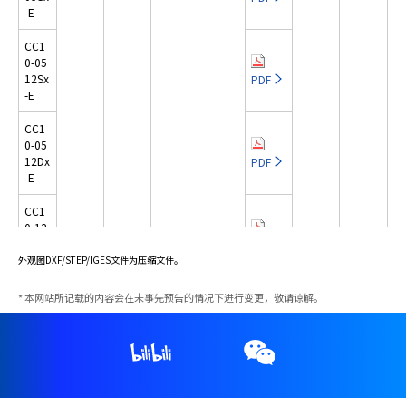
1212
英语
h
PDF
PDF
PDF
PDF
-E
SMD
Sx-E
PDF
CC3-
i
4812
PDF
CC1
PDF
s
CC6-
STEP
Dx-E
0-05
1212
SMD
s
PDF
12Sx
PDF
Dx-E
h
CC3-
-E
IGES
0503
o
PDF
CC6-
SS-E
CC1
r
2403
PDF
0-05
t
Sx-E
CC3-
12Dx
PDF
c
0505
-E
PDF
CC6-
SS-E
u
2405
PDF
t
CC1
Sx-E
CC3-
0-12
a
0512
03Sx
PDF
PDF
c
CC6-
SS-E
-E
外观图DXF/STEP/IGES文件为压缩文件。
2412
t
PDF
Sx-E
CC3-
i
CC1
本网站所记载的内容会在未事先预告的情况下进行变更，敬请谅解。
0512
0-12
v
PDF
CC6-
DS-E
05Sx
PDF
a
2412
-E
PDF
Dx-E
t
CC3-
e
1205
CC1
PDF
CC6-
SS-E
s
0-12
4803