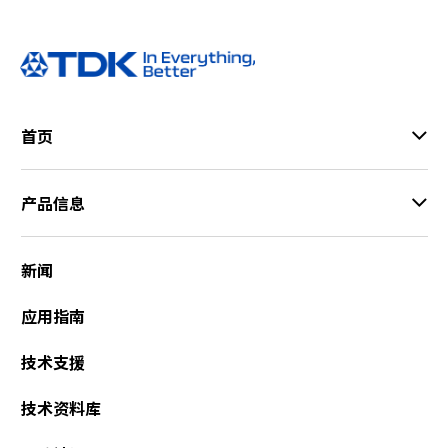
12Sx
PDF
PDF
t
Sx-E
CC3-
DIP
-E
h
1212
PDF
CC6-
e
SS-E
STEP
CC1
4805
s
DIP
0-12
PDF
日语
Sx-E
CC3-
c
12Dx
PDF
SIP
1212
日语
-E
IGES
r
PDF
CC6-
PDF
日语
DS-E
首页
STEP
e
4812
英语
PDF
PDF
PDF
SMD
CC1
PDF
PDF
SIP
Sx-E
e
CC3-
PDF
0-24
PDF
n
2403
03Sx
PDF
STEP
PDF
IGES
CC6-
产品信息
SS-E
r
-E
SMD
4812
PDF
e
Dx-E
CC3-
CC1
IGES
a
2405
0-24
PDF
新闻
d
SS-E
05Sx
PDF
e
-E
CC3-
应用指南
r
2412
CC1
t
PDF
SS-E
0-24
o
技术支援
12Sx
PDF
h
CC3-
-E
e
2412
技术资料库
PDF
DS-E
CC1
l
0-24
p