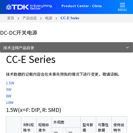
W
跳
Product Center - China
e
转
MENU
l
到
首页
产品信息
电源
CC-E Series
c
主
o
要
DC-DC开关电源
m
内
e
容
技术注释产品目录
t
CC-E Series
o
A
l
技术数据的记载内容会在未事先预告的情况下进行变更，敬请谅解。
l
i
1.5W
n
3W
O
6W
n
10W
e
1.5W
(x=F: DIP, R: SMD)
A
c
外观图
材料规
规格标
型号数
可靠性
使用说
c
格书
准书
据
数据
明书
2D
3D