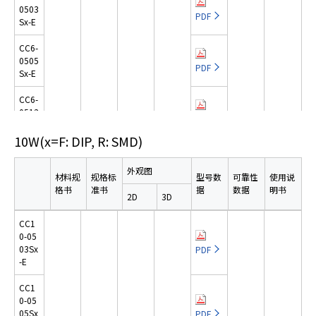
Sx-E
803S
PDF
0503
a
x-E
PDF
Sx-E
CC3-
d
2405
CC1
e
PDF
CC6-
Sx-E
R5-4
0505
r
805S
PDF
PDF
Sx-E
,
CC3-
x-E
2412
p
PDF
CC6-
Sx-E
CC1
r
0512
R5-4
PDF
e
Sx-E
CC3-
812S
PDF
10W
(x=F: DIP, R: SMD)
s
2412
x-E
PDF
CC6-
s
Dx-E
0512
"
CC1
外观图
PDF
Dx-E
材料规
规格标
型号数
可靠性
使用说
CC3-
R5-4
C
格书
准书
据
数据
明书
4803
812D
PDF
2D
3D
t
PDF
CC6-
Sx-E
x-E
1203
r
PDF
CC1
Sx-E
l
CC3-
0-05
日语
DIP
4805
+
03Sx
PDF
PDF
CC6-
Sx-E
-E
/
PDF
STEP
1205
PDF
英语
PDF
PDF
DIP
PDF
"
Sx-E
CC3-
日语
CC1
.
4812
0-05
PDF
PDF
日语
IGES
CC6-
T
Sx-E
PDF
05Sx
PDF