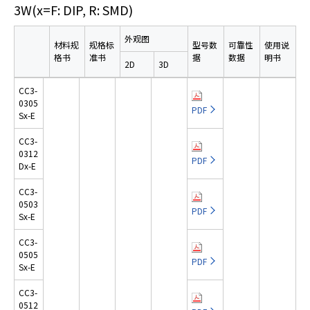
x-E
3W
(x=F: DIP, R: SMD)
r
.
CC1
外观图
T
R5-0
材料规
规格标
型号数
可靠性
使用说
o
512D
PDF
格书
准书
据
数据
明书
2D
3D
x-E
s
t
CC3-
CC1
a
0305
R5-1
PDF
Sx-E
r
203S
PDF
x-E
t
CC3-
t
0312
CC1
PDF
h
Dx-E
R5-1
e
205S
PDF
CC3-
DIP
A
x-E
0503
l
PDF
Sx-E
STEP
CC1
l
DIP
R5-1
日语
i
CC3-
212S
PDF
n
0505
日语
x-E
IGES
PDF
PDF
Sx-E
O
英语
PDF
PDF
PDF
SMD
CC1
PDF
n
CC3-
R5-1
e
PDF
0512
212D
PDF
STEP