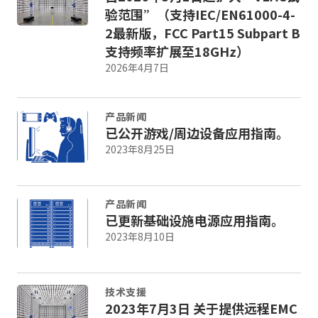
验范围”（支持IEC/EN61000-4-
y
o
2最新版，FCC Part15 Subpart B
u
支持频率扩展至18GHz）
n
2026年4月7日
a
v
i
产品新闻
g
已公开游戏/周边设备应用指南。
a
2023年8月25日
t
e
a
n
产品新闻
d
已更新基础设施电源应用指南。
i
2023年8月10日
n
t
e
技术支援
r
2023年7月3日 关于提供远程EMC
a