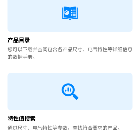
r
.
T
o
s
产品目录
t
a
您可以下载并查阅包含各产品尺寸、电气特性等详细信息
r
的数据手册。
t
t
h
e
A
l
l
i
n
特性值搜索
O
通过尺寸、电气特性等参数，查找符合要求的产品。
n
e