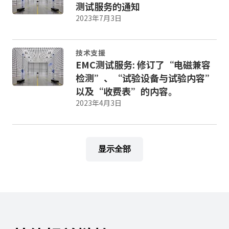
测试服务的通知
c
t
2023年7月3日
w
i
t
技术支援
h
EMC测试服务: 修订了“电磁兼容
t
检测”、“试验设备与试验内容”
h
以及“收费表”的内容。
e
2023年4月3日
c
o
n
t
显示全部
e
n
t
.