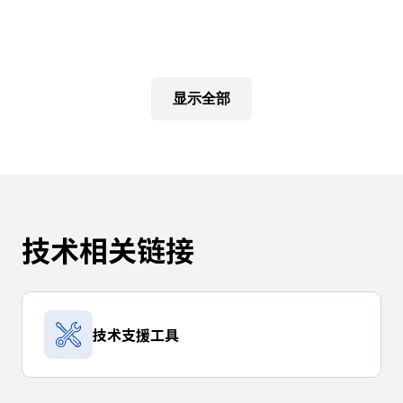
h
i
s
s
h
显示全部
o
r
t
c
u
t
a
技术相关链接
c
t
i
v
a
技术支援工具
t
e
s