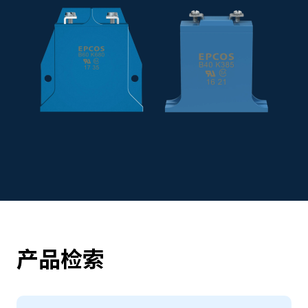
e
s
s
i
b
i
l
i
t
y
s
c
r
e
e
n
r
产品检索
e
a
d
e