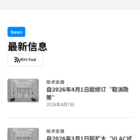
t
h
e
s
c
News
r
最新信息
e
e
n
RSS Feed
r
e
a
技术支援
d
自2026年4月1日起修订“取消政
e
策”
r
2026年4月7日
t
o
h
e
技术支援
l
自2026年3月1日起扩大“VLAC试
p