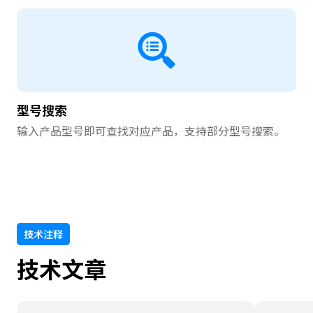
A
c
c
e
s
s
i
型号搜索
b
i
输入产品型号即可查找对应产品，支持部分型号搜索。
l
i
t
y
s
c
技术注释
r
e
技术文章
e
n
r
e