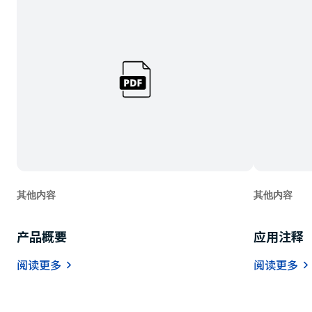
a
d
e
r
,
p
r
e
s
s
"
C
其他内容
其他内容
t
r
l
产品概要
应用注释
+
/
阅读更多
阅读更多
"
.
T