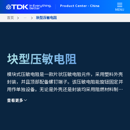
W
跳
Product Center - China
e
转
MENU
l
到
...
首页
块型压敏电阻
c
主
o
要
m
内
e
容
t
块型压敏电阻
o
A
l
l
模块式压敏电阻是一款片状压敏电阻元件，采用塑料外壳
i
封装，并且顶部配备螺钉端子。该压敏电阻能旋钮固定并
n
用作单独设备。无论是外壳还是封装均采用阻燃材料制
O
造。
n
查看更多
e
A
c
c