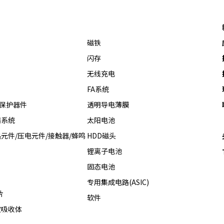
i
磁铁
闪存
无线充电
d
FA系统
热保护器件
透明导电薄膜
器系统
太阳电池
e
元件/压电元件/接触器/蜂鸣
HDD磁头
锂离子电池
固态电池
o
专用集成电路(ASIC)
片
软件
波吸收体