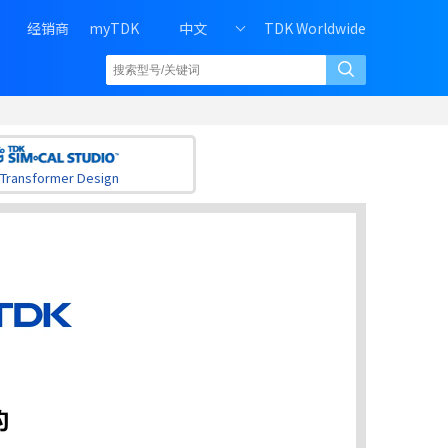
H
经销商
myTDK
中文
TDK Worldwide
e
a
d
e
r
r
Transformer Design
i
g
h
t
m
e
n
u
o
f
P
C