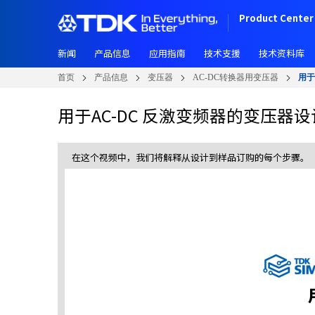
W
跳
Product Center 
e
转
l
到
c
新闻
产品信息
应用指南
技术支援
技术资料库
主
o
要
首页
产品信息
变压器
AC-DC转换器用变压器
用于
m
内
e
容
用于AC-DC 反激变频器的变压器
t
o
A
在这个视频中，我们将解释从设计到样品订购的每个步骤。
l
l
i
n
O
n
e
A
c
c