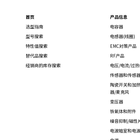
r
.
首页
产品信息
T
o
选型指南
电容器
s
型号搜索
电感器(线圈)
t
特性值搜索
EMC对策产品
a
r
替代品搜索
RF产品
t
经销商的库存搜索
电压/电流/过
t
h
传感器和传感
e
陶瓷开关和加热
A
器/麦克风
l
l
变压器
i
铁氧体和附件
n
噪音抑制/磁性
O
n
电波暗室和电
e