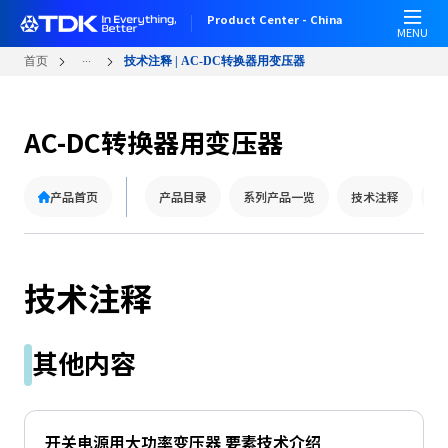
W
跳
Product Center - China
e
转
MENU
l
到
...
首页
技术注释 | AC-DC转换器用变压器
c
主
o
要
m
内
AC-DC转换器用变压器
e
容
t
o
产品首页
产品目录
系列产品一览
技术注释
技
A
l
l
i
技术注释
n
O
n
其他内容
e
A
c
c
开关电源用大功率变压器 要素技术介绍