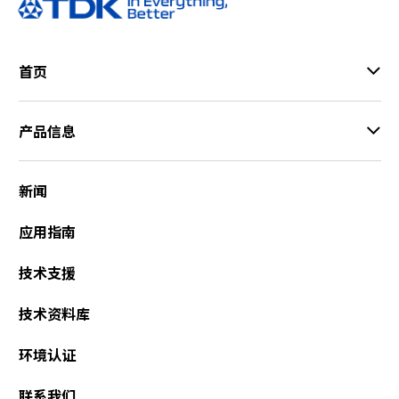
r
.
T
首页
o
s
t
产品信息
a
r
t
新闻
t
h
应用指南
e
A
l
技术支援
l
i
技术资料库
n
O
环境认证
n
e
联系我们