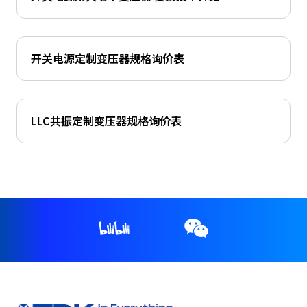
e
s
s
i
开关电源定制变压器规格询价表
b
i
l
i
LLC共振定制变压器规格询价表
t
y
s
c
r
e
e
n
r
e
a
d
e