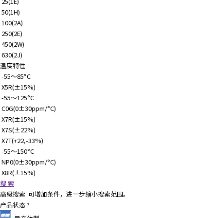
25(1E)
50(1H)
100(2A)
250(2E)
450(2W)
630(2J)
温度特性
-55～85°C
X5R(±15%)
-55～125°C
C0G(0±30ppm/°C)
X7R(±15%)
X7S(±22%)
X7T(+22,-33%)
-55～150°C
NP0(0±30ppm/°C)
X8R(±15%)
搜 索
高级搜索
可增加条件，进一步缩小搜索范围。
产品状态
?