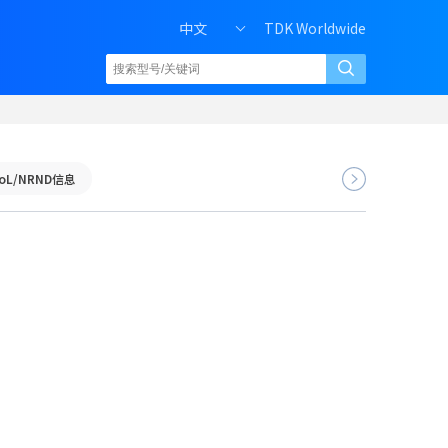
中文
TDK Worldwide
oL/NRND信息