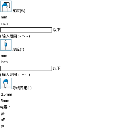
宽度(W)
mm
inch
以下
( 输入范围 :
-
～
-
)
厚度(T)
mm
inch
以下
( 输入范围 :
-
～
-
)
导线间距(F)
2.5mm
5mm
电容
?
μF
nF
pF