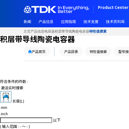
Product Center 
新闻
产品信息
应用指南
技术支援
技术资料库
主页
产品信息
电容器
积层带导线陶瓷电容器
特性值搜索
积层带导线陶瓷电容器
产品首页
产品目录
特性值搜索
型号搜
符合条件的件数 :
激活实时搜索
长度(L)
mm
inch
以下
( 输入范围 :
-
～
-
)