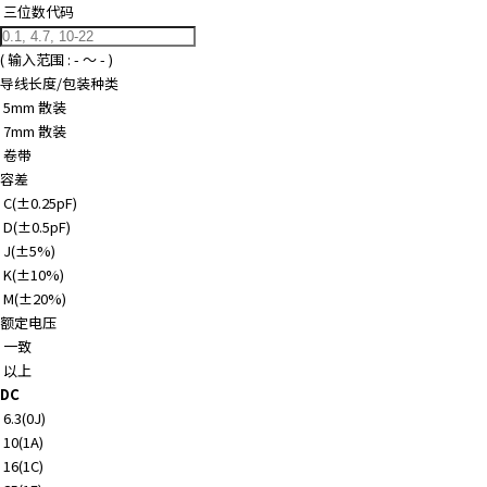
三位数代码
( 输入范围 :
-
～
-
)
导线长度/包装种类
5mm 散装
7mm 散装
卷带
容差
C(±0.25pF)
D(±0.5pF)
J(±5%)
K(±10%)
M(±20%)
额定电压
一致
以上
DC
6.3(0J)
10(1A)
16(1C)