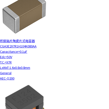
t
h
e
s
c
r
e
e
积层贴片陶瓷片式电容器
n
CGA3E2X7R1H104K080AA
r
Capacitance=0.1μF
e
Edc=50V
a
T.C.=X7R
d
LxWxT:1.6x0.8x0.8mm
e
General
r
AEC-Q200
t
o
h
e
l
p