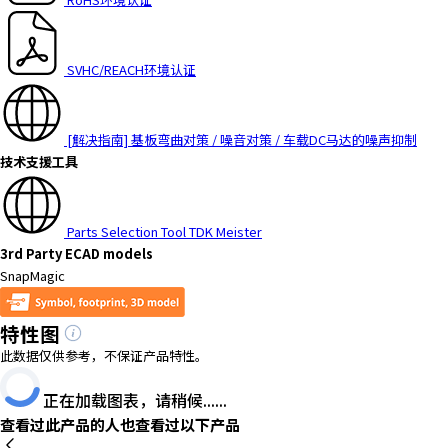
a
d
e
SVHC/REACH环境认证
r
,
p
[解决指南] 基板弯曲对策 / 噪音对策 / 车载DC马达的噪声抑制
r
技术支援工具
e
s
s
Parts Selection Tool TDK Meister
"
3rd Party ECAD models
C
SnapMagic
t
r
特性图
l
+
此数据仅供参考，不保证产品特性。
/
"
正在加载图表，请稍候......
.
查看过此产品的人也查看过以下产品
T