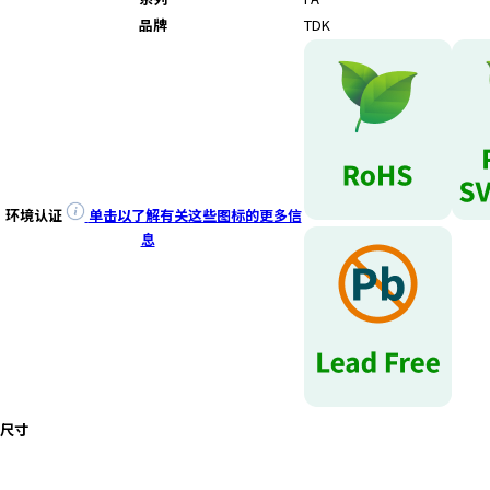
e
品牌
TDK
s
s
i
b
i
l
i
t
环境认证
单击以了解有关这些图标的更多信
y
息
s
c
r
e
e
n
r
e
尺寸
a
d
e