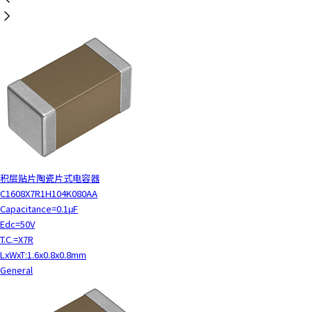
h
i
s
s
h
o
r
t
c
u
t
a
积层贴片陶瓷片式电容器
c
C1608X7R1H104K080AA
t
Capacitance=0.1μF
i
Edc=50V
v
T.C.=X7R
a
LxWxT:1.6x0.8x0.8mm
t
General
e
s