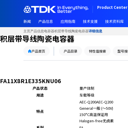
W
Product Center 
e
l
新闻
产品信息
应用指南
技术支援
技术资料库
c
o
主页
产品信息
电容器
积层带导线陶瓷电容器
详细信息
m
积层带导线陶瓷电容器
e
t
产品首页
产品目录
特性值搜索
型号搜
o
A
l
l
i
FA11X8R1E335KNU06
n
产品状态
量产体制
O
用途
车载等级
n
AEC-Q200
AEC-Q200
e
General
一般 (～50V)
A
特点
150°C
高温保证用
c
Halogen-free
无卤素
c
系列
FA