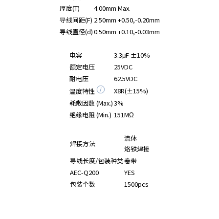
厚度(T)
4.00mm Max.
导线间距(F)
2.50mm +0.50,-0.20mm
导线直径(d)
0.50mm +0.10,-0.03mm
电容
3.3μF ±10%
额定电压
25VDC
耐电压
62.5VDC
X8R(±15%)
温度特性
耗散因数 (Max.)
3%
绝缘电阻 (Min.)
151MΩ
流体
焊接方法
烙铁焊接
导线长度/包装种类
卷带
AEC-Q200
YES
包装个数
1500pcs