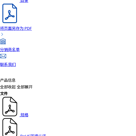
目录
A
c
c
e
将页面另存为 PDF
s
s
i
b
分销商名单
i
l
联系我们
i
t
产品信息
y
全部收起
全部展开
s
文件
c
r
e
规格
e
n
r
e
RoHS环境认证