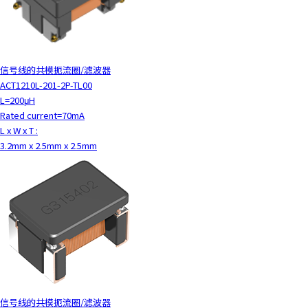
y
o
u
n
信号线的共模扼流圈/滤波器
a
ACT1210L-201-2P-TL00
v
L=200μH
i
Rated current=70mA
g
L x W x T :
a
3.2mm x 2.5mm x 2.5mm
t
e
a
n
d
i
n
t
e
r
a
信号线的共模扼流圈/滤波器