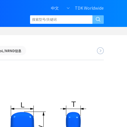
中文
TDK Worldwide
oL/NRND信息