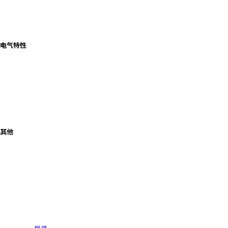
r
.
T
o
电气特性
s
t
a
r
t
t
h
e
其他
A
l
l
i
n
O
n
e