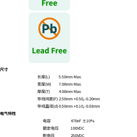
r
.
T
o
s
t
a
r
t
t
尺寸
h
长度(L)
5.50mm Max.
e
宽度(W)
7.00mm Max.
A
厚度(T)
4.00mm Max.
l
导线间距(F)
2.50mm +0.50,-0.20mm
l
i
导线直径(d)
0.50mm +0.10,-0.03mm
n
电气特性
O
电容
470nF ±10%
n
额定电压
100VDC
e
耐电压
250VDC