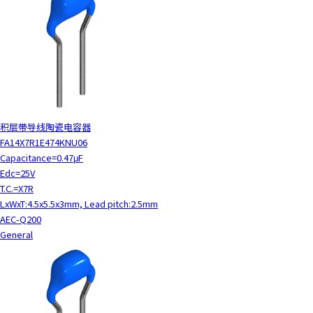
t
h
e
s
c
r
e
e
n
积层带导线陶瓷电容器
r
FA14X7R1E474KNU06
e
Capacitance=0.47μF
a
Edc=25V
d
T.C.=X7R
e
LxWxT:4.5x5.5x3mm, Lead pitch:2.5mm
r
AEC-Q200
t
General
o
h
e
l
p