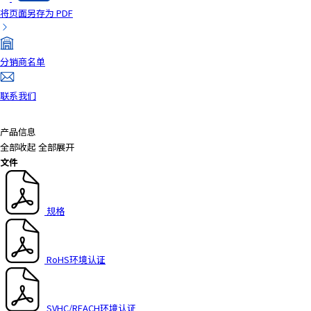
将页面另存为 PDF
a
d
e
r
分销商名单
,
p
联系我们
r
e
产品信息
s
全部收起
全部展开
s
文件
"
C
t
规格
r
l
+
/
RoHS环境认证
"
.
T
SVHC/REACH环境认证