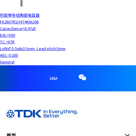
c
t
积层带导线陶瓷电容器
w
FA26X7R1H474KNU06
i
Capacitance=0.47μF
t
Edc=50V
h
T.C.=X7R
t
LxWxT:5.5x6x3.5mm, Lead pitch:5mm
h
AEC-Q200
e
General
c
o
n
t
e
n
t
.
首页