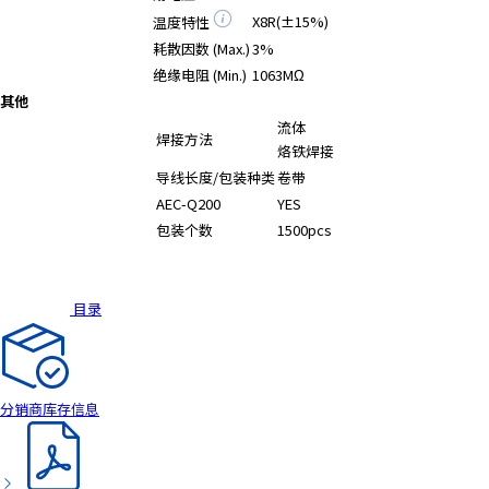
A
X8R(±15%)
温度特性
c
耗散因数 (Max.)
3%
c
绝缘电阻 (Min.)
1063MΩ
e
其他
s
流体
s
焊接方法
烙铁焊接
i
b
导线长度/包装种类
卷带
i
AEC-Q200
YES
l
包装个数
1500pcs
i
t
y
目录
s
c
r
e
分销商库存信息
e
n
r
e