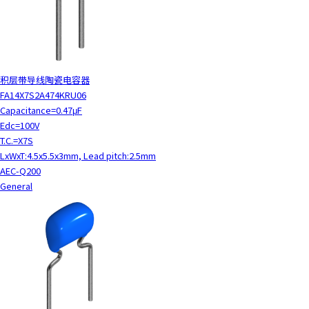
y
o
u
n
a
积层带导线陶瓷电容器
v
FA14X7S2A474KRU06
i
Capacitance=0.47μF
g
Edc=100V
a
T.C.=X7S
t
LxWxT:4.5x5.5x3mm, Lead pitch:2.5mm
e
AEC-Q200
a
General
n
d
i
n
t
e
r
a