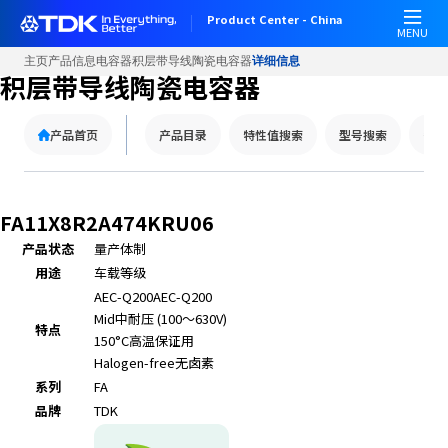
W
Product Center - China
e
MENU
l
主页
产品信息
电容器
积层带导线陶瓷电容器
详细信息
c
积层带导线陶瓷电容器
o
m
产品首页
产品目录
特性值搜索
型号搜索
替代
e
t
o
A
FA11X8R2A474KRU06
l
产品状态
量产体制
l
用途
车载等级
i
n
AEC-Q200
AEC-Q200
O
Mid
中耐压 (100～630V)
特点
n
150°C
高温保证用
e
Halogen-free
无卤素
A
系列
FA
c
品牌
TDK
c