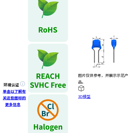
e
s
s
i
b
i
l
i
t
y
s
c
图片仅供参考，并展示示范产
r
品。
环境认证
e
单击以了解有
e
3D模型
关这些图标的
n
更多信息
r
e
a
d
e