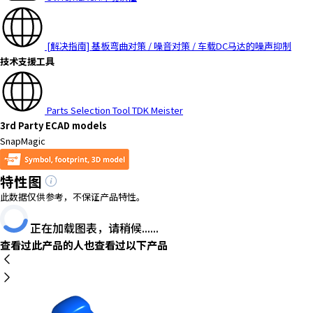
h
i
s
[解决指南] 基板弯曲对策 / 噪音对策 / 车载DC马达的噪声抑制
s
技术支援工具
h
o
r
Parts Selection Tool TDK Meister
t
3rd Party ECAD models
c
SnapMagic
u
t
特性图
a
c
此数据仅供参考，不保证产品特性。
t
i
正在加载图表，请稍候......
v
查看过此产品的人也查看过以下产品
a
t
e
s