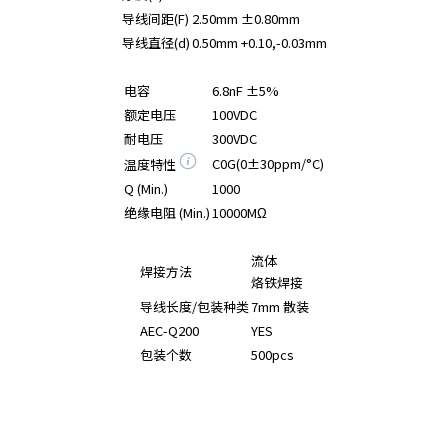
导线间距(F)
2.50mm ±0.80mm
导线直径(d)
0.50mm +0.10,-0.03mm
电容
6.8nF ±5%
额定电压
100VDC
耐电压
300VDC
C0G(0±30ppm/°C)
温度特性
Q (Min.)
1000
绝缘电阻 (Min.)
10000MΩ
流体
焊接方法
烙铁焊接
导线长度/包装种类
7mm 散装
AEC-Q200
YES
包装个数
500pcs