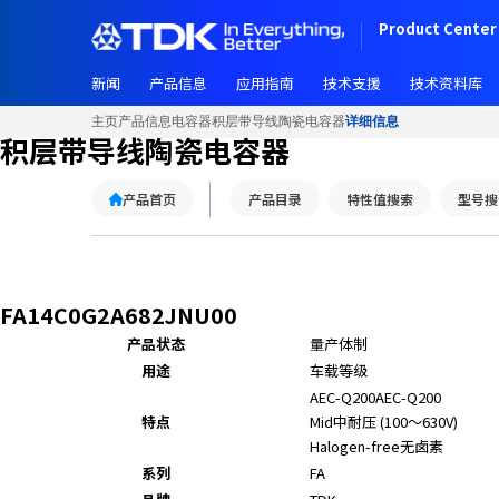
Product Center 
新闻
产品信息
应用指南
技术支援
技术资料库
主页
产品信息
电容器
积层带导线陶瓷电容器
详细信息
积层带导线陶瓷电容器
产品首页
产品目录
特性值搜索
型号搜
FA14C0G2A682JNU00
产品状态
量产体制
用途
车载等级
AEC-Q200
AEC-Q200
特点
Mid
中耐压 (100～630V)
Halogen-free
无卤素
系列
FA