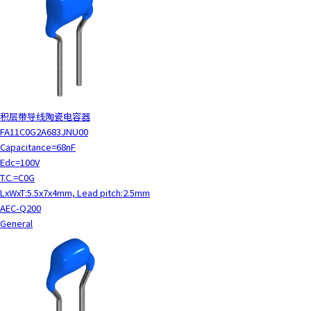
积层带导线陶瓷电容器
FA11C0G2A683JNU00
Capacitance=68nF
Edc=100V
T.C.=C0G
LxWxT:5.5x7x4mm, Lead pitch:2.5mm
AEC-Q200
General