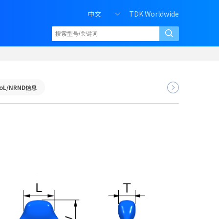
中文
TDK Worldwide
oL/NRND信息