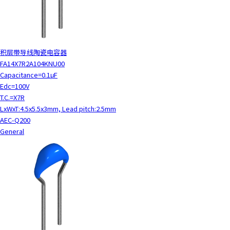
积层带导线陶瓷电容器
FA14X7R2A104KNU00
Capacitance=0.1μF
Edc=100V
T.C.=X7R
LxWxT:4.5x5.5x3mm, Lead pitch:2.5mm
AEC-Q200
General