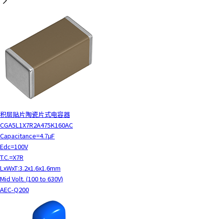
积层贴片陶瓷片式电容器
CGA5L1X7R2A475K160AC
Capacitance=4.7μF
Edc=100V
T.C.=X7R
LxWxT:3.2x1.6x1.6mm
Mid Volt. (100 to 630V)
AEC-Q200