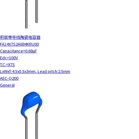
积层带导线陶瓷电容器
FA14X7S2A684KRU00
Capacitance=0.68μF
Edc=100V
T.C.=X7S
LxWxT:4.5x5.5x3mm, Lead pitch:2.5mm
AEC-Q200
General