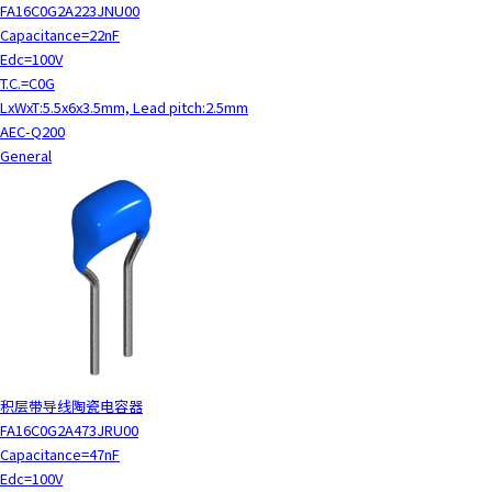
FA16C0G2A223JNU00
Capacitance=22nF
Edc=100V
T.C.=C0G
LxWxT:5.5x6x3.5mm, Lead pitch:2.5mm
AEC-Q200
General
积层带导线陶瓷电容器
FA16C0G2A473JRU00
Capacitance=47nF
Edc=100V