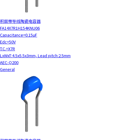
积层带导线陶瓷电容器
FA14X7R1H154KNU06
Capacitance=0.15μF
Edc=50V
T.C.=X7R
LxWxT:4.5x5.5x3mm, Lead pitch:2.5mm
AEC-Q200
General