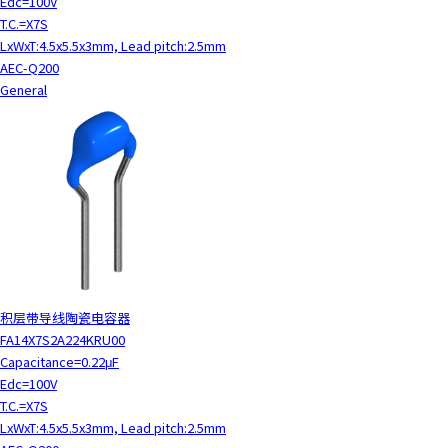
Edc=100V
T.C.=X7S
LxWxT:4.5x5.5x3mm, Lead pitch:2.5mm
AEC-Q200
General
积层带导线陶瓷电容器
FA14X7S2A224KRU00
Capacitance=0.22μF
Edc=100V
T.C.=X7S
LxWxT:4.5x5.5x3mm, Lead pitch:2.5mm