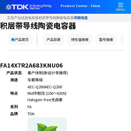
Product Center - China
MENU
主页
产品信息
电容器
积层带导线陶瓷电容器
详细信息
积层带导线陶瓷电容器
产品首页
产品目录
特性值搜索
型号搜索
替代
FA14X7R2A683KNU06
产品状态
量产体制(新设计非推荐)
用途
车载等级
AEC-Q200
AEC-Q200
特点
Mid
中耐压 (100～630V)
Halogen-free
无卤素
系列
FA
品牌
TDK