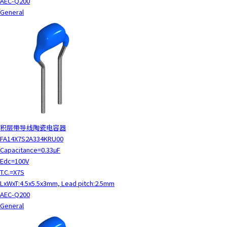
AEC-Q200
General
积层带导线陶瓷电容器
FA14X7S2A334KRU00
Capacitance=0.33μF
Edc=100V
T.C.=X7S
LxWxT:4.5x5.5x3mm, Lead pitch:2.5mm
AEC-Q200
General