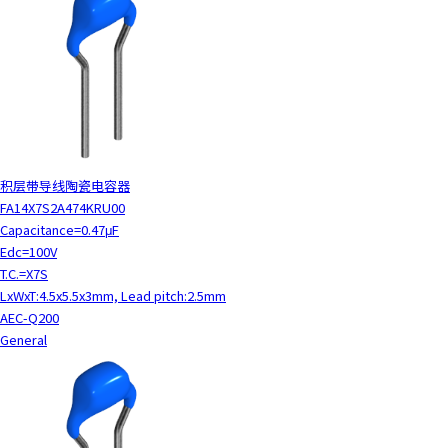
积层带导线陶瓷电容器
FA14X7S2A474KRU00
Capacitance=0.47μF
Edc=100V
T.C.=X7S
LxWxT:4.5x5.5x3mm, Lead pitch:2.5mm
AEC-Q200
General