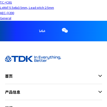
T.C.=C0G
LxWxT:5.5x6x3.5mm, Lead pitch:2.5mm
AEC-Q200
General
首页
产品信息