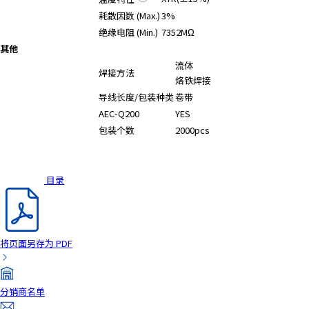
耗散因数 (Max.)
3%
绝缘电阻 (Min.)
7352MΩ
其他
流体
焊接方法
烙铁焊接
导线长度/包装种类
卷带
AEC-Q200
YES
包装个数
2000pcs
目录
将页面另存为 PDF
分销商名单