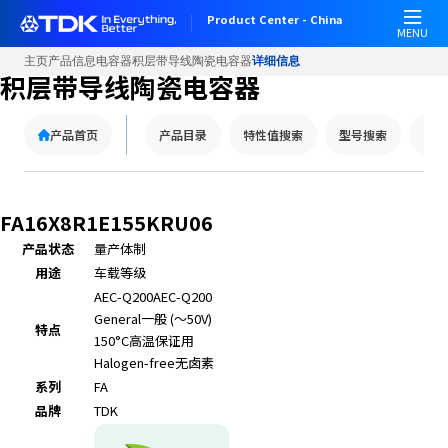
Product Center - China
MENU
主页
产品信息
电容器
积层带导线陶瓷电容器
详细信息
积层带导线陶瓷电容器
产品首页
产品目录
特性值搜索
型号搜索
替代
FA16X8R1E155KRU06
产品状态
量产体制
用途
车载等级
AEC-Q200
AEC-Q200
General
一般 (～50V)
特点
150°C
高温保证用
Halogen-free
无卤素
系列
FA
品牌
TDK