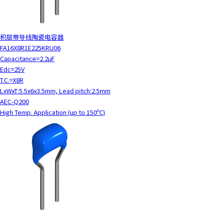
积层带导线陶瓷电容器
FA16X8R1E225KRU06
Capacitance=2.2μF
Edc=25V
T.C.=X8R
LxWxT:5.5x6x3.5mm, Lead pitch:2.5mm
AEC-Q200
High Temp. Application (up to 150ºC)