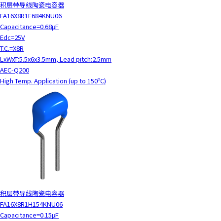
积层带导线陶瓷电容器
FA16X8R1E684KNU06
Capacitance=0.68μF
Edc=25V
T.C.=X8R
LxWxT:5.5x6x3.5mm, Lead pitch:2.5mm
AEC-Q200
High Temp. Application (up to 150ºC)
积层带导线陶瓷电容器
FA16X8R1H154KNU06
Capacitance=0.15μF