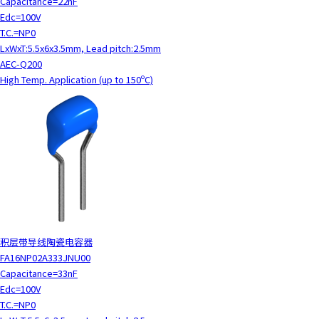
Capacitance=22nF
Edc=100V
T.C.=NP0
LxWxT:5.5x6x3.5mm, Lead pitch:2.5mm
AEC-Q200
High Temp. Application (up to 150ºC)
积层带导线陶瓷电容器
FA16NP02A333JNU00
Capacitance=33nF
Edc=100V
T.C.=NP0