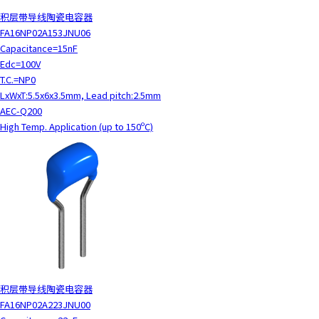
积层带导线陶瓷电容器
FA16NP02A153JNU06
Capacitance=15nF
Edc=100V
T.C.=NP0
LxWxT:5.5x6x3.5mm, Lead pitch:2.5mm
AEC-Q200
High Temp. Application (up to 150ºC)
积层带导线陶瓷电容器
FA16NP02A223JNU00