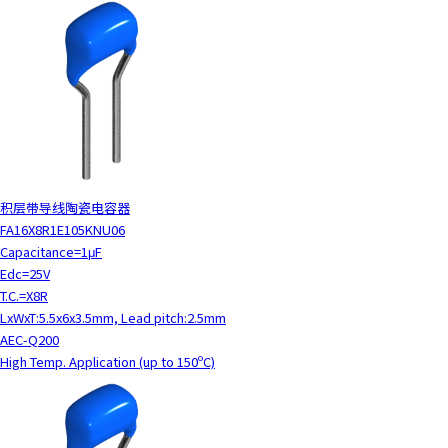
积层带导线陶瓷电容器
FA16X8R1E105KNU06
Capacitance=1μF
Edc=25V
T.C.=X8R
LxWxT:5.5x6x3.5mm, Lead pitch:2.5mm
AEC-Q200
High Temp. Application (up to 150ºC)