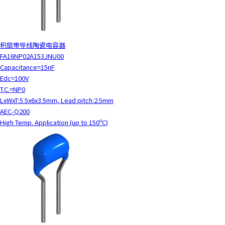
积层带导线陶瓷电容器
FA16NP02A153JNU00
Capacitance=15nF
Edc=100V
T.C.=NP0
LxWxT:5.5x6x3.5mm, Lead pitch:2.5mm
AEC-Q200
High Temp. Application (up to 150ºC)