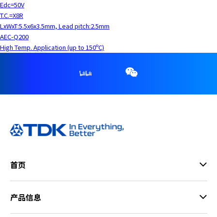
Edc=50V
T.C.=X8R
LxWxT:5.5x6x3.5mm, Lead pitch:2.5mm
AEC-Q200
High Temp. Application (up to 150ºC)
首页
产品信息