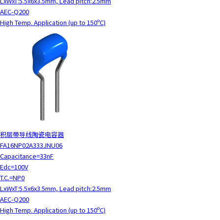
LxWxT:5.5x6x3.5mm, Lead pitch:2.5mm
AEC-Q200
High Temp. Application (up to 150ºC)
积层带导线陶瓷电容器
FA16NP02A333JNU06
Capacitance=33nF
Edc=100V
T.C.=NP0
LxWxT:5.5x6x3.5mm, Lead pitch:2.5mm
AEC-Q200
High Temp. Application (up to 150ºC)