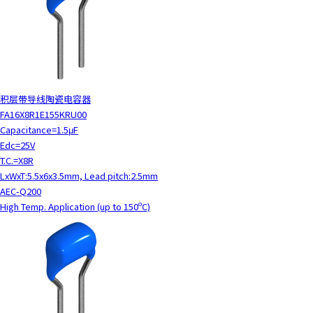
积层带导线陶瓷电容器
FA16X8R1E155KRU00
Capacitance=1.5μF
Edc=25V
T.C.=X8R
LxWxT:5.5x6x3.5mm, Lead pitch:2.5mm
AEC-Q200
High Temp. Application (up to 150ºC)