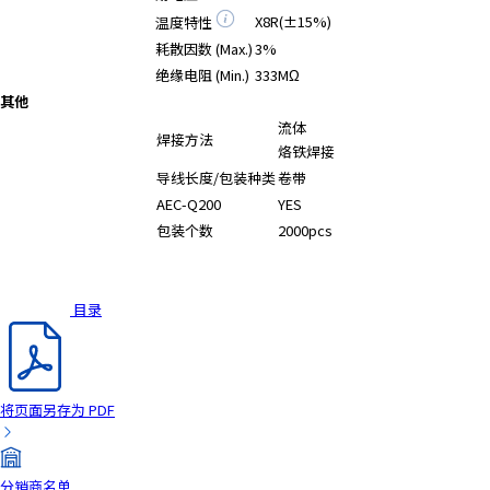
X8R(±15%)
温度特性
耗散因数 (Max.)
3%
绝缘电阻 (Min.)
333MΩ
其他
流体
焊接方法
烙铁焊接
导线长度/包装种类
卷带
AEC-Q200
YES
包装个数
2000pcs
目录
将页面另存为 PDF
分销商名单