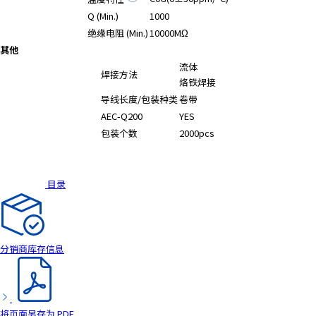
Q (Min.)
1000
绝缘电阻 (Min.)
10000MΩ
其他
流体
焊接方法
烙铁焊接
导线长度/包装种类
卷带
AEC-Q200
YES
包装个数
2000pcs
目录
分销商库存信息
将页面另存为 PDF