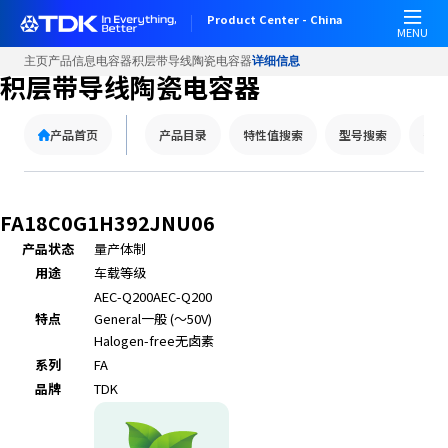
Product Center - China
MENU
主页
产品信息
电容器
积层带导线陶瓷电容器
详细信息
积层带导线陶瓷电容器
产品首页
产品目录
特性值搜索
型号搜索
替代
FA18C0G1H392JNU06
产品状态
量产体制
用途
车载等级
AEC-Q200
AEC-Q200
特点
General
一般 (～50V)
Halogen-free
无卤素
系列
FA
品牌
TDK