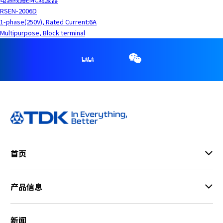
RSEN-2006D
1-phase(250V), Rated Current:6A
Multipurpose, Block terminal
首页
产品信息
新闻