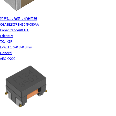
积层贴片陶瓷片式电容器
CGA3E2X7R1H104K080AA
Capacitance=0.1μF
Edc=50V
T.C.=X7R
LxWxT:1.6x0.8x0.8mm
General
AEC-Q200