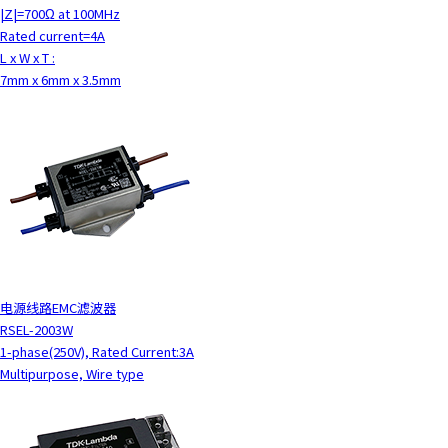
|Z|=700Ω at 100MHz
Rated current=4A
L x W x T :
7mm x 6mm x 3.5mm
电源线路EMC滤波器
RSEL-2003W
1-phase(250V), Rated Current:3A
Multipurpose, Wire type