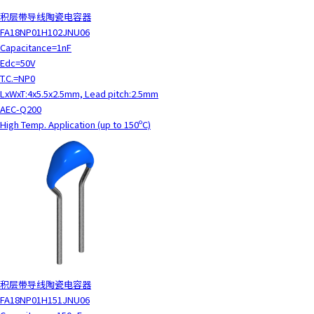
积层带导线陶瓷电容器
FA18NP01H102JNU06
Capacitance=1nF
Edc=50V
T.C.=NP0
LxWxT:4x5.5x2.5mm, Lead pitch:2.5mm
AEC-Q200
High Temp. Application (up to 150ºC)
积层带导线陶瓷电容器
FA18NP01H151JNU06