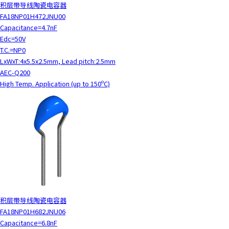
积层带导线陶瓷电容器
FA18NP01H472JNU00
Capacitance=4.7nF
Edc=50V
T.C.=NP0
LxWxT:4x5.5x2.5mm, Lead pitch:2.5mm
AEC-Q200
High Temp. Application (up to 150ºC)
积层带导线陶瓷电容器
FA18NP01H682JNU06
Capacitance=6.8nF