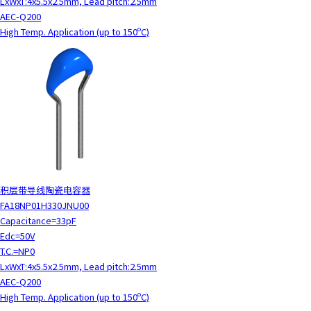
LxWxT:4x5.5x2.5mm, Lead pitch:2.5mm
AEC-Q200
High Temp. Application (up to 150ºC)
积层带导线陶瓷电容器
FA18NP01H330JNU00
Capacitance=33pF
Edc=50V
T.C.=NP0
LxWxT:4x5.5x2.5mm, Lead pitch:2.5mm
AEC-Q200
High Temp. Application (up to 150ºC)