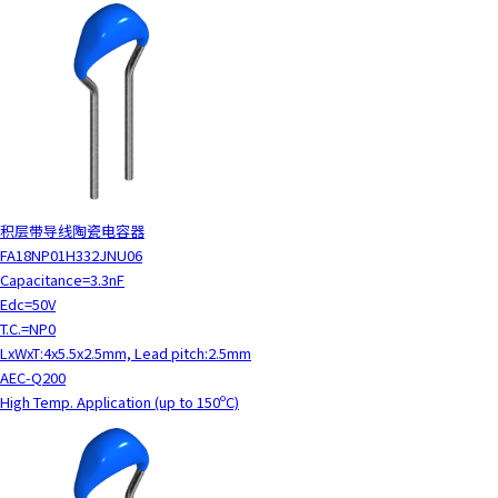
积层带导线陶瓷电容器
FA18NP01H332JNU06
Capacitance=3.3nF
Edc=50V
T.C.=NP0
LxWxT:4x5.5x2.5mm, Lead pitch:2.5mm
AEC-Q200
High Temp. Application (up to 150ºC)