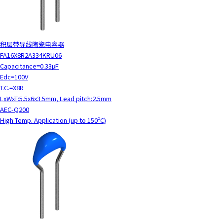
积层带导线陶瓷电容器
FA16X8R2A334KRU06
Capacitance=0.33μF
Edc=100V
T.C.=X8R
LxWxT:5.5x6x3.5mm, Lead pitch:2.5mm
AEC-Q200
High Temp. Application (up to 150ºC)