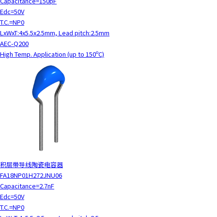
Capacitance=150pF
Edc=50V
T.C.=NP0
LxWxT:4x5.5x2.5mm, Lead pitch:2.5mm
AEC-Q200
High Temp. Application (up to 150ºC)
积层带导线陶瓷电容器
FA18NP01H272JNU06
Capacitance=2.7nF
Edc=50V
T.C.=NP0