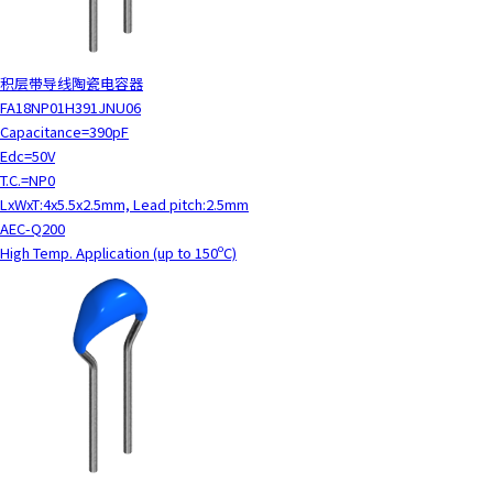
积层带导线陶瓷电容器
FA18NP01H391JNU06
Capacitance=390pF
Edc=50V
T.C.=NP0
LxWxT:4x5.5x2.5mm, Lead pitch:2.5mm
AEC-Q200
High Temp. Application (up to 150ºC)