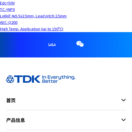
Edc=50V
T.C.=NP0
LxWxT:4x5.5x2.5mm, Lead pitch:2.5mm
AEC-Q200
High Temp. Application (up to 150ºC)
首页
产品信息