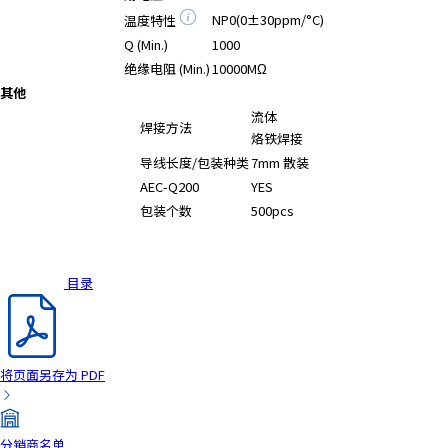
NP0(0±30ppm/°C)
温度特性
Q (Min.)
1000
绝缘电阻 (Min.)
10000MΩ
其他
流体
焊接方法
烙铁焊接
导线长度/包装种类
7mm 散装
AEC-Q200
YES
包装个数
500pcs
目录
将页面另存为 PDF
分销商名单