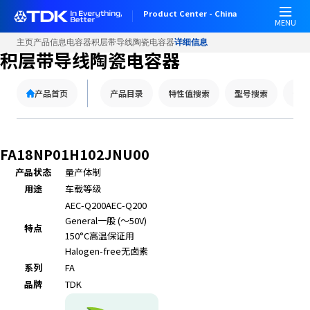
Product Center - China
MENU
主页
产品信息
电容器
积层带导线陶瓷电容器
详细信息
积层带导线陶瓷电容器
产品首页
产品目录
特性值搜索
型号搜索
替代
FA18NP01H102JNU00
产品状态
量产体制
用途
车载等级
AEC-Q200
AEC-Q200
General
一般 (～50V)
特点
150°C
高温保证用
Halogen-free
无卤素
系列
FA
品牌
TDK