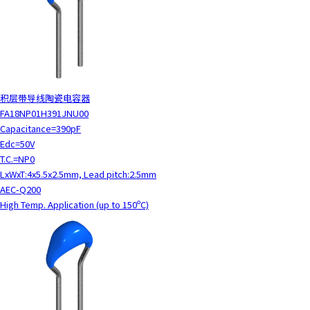
积层带导线陶瓷电容器
FA18NP01H391JNU00
Capacitance=390pF
Edc=50V
T.C.=NP0
LxWxT:4x5.5x2.5mm, Lead pitch:2.5mm
AEC-Q200
High Temp. Application (up to 150ºC)