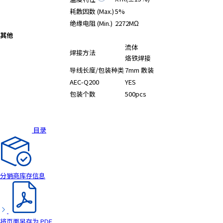
耗散因数 (Max.)
5%
绝缘电阻 (Min.)
2272MΩ
其他
流体
焊接方法
烙铁焊接
导线长度/包装种类
7mm 散装
AEC-Q200
YES
包装个数
500pcs
目录
分销商库存信息
将页面另存为 PDF