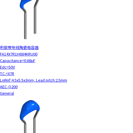
积层带导线陶瓷电容器
FA14X7R1H684KRU00
Capacitance=0.68μF
Edc=50V
T.C.=X7R
LxWxT:4.5x5.5x3mm, Lead pitch:2.5mm
AEC-Q200
General