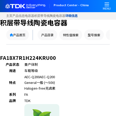
Product Center - China
MENU
主页
产品信息
电容器
积层带导线陶瓷电容器
详细信息
积层带导线陶瓷电容器
产品首页
产品目录
特性值搜索
型号搜索
替代
FA18X7R1H224KRU00
产品状态
量产体制
用途
车载等级
AEC-Q200
AEC-Q200
特点
General
一般 (～50V)
Halogen-free
无卤素
系列
FA
品牌
TDK