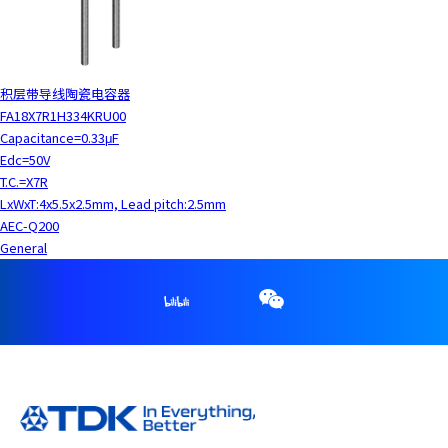
积层带导线陶瓷电容器
FA18X7R1H334KRU00
Capacitance=0.33μF
Edc=50V
T.C.=X7R
LxWxT:4x5.5x2.5mm, Lead pitch:2.5mm
AEC-Q200
General