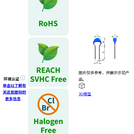
e
s
s
i
b
i
l
i
t
y
s
图片仅供参考，并展示示范产
c
环境认证
品。
r
单击以了解有
e
关这些图标的
e
3D模型
更多信息
n
r
e
a
d
e