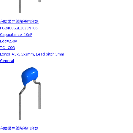
y
o
u
积层带导线陶瓷电容器
n
FG24C0G2E103JNT06
a
Capacitance=10nF
v
Edc=250V
i
T.C.=C0G
g
LxWxT:4.5x5.5x3mm, Lead pitch:5mm
a
General
t
e
a
n
d
i
n
t
e
r
积层带导线陶瓷电容器
a