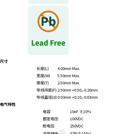
r
.
T
o
s
t
a
r
t
尺寸
t
长度(L)
4.00mm Max.
h
宽度(W)
5.50mm Max.
e
厚度(T)
2.50mm Max.
A
导线间距(F)
2.50mm +0.50,-0.20mm
l
l
导线直径(d)
0.50mm +0.10,-0.03mm
i
电气特性
n
电容
10nF ±10%
O
额定电压
100VDC
n
耐电压
250VDC
e
X7R(±15%)
温度特性