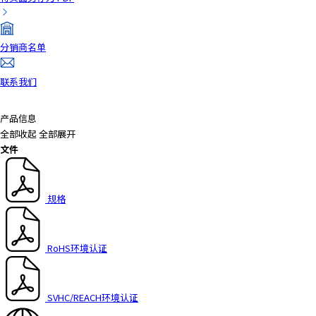
a
d
e
分销商名单
r
,
联系我们
p
r
产品信息
e
全部收起
全部展开
s
文件
s
"
C
规格
t
r
l
+
RoHS环境认证
/
"
.
SVHC/REACH环境认证
T