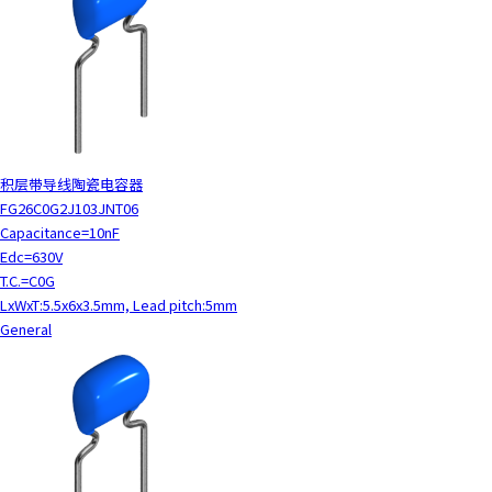
积层带导线陶瓷电容器
FG26C0G2J103JNT06
Capacitance=10nF
Edc=630V
T.C.=C0G
LxWxT:5.5x6x3.5mm, Lead pitch:5mm
General