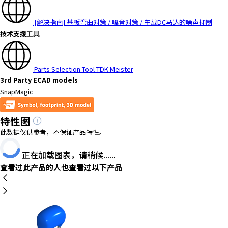
h
i
[解决指南] 基板弯曲对策 / 噪音对策 / 车载DC马达的噪声抑制
s
技术支援工具
s
h
o
Parts Selection Tool TDK Meister
r
3rd Party ECAD models
t
SnapMagic
c
u
特性图
t
a
此数据仅供参考，不保证产品特性。
c
t
正在加载图表，请稍候......
i
查看过此产品的人也查看过以下产品
v
a
t
e
s