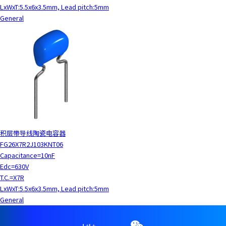
LxWxT:5.5x6x3.5mm, Lead pitch:5mm
General
积层带导线陶瓷电容器
FG26X7R2J103KNT06
Capacitance=10nF
Edc=630V
T.C.=X7R
LxWxT:5.5x6x3.5mm, Lead pitch:5mm
General