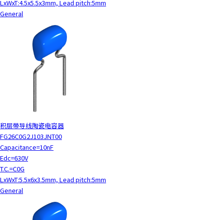
LxWxT:4.5x5.5x3mm, Lead pitch:5mm
General
积层带导线陶瓷电容器
FG26C0G2J103JNT00
Capacitance=10nF
Edc=630V
T.C.=C0G
LxWxT:5.5x6x3.5mm, Lead pitch:5mm
General