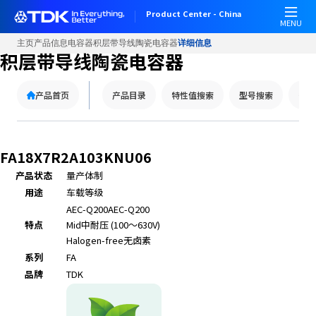
W
Product Center - China
e
MENU
l
主页
产品信息
电容器
积层带导线陶瓷电容器
详细信息
c
积层带导线陶瓷电容器
o
m
产品首页
产品目录
特性值搜索
型号搜索
替代
e
t
o
A
FA18X7R2A103KNU06
l
产品状态
量产体制
l
用途
车载等级
i
n
AEC-Q200
AEC-Q200
O
特点
Mid
中耐压 (100～630V)
n
Halogen-free
无卤素
e
系列
FA
A
品牌
TDK
c
c