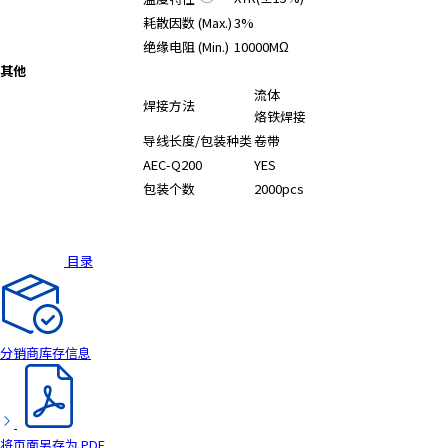
A
耗散因数 (Max.)
3%
c
绝缘电阻 (Min.)
10000MΩ
c
其他
e
流体
s
焊接方法
烙铁焊接
s
i
导线长度/包装种类
卷带
b
AEC-Q200
YES
i
包装个数
2000pcs
l
i
t
目录
y
s
c
r
分销商库存信息
e
e
n
r
将页面另存为 PDF
e