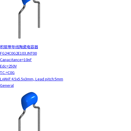
t
h
e
s
c
r
e
e
积层带导线陶瓷电容器
n
FG24C0G2E103JNT00
r
Capacitance=10nF
e
Edc=250V
a
T.C.=C0G
d
LxWxT:4.5x5.5x3mm, Lead pitch:5mm
e
General
r
t
o
h
e
l
p