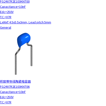
FG24X7R2E103KNT00
c
Capacitance=10nF
t
Edc=250V
w
T.C.=X7R
i
LxWxT:4.5x5.5x3mm, Lead pitch:5mm
t
General
h
t
h
e
c
o
n
t
e
n
t
积层带导线陶瓷电容器
.
FG24X7R2E103KNT06
Capacitance=10nF
Edc=250V
T.C.=X7R