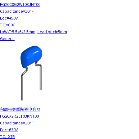
FG26C0G2W103JNT06
Capacitance=10nF
Edc=450V
T.C.=C0G
LxWxT:5.5x6x3.5mm, Lead pitch:5mm
General
积层带导线陶瓷电容器
FG26X7R2J103KNT00
Capacitance=10nF
Edc=630V
T.C.=X7R