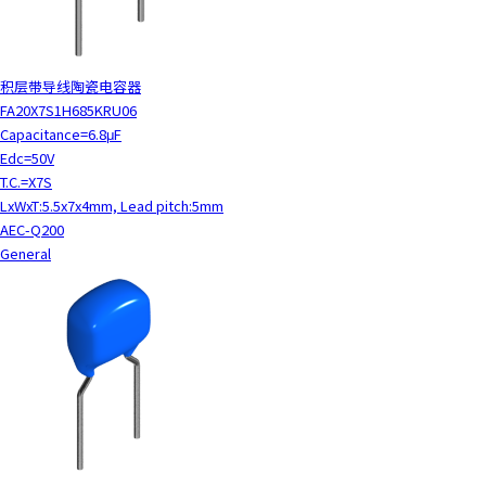
积层带导线陶瓷电容器
FA20X7S1H685KRU06
Capacitance=6.8μF
Edc=50V
T.C.=X7S
LxWxT:5.5x7x4mm, Lead pitch:5mm
AEC-Q200
General