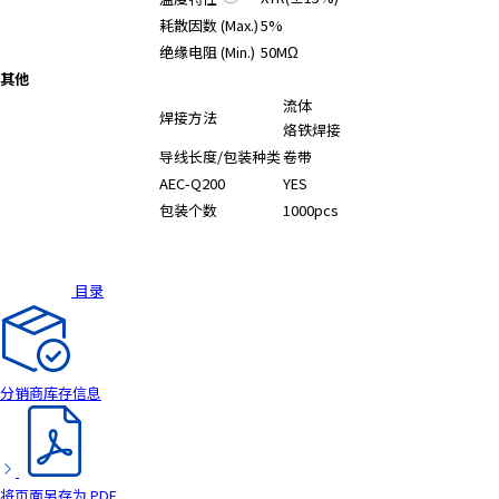
耗散因数 (Max.)
5%
绝缘电阻 (Min.)
50MΩ
其他
流体
焊接方法
烙铁焊接
导线长度/包装种类
卷带
AEC-Q200
YES
包装个数
1000pcs
目录
分销商库存信息
将页面另存为 PDF