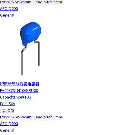
LxWxT:5.5x7x4mm, Lead pitch:5mm
AEC-Q200
General
积层带导线陶瓷电容器
FA20X7S1H106KRU00
Capacitance=10μF
Edc=50V
T.C.=X7S
LxWxT:5.5x7x4mm, Lead pitch:5mm
AEC-Q200
General