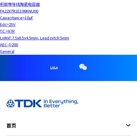
积层带导线陶瓷电容器
FA22X7R1E106KNU00
Capacitance=10μF
Edc=25V
T.C.=X7R
LxWxT:7.5x8.5x4.5mm, Lead pitch:5mm
AEC-Q200
General
首页