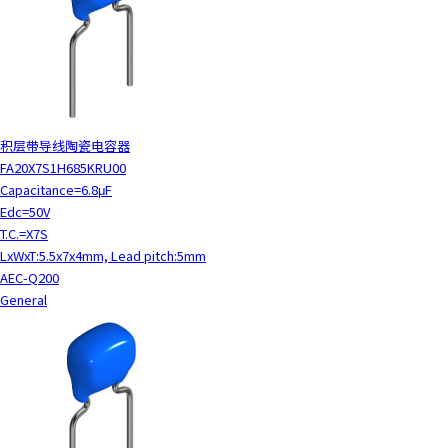
积层带导线陶瓷电容器
FA20X7S1H685KRU00
Capacitance=6.8μF
Edc=50V
T.C.=X7S
LxWxT:5.5x7x4mm, Lead pitch:5mm
AEC-Q200
General