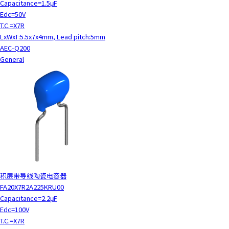
Capacitance=1.5μF
Edc=50V
T.C.=X7R
LxWxT:5.5x7x4mm, Lead pitch:5mm
AEC-Q200
General
积层带导线陶瓷电容器
FA20X7R2A225KRU00
Capacitance=2.2μF
Edc=100V
T.C.=X7R