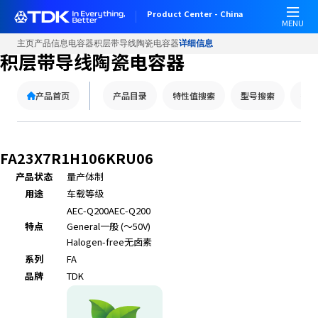
Product Center - China
MENU
主页
产品信息
电容器
积层带导线陶瓷电容器
详细信息
积层带导线陶瓷电容器
产品首页
产品目录
特性值搜索
型号搜索
替代
FA23X7R1H106KRU06
产品状态
量产体制
用途
车载等级
AEC-Q200
AEC-Q200
特点
General
一般 (～50V)
Halogen-free
无卤素
系列
FA
品牌
TDK