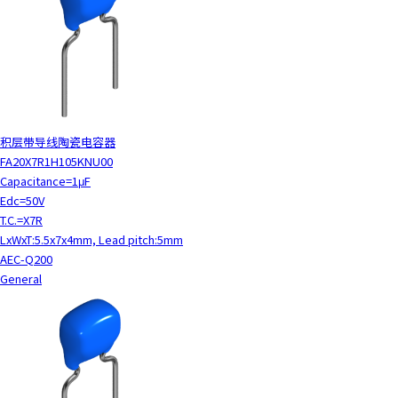
积层带导线陶瓷电容器
FA20X7R1H105KNU00
Capacitance=1μF
Edc=50V
T.C.=X7R
LxWxT:5.5x7x4mm, Lead pitch:5mm
AEC-Q200
General