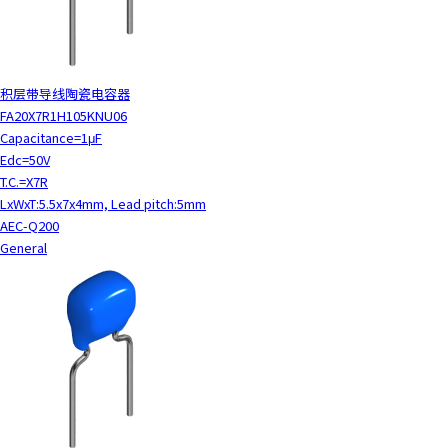
积层带导线陶瓷电容器
FA20X7R1H105KNU06
Capacitance=1μF
Edc=50V
T.C.=X7R
LxWxT:5.5x7x4mm, Lead pitch:5mm
AEC-Q200
General