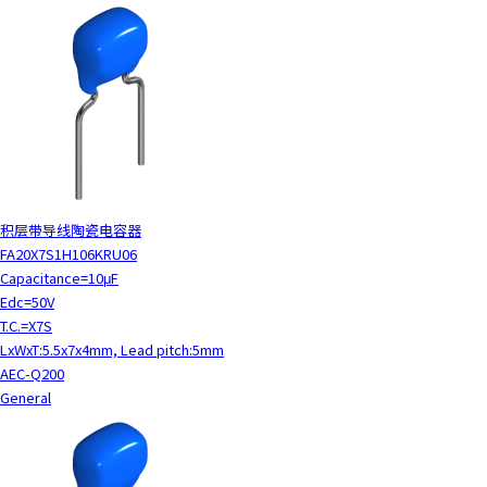
积层带导线陶瓷电容器
FA20X7S1H106KRU06
Capacitance=10μF
Edc=50V
T.C.=X7S
LxWxT:5.5x7x4mm, Lead pitch:5mm
AEC-Q200
General