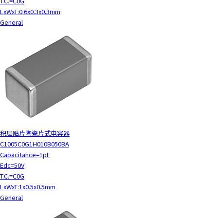
T.C.=C0G
LxWxT:0.6x0.3x0.3mm
General
积层贴片陶瓷片式电容器
C1005C0G1H010B050BA
Capacitance=1pF
Edc=50V
T.C.=C0G
LxWxT:1x0.5x0.5mm
General