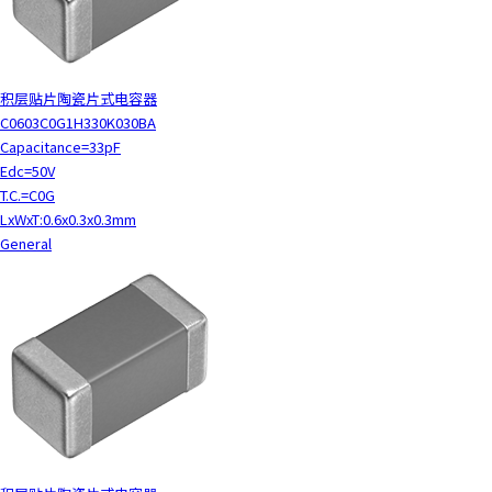
c
t
w
i
积层贴片陶瓷片式电容器
t
C0603C0G1H330K030BA
h
Capacitance=33pF
t
Edc=50V
h
T.C.=C0G
e
LxWxT:0.6x0.3x0.3mm
c
General
o
n
t
e
n
t
.