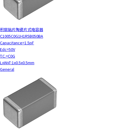
积层贴片陶瓷片式电容器
C1005C0G1H1R5B050BA
Capacitance=1.5pF
Edc=50V
T.C.=C0G
LxWxT:1x0.5x0.5mm
General