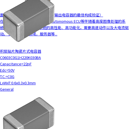
y
o
面向电源电路的MLCC解决方案（输出电容器的最佳构成验证）
u
在车载领域，车载ADAS ECU、Autonomous ECU等伴随着高度图像处理的系
n
统的CPU、FPGA等随着系统的高性能、高功能化，需要高速动作以及大电流驱
a
动。 另外，在ICT领域，服务器等...
v
i
g
积层贴片陶瓷片式电容器
a
C0603C0G1H220K030BA
t
Capacitance=22pF
e
Edc=50V
a
T.C.=C0G
n
LxWxT:0.6x0.3x0.3mm
d
General
i
n
t
e
r
a