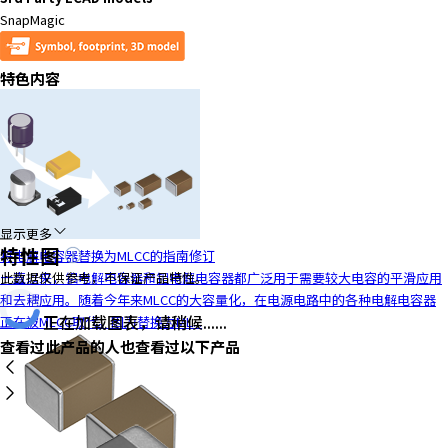
t
SnapMagic
h
e
s
特色内容
c
r
e
e
n
r
e
显示更多
a
特性图
将电解电容器替换为MLCC的指南修订
d
一直以来，铝电解电容器和钽电解电容器都广泛用于需要较大电容的平滑应用
此数据仅供参考，不保证产品特性。
e
和去耦应用。随着今年来MLCC的大容量化，在电源电路中的各种电解电容器
r
正在加载图表，请稍候......
正在被MLCC取代。因为替换为ML...
t
查看过此产品的人也查看过以下产品
o
h
e
l
p