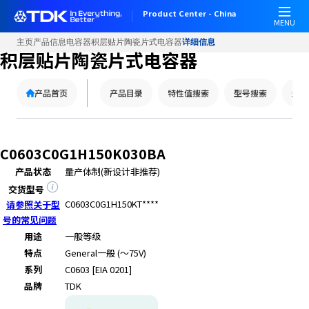
W
Product Center - China
e
MENU
l
主页
产品信息
电容器
积层贴片陶瓷片式电容器
详细信息
c
积层贴片陶瓷片式电容器
o
m
产品首页
产品目录
特性值搜索
型号搜索
型号
e
t
o
A
C0603C0G1H150K030BA
l
产品状态
量产体制(新设计非推荐)
l
i
交货型号
n
C0603C0G1H150KT****
请参照关于型
O
号的常见问题
n
用途
一般等级
e
特点
General
一般 (～75V)
A
系列
C0603 [EIA 0201]
c
品牌
TDK
c