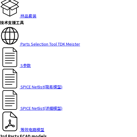
h
i
样品套装
s
技术支援工具
s
h
o
Parts Selection Tool TDK Meister
r
t
c
u
S参数
t
a
c
SPICE Netlist(简易模型)
t
i
v
SPICE Netlist(详细模型)
a
t
e
等效电路模型
s
3rd Party ECAD models