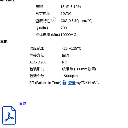
A
电容
15pF ±10%
c
额定电压
50VDC
c
C0G(0±30ppm/°C)
温度特性
e
s
Q (Min.)
700
s
绝缘电阻 (Min.)
10000MΩ
i
其他
b
温度范围
-55～125°C
i
焊接方法
回流
l
AEC-Q200
NO
i
包装形式
纸编带 (180mm卷筒)
t
包装个数
15000pcs
y
FIT (Failure In Time)
登录
myTDK时显示
s
c
r
e
目录
e
n
r
e