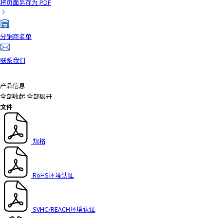
将页面另存为 PDF
a
d
e
分销商名单
r
,
联系我们
p
r
e
产品信息
s
全部收起
全部展开
s
文件
"
C
t
规格
r
l
+
RoHS环境认证
/
"
.
SVHC/REACH环境认证
T