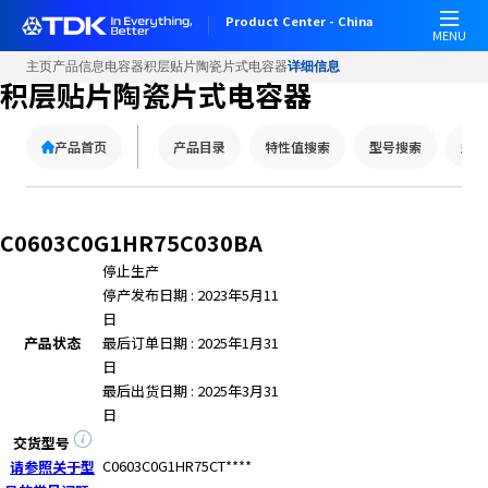
W
Product Center - China
e
MENU
l
主页
产品信息
电容器
积层贴片陶瓷片式电容器
详细信息
c
积层贴片陶瓷片式电容器
o
m
产品首页
产品目录
特性值搜索
型号搜索
型号
e
t
o
A
C0603C0G1HR75C030BA
l
停止生产
l
停产发布日期 : 2023年5月11
i
日
n
产品状态
最后订单日期 : 2025年1月31
O
日
n
最后出货日期 : 2025年3月31
e
日
A
c
交货型号
c
C0603C0G1HR75CT****
请参照关于型