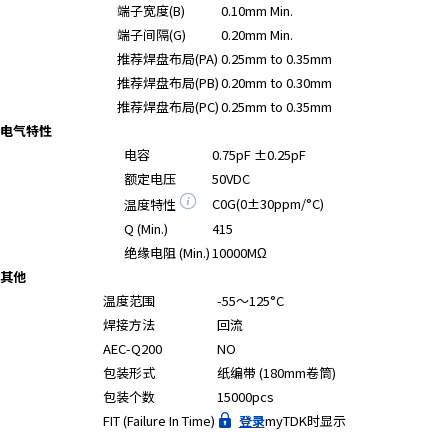
A
端子宽度(B)
0.10mm Min.
c
端子间隔(G)
0.20mm Min.
c
推荐焊盘布局(PA)
0.25mm to 0.35mm
e
推荐焊盘布局(PB)
0.20mm to 0.30mm
s
推荐焊盘布局(PC)
0.25mm to 0.35mm
s
电气特性
i
电容
0.75pF ±0.25pF
b
额定电压
50VDC
i
C0G(0±30ppm/°C)
温度特性
l
i
Q (Min.)
415
t
绝缘电阻 (Min.)
10000MΩ
y
其他
s
温度范围
-55～125°C
c
焊接方法
回流
r
AEC-Q200
NO
e
包装形式
纸编带 (180mm卷筒)
e
包装个数
15000pcs
n
FIT (Failure In Time)
登录
myTDK时显示
r
e