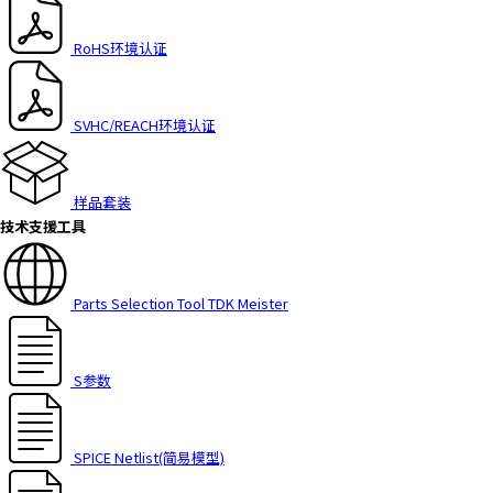
h
i
RoHS环境认证
s
s
h
SVHC/REACH环境认证
o
r
t
样品套装
c
技术支援工具
u
t
a
Parts Selection Tool TDK Meister
c
t
i
v
S参数
a
t
e
SPICE Netlist(简易模型)
s