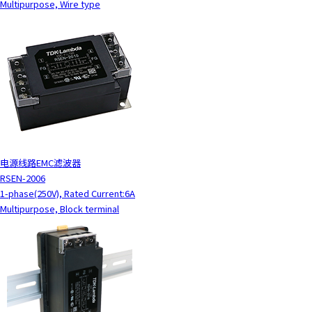
Multipurpose, Wire type
电源线路EMC滤波器
RSEN-2006
1-phase(250V), Rated Current:6A
Multipurpose, Block terminal