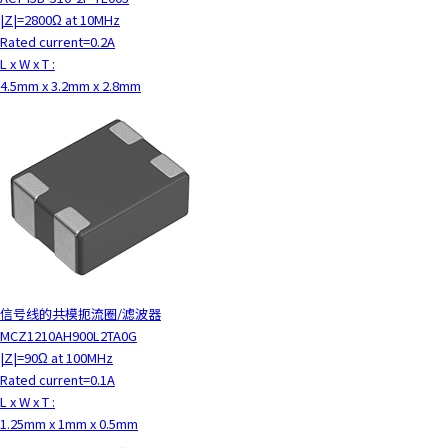
|Z|=2800Ω at 10MHz
Rated current=0.2A
L x W x T :
4.5mm x 3.2mm x 2.8mm
信号线的共模扼流圈/滤波器
MCZ1210AH900L2TA0G
|Z|=90Ω at 100MHz
Rated current=0.1A
L x W x T :
1.25mm x 1mm x 0.5mm