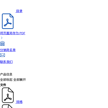
a
d
目录
e
r
,
p
将页面另存为 PDF
r
e
s
分销商名单
s
"
联系我们
C
t
r
产品信息
l
全部收起
全部展开
+
文件
/
"
.
规格
T