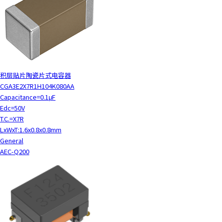
c
t
w
i
t
h
t
积层贴片陶瓷片式电容器
h
CGA3E2X7R1H104K080AA
e
Capacitance=0.1μF
c
Edc=50V
o
T.C.=X7R
n
LxWxT:1.6x0.8x0.8mm
t
General
e
AEC-Q200
n
t
.