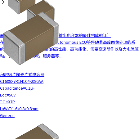
y
o
u
n
a
面向电源电路的MLCC解决方案（输出电容器的最佳构成验证）
v
在车载领域，车载ADAS ECU、Autonomous ECU等伴随着高度图像处理的系
i
统的CPU、FPGA等随着系统的高性能、高功能化，需要高速动作以及大电流驱
g
动。 另外，在ICT领域，服务器等...
a
t
e
积层贴片陶瓷片式电容器
a
C1608X7R1H104K080AA
n
Capacitance=0.1μF
d
Edc=50V
i
T.C.=X7R
n
LxWxT:1.6x0.8x0.8mm
t
General
e
r
a