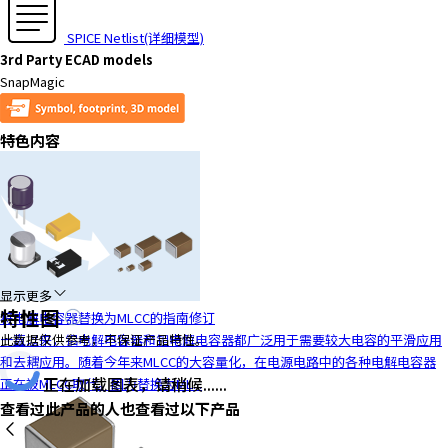
t
h
SPICE Netlist(详细模型)
e
3rd Party ECAD models
s
SnapMagic
c
r
e
特色内容
e
n
r
e
a
d
e
显示更多
特性图
r
将电解电容器替换为MLCC的指南修订
t
一直以来，铝电解电容器和钽电解电容器都广泛用于需要较大电容的平滑应用
此数据仅供参考，不保证产品特性。
o
和去耦应用。随着今年来MLCC的大容量化，在电源电路中的各种电解电容器
h
正在加载图表，请稍候......
正在被MLCC取代。因为替换为ML...
e
查看过此产品的人也查看过以下产品
l
p