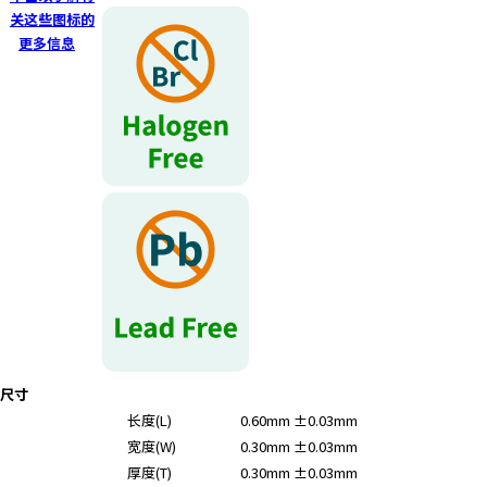
r
关这些图标的
.
更多信息
T
o
s
t
a
r
t
t
h
e
A
l
l
i
尺寸
n
长度(L)
0.60mm ±0.03mm
O
宽度(W)
0.30mm ±0.03mm
n
e
厚度(T)
0.30mm ±0.03mm