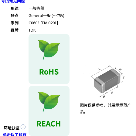
e
号的常见问题
s
用途
一般等级
s
特点
General
一般 (～75V)
i
系列
C0603 [EIA 0201]
b
品牌
TDK
i
l
i
t
y
s
c
r
e
e
n
图片仅供参考，并展示示范产
r
品。
e
a
d
环境认证
e
单击以了解有