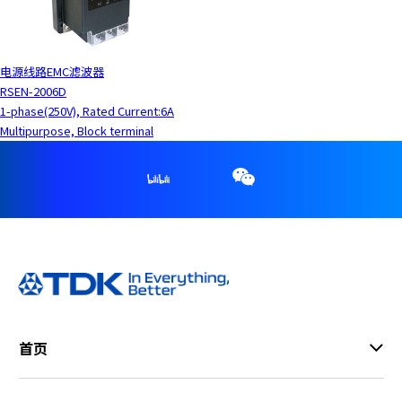
电源线路EMC滤波器
RSEN-2006D
1-phase(250V), Rated Current:6A
Multipurpose, Block terminal
首页