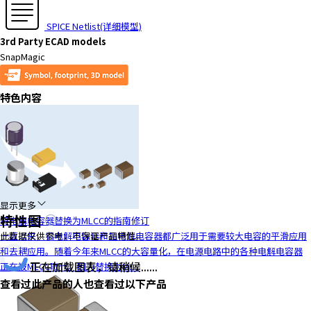
SPICE Netlist(详细模型)
3rd Party ECAD models
SnapMagic
特色内容
显示更多
特性图
将电解电容器替换为MLCC的指南修订
一直以来，铝电解电容器和钽电解电容器都广泛用于需要较大电容的平滑应用
此数据仅供参考，不保证产品特性。
和去耦应用。随着今年来MLCC的大容量化，在电源电路中的各种电解电容器
正在加载图表，请稍候......
正在被MLCC取代。因为替换为ML...
查看过此产品的人也查看过以下产品