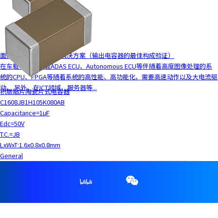
面向电源电路的MLCC解决方案（输出电容器的最佳构成验证）
在车载领域，车载ADAS ECU、Autonomous ECU等伴随着高度图像处理的系
统的CPU、FPGA等随着系统的高性能、高功能化，需要高速动作以及大电流驱
动。 另外，在ICT领域，服务器等...
积层贴片陶瓷片式电容器
C1608JB1H105K080AB
Capacitance=1μF
Edc=50V
T.C.=JB
LxWxT:1.6x0.8x0.8mm
General