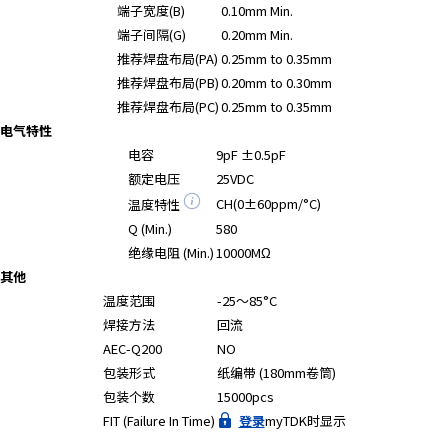
端子宽度(B)
0.10mm Min.
端子间隔(G)
0.20mm Min.
推荐焊盘布局(PA)
0.25mm to 0.35mm
推荐焊盘布局(PB)
0.20mm to 0.30mm
推荐焊盘布局(PC)
0.25mm to 0.35mm
电气特性
电容
9pF ±0.5pF
额定电压
25VDC
CH(0±60ppm/°C)
温度特性
Q (Min.)
580
绝缘电阻 (Min.)
10000MΩ
其他
温度范围
-25～85°C
焊接方法
回流
AEC-Q200
NO
包装形式
纸编带 (180mm卷筒)
包装个数
15000pcs
FIT (Failure In Time)
登录
myTDK时显示