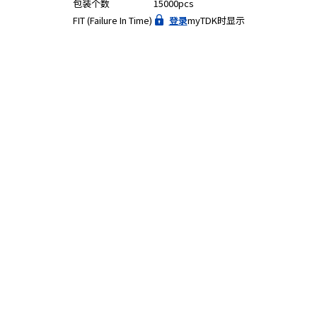
包装个数
15000pcs
FIT (Failure In Time)
登录
myTDK时显示