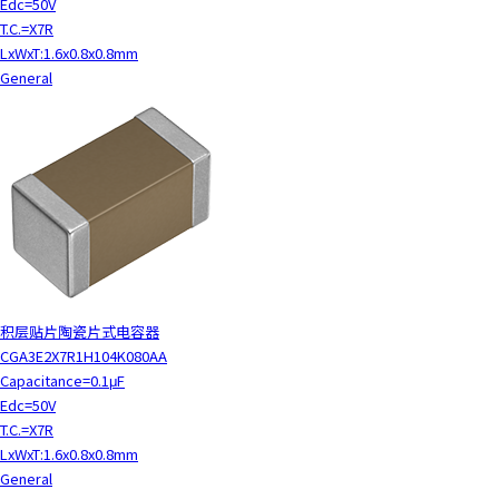
Edc=50V
T.C.=X7R
LxWxT:1.6x0.8x0.8mm
General
积层贴片陶瓷片式电容器
CGA3E2X7R1H104K080AA
Capacitance=0.1μF
Edc=50V
T.C.=X7R
LxWxT:1.6x0.8x0.8mm
General