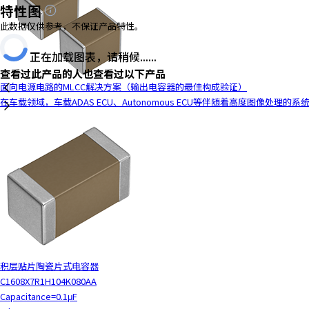
特性图
此数据仅供参考，不保证产品特性。
正在加载图表，请稍候......
查看过此产品的人也查看过以下产品
面向电源电路的MLCC解决方案（输出电容器的最佳构成验证）
在车载领域，车载ADAS ECU、Autonomous ECU等伴随着高度图像处理
积层贴片陶瓷片式电容器
C1608X7R1H104K080AA
Capacitance=0.1μF