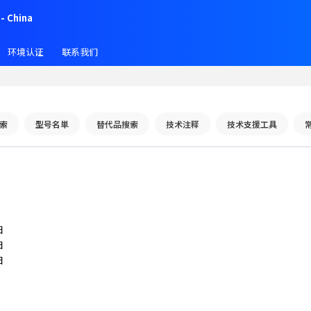
- China
环境认证
联系我们
索
型号名単
替代品搜索
技术注释
技术支援工具
日
日
日