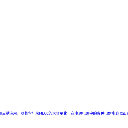
耦应用。随着今年来MLCC的大容量化，在电源电路中的各种电解电容器正在被M