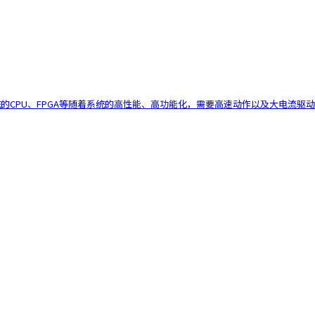
的系统的CPU、FPGA等随着系统的高性能、高功能化，需要高速动作以及大电流驱动。