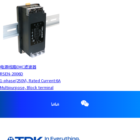
电源线路EMC滤波器
RSEN-2006D
1-phase(250V), Rated Current:6A
Multipurpose, Block terminal