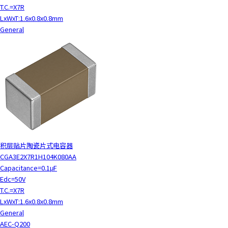
T.C.=X7R
LxWxT:1.6x0.8x0.8mm
General
积层贴片陶瓷片式电容器
CGA3E2X7R1H104K080AA
Capacitance=0.1μF
Edc=50V
T.C.=X7R
LxWxT:1.6x0.8x0.8mm
General
AEC-Q200