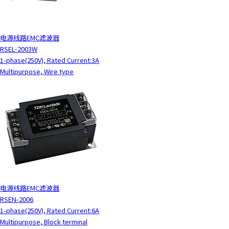
电源线路EMC滤波器
RSEL-2003W
1-phase(250V), Rated Current:3A
Multipurpose, Wire type
电源线路EMC滤波器
RSEN-2006
1-phase(250V), Rated Current:6A
Multipurpose, Block terminal