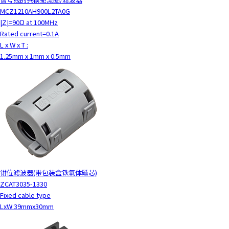
MCZ1210AH900L2TA0G
|Z|=90Ω at 100MHz
Rated current=0.1A
L x W x T :
1.25mm x 1mm x 0.5mm
钳位滤波器(带包装盒铁氧体磁芯)
ZCAT3035-1330
Fixed cable type
LxW:39mmx30mm