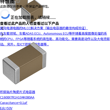
特性图
此数据仅供参考，不保证产品特性。
正在加载图表，请稍候......
查看过此产品的人也查看过以下产品
面向电源电路的MLCC解决方案（输出电容器的最佳构成验证）
在车载领域，车载ADAS ECU、Autonomous ECU等伴随着高度图像处理的系
统的CPU、FPGA等随着系统的高性能、高功能化，需要高速动作以及大电流驱
动。 另外，在ICT领域，服务器等...
积层贴片陶瓷片式电容器
C1608X7R1H104K080AA
Capacitance=0.1μF
Edc=50V