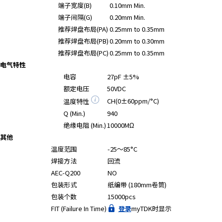
端子宽度(B)
0.10mm Min.
端子间隔(G)
0.20mm Min.
推荐焊盘布局(PA)
0.25mm to 0.35mm
推荐焊盘布局(PB)
0.20mm to 0.30mm
推荐焊盘布局(PC)
0.25mm to 0.35mm
电气特性
电容
27pF ±5%
额定电压
50VDC
CH(0±60ppm/°C)
温度特性
Q (Min.)
940
绝缘电阻 (Min.)
10000MΩ
其他
温度范围
-25～85°C
焊接方法
回流
AEC-Q200
NO
包装形式
纸编带 (180mm卷筒)
包装个数
15000pcs
FIT (Failure In Time)
登录
myTDK时显示