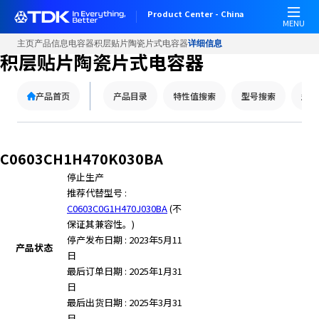
W
Product Center - China
e
MENU
l
主页
产品信息
电容器
积层贴片陶瓷片式电容器
详细信息
c
积层贴片陶瓷片式电容器
o
m
产品首页
产品目录
特性值搜索
型号搜索
型号
e
t
o
A
C0603CH1H470K030BA
l
停止生产
l
推荐代替型号 :
i
C0603C0G1H470J030BA
(不
n
保证其兼容性。)
O
停产发布日期 : 2023年5月11
n
产品状态
日
e
最后订单日期 : 2025年1月31
A
日
c
最后出货日期 : 2025年3月31
c
日