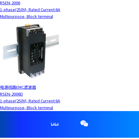
RSEN-2006
1-phase(250V), Rated Current:6A
Multipurpose, Block terminal
电源线路EMC滤波器
RSEN-2006D
1-phase(250V), Rated Current:6A
Multipurpose, Block terminal