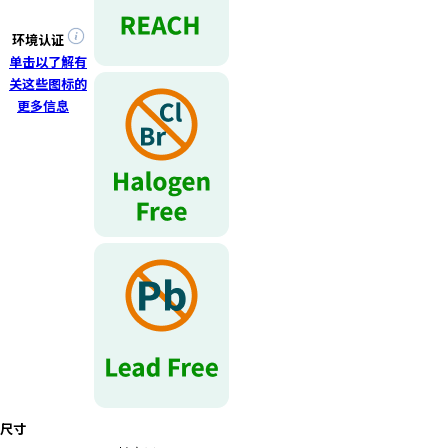
r
.
环境认证
T
单击以了解有
o
关这些图标的
s
更多信息
t
a
r
t
t
h
e
A
l
l
i
n
O
n
尺寸
e