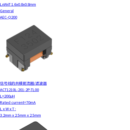
LxWxT:1.6x0.8x0.8mm
General
AEC-Q200
信号线的共模扼流圈/滤波器
ACT1210L-201-2P-TL00
L=200μH
Rated current=70mA
L x W x T :
3.2mm x 2.5mm x 2.5mm