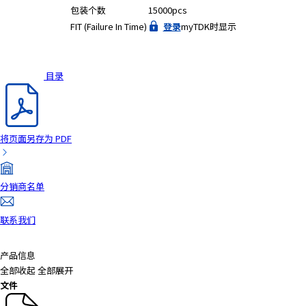
包装个数
15000pcs
a
FIT (Failure In Time)
登录
myTDK时显示
d
e
r
,
目录
p
r
e
s
将页面另存为 PDF
s
"
C
分销商名单
t
r
联系我们
l
+
/
产品信息
"
全部收起
全部展开
.
文件
T