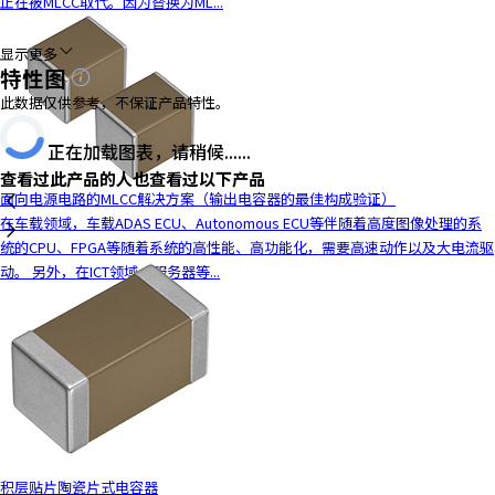
正在被MLCC取代。因为替换为ML...
y
o
显示更多
u
特性图
n
此数据仅供参考，不保证产品特性。
a
v
正在加载图表，请稍候......
i
查看过此产品的人也查看过以下产品
g
面向电源电路的MLCC解决方案（输出电容器的最佳构成验证）
a
在车载领域，车载ADAS ECU、Autonomous ECU等伴随着高度图像处理的系
t
统的CPU、FPGA等随着系统的高性能、高功能化，需要高速动作以及大电流驱
e
动。 另外，在ICT领域，服务器等...
a
n
d
i
n
t
e
r
a
积层贴片陶瓷片式电容器