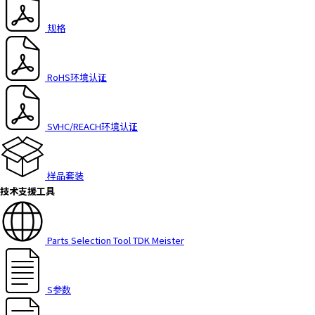
h
i
规格
s
s
h
RoHS环境认证
o
r
t
SVHC/REACH环境认证
c
u
t
样品套装
a
技术支援工具
c
t
i
Parts Selection Tool TDK Meister
v
a
t
e
S参数
s