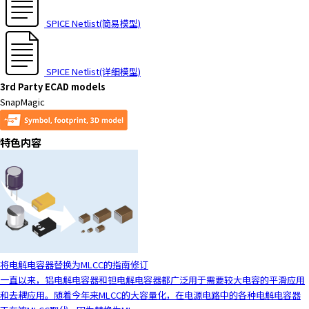
t
h
SPICE Netlist(简易模型)
e
s
c
SPICE Netlist(详细模型)
r
3rd Party ECAD models
e
SnapMagic
e
n
r
特色内容
e
a
d
e
r
t
o
h
将电解电容器替换为MLCC的指南修订
e
一直以来，铝电解电容器和钽电解电容器都广泛用于需要较大电容的平滑应用
l
和去耦应用。随着今年来MLCC的大容量化，在电源电路中的各种电解电容器
p