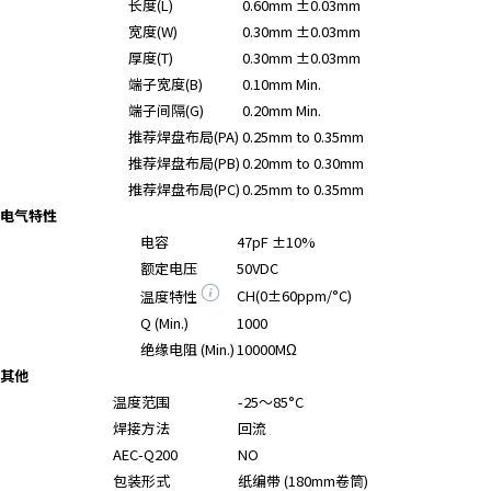
长度(L)
0.60mm ±0.03mm
A
宽度(W)
0.30mm ±0.03mm
c
c
厚度(T)
0.30mm ±0.03mm
e
端子宽度(B)
0.10mm Min.
s
端子间隔(G)
0.20mm Min.
s
推荐焊盘布局(PA)
0.25mm to 0.35mm
i
推荐焊盘布局(PB)
0.20mm to 0.30mm
b
推荐焊盘布局(PC)
0.25mm to 0.35mm
i
电气特性
l
电容
47pF ±10%
i
额定电压
50VDC
t
CH(0±60ppm/°C)
温度特性
y
s
Q (Min.)
1000
c
绝缘电阻 (Min.)
10000MΩ
r
其他
e
温度范围
-25～85°C
e
焊接方法
回流
n
AEC-Q200
NO
r
包装形式
纸编带 (180mm卷筒)
e