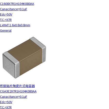
c
C1608X7R1H104K080AA
t
Capacitance=0.1μF
w
Edc=50V
i
T.C.=X7R
t
LxWxT:1.6x0.8x0.8mm
h
General
t
h
e
c
o
n
t
e
n
t
积层贴片陶瓷片式电容器
.
CGA3E2X7R1H104K080AA
Capacitance=0.1μF
Edc=50V
T.C.=X7R