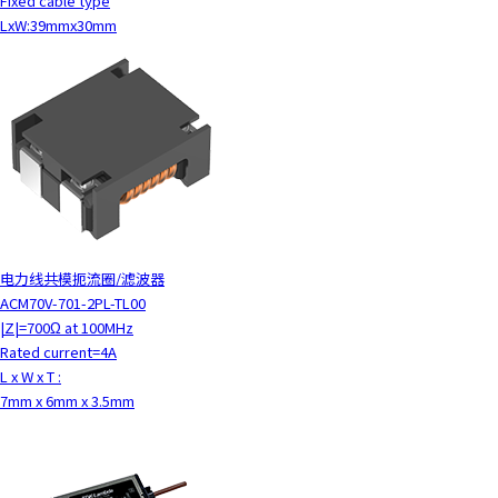
Fixed cable type
LxW:39mmx30mm
电力线共模扼流圈/滤波器
ACM70V-701-2PL-TL00
|Z|=700Ω at 100MHz
Rated current=4A
L x W x T :
7mm x 6mm x 3.5mm