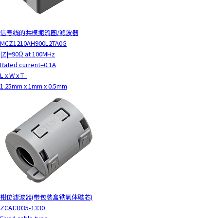
信号线的共模扼流圈/滤波器
MCZ1210AH900L2TA0G
|Z|=90Ω at 100MHz
Rated current=0.1A
L x W x T :
1.25mm x 1mm x 0.5mm
钳位滤波器(带包装盒铁氧体磁芯)
ZCAT3035-1330