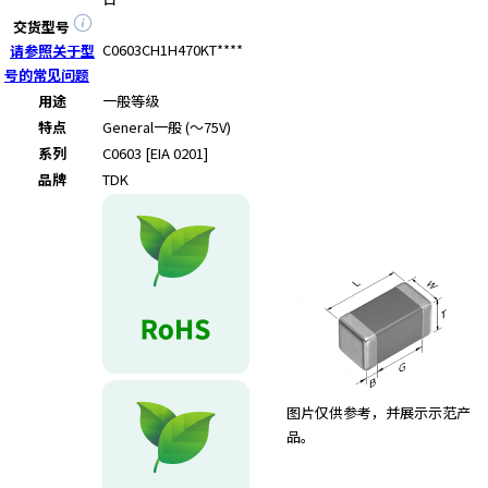
e
s
交货型号
s
C0603CH1H470KT****
请参照关于型
i
号的常见问题
b
用途
一般等级
i
特点
General
一般 (～75V)
l
系列
C0603 [EIA 0201]
i
品牌
TDK
t
y
s
c
r
e
e
n
r
e
图片仅供参考，并展示示范产
a
品。
d
e