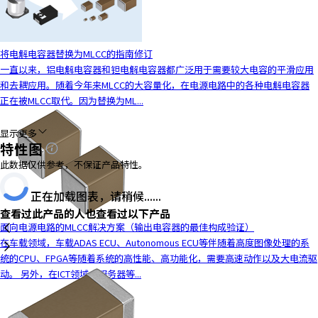
将电解电容器替换为MLCC的指南修订
一直以来，铝电解电容器和钽电解电容器都广泛用于需要较大电容的平滑应用
和去耦应用。随着今年来MLCC的大容量化，在电源电路中的各种电解电容器
正在被MLCC取代。因为替换为ML...
显示更多
特性图
此数据仅供参考，不保证产品特性。
正在加载图表，请稍候......
查看过此产品的人也查看过以下产品
面向电源电路的MLCC解决方案（输出电容器的最佳构成验证）
在车载领域，车载ADAS ECU、Autonomous ECU等伴随着高度图像处理的系
统的CPU、FPGA等随着系统的高性能、高功能化，需要高速动作以及大电流驱
动。 另外，在ICT领域，服务器等...