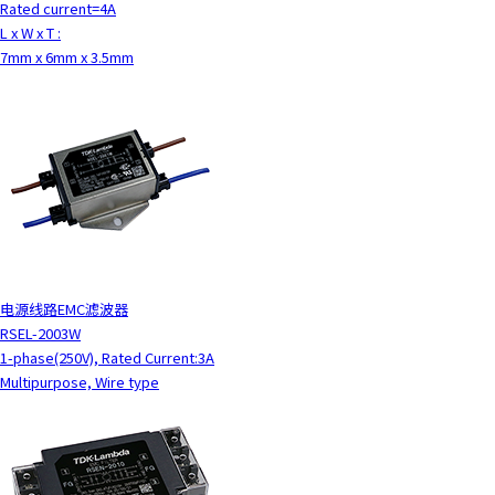
Rated current=4A
L x W x T :
7mm x 6mm x 3.5mm
电源线路EMC滤波器
RSEL-2003W
1-phase(250V), Rated Current:3A
Multipurpose, Wire type