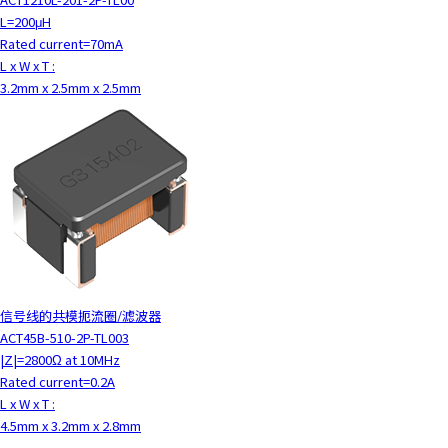
L=200μH
Rated current=70mA
L x W x T :
3.2mm x 2.5mm x 2.5mm
信号线的共模扼流圈/滤波器
ACT45B-510-2P-TL003
|Z|=2800Ω at 10MHz
Rated current=0.2A
L x W x T :
4.5mm x 3.2mm x 2.8mm