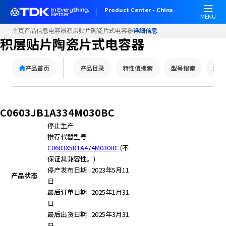
Product Center - China
MENU
主页
产品信息
电容器
积层贴片陶瓷片式电容器
详细信息
积层贴片陶瓷片式电容器
产品首页
产品目录
特性值搜索
型号搜索
型号
C0603JB1A334M030BC
停止生产
推荐代替型号 :
C0603X5R1A474M030BC
(不
保证其兼容性。)
停产发布日期 : 2023年5月11
产品状态
日
最后订单日期 : 2025年1月31
日
最后出货日期 : 2025年3月31
日