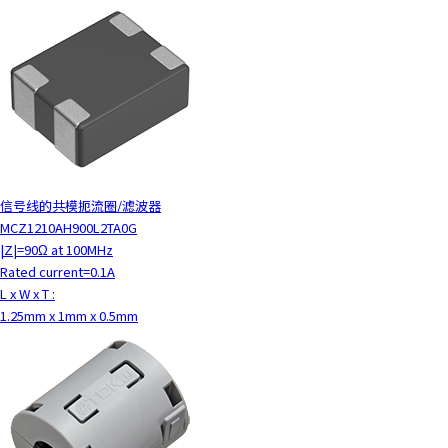
信号线的共模扼流圈/滤波器
MCZ1210AH900L2TA0G
|Z|=90Ω at 100MHz
Rated current=0.1A
L x W x T :
1.25mm x 1mm x 0.5mm