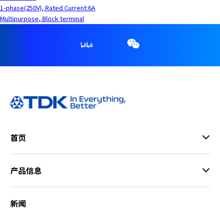
1-phase(250V), Rated Current:6A
Multipurpose, Block terminal
首页
产品信息
新闻