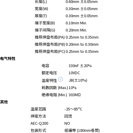
长度(L)
0.60mm ±0.05mm
宽度(W)
0.30mm ±0.05mm
厚度(T)
0.30mm ±0.05mm
端子宽度(B)
0.10mm Min.
端子间隔(G)
0.20mm Min.
推荐焊盘布局(PA)
0.25mm to 0.35mm
推荐焊盘布局(PB)
0.20mm to 0.30mm
推荐焊盘布局(PC)
0.25mm to 0.35mm
电气特性
电容
330nF ±20%
额定电压
10VDC
JB(±10%)
温度特性
耗散因数 (Max.)
10%
绝缘电阻 (Min.)
303MΩ
其他
温度范围
-25～85°C
焊接方法
回流
AEC-Q200
NO
包装形式
纸编带 (180mm卷筒)