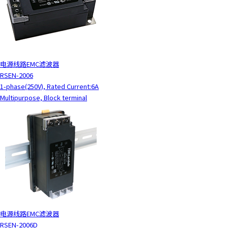
电源线路EMC滤波器
RSEN-2006
1-phase(250V), Rated Current:6A
Multipurpose, Block terminal
电源线路EMC滤波器
RSEN-2006D