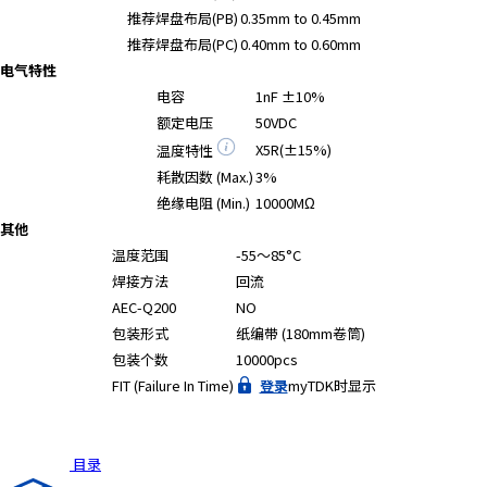
A
推荐焊盘布局(PB)
0.35mm to 0.45mm
c
推荐焊盘布局(PC)
0.40mm to 0.60mm
c
电气特性
e
电容
1nF ±10%
s
额定电压
50VDC
s
X5R(±15%)
温度特性
i
b
耗散因数 (Max.)
3%
i
绝缘电阻 (Min.)
10000MΩ
l
其他
i
温度范围
-55～85°C
t
焊接方法
回流
y
AEC-Q200
NO
s
包装形式
纸编带 (180mm卷筒)
c
包装个数
10000pcs
r
FIT (Failure In Time)
登录
myTDK时显示
e
e
n
r
目录
e