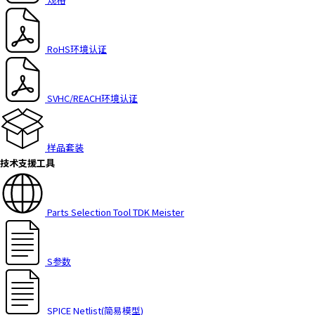
h
i
s
RoHS环境认证
s
h
o
SVHC/REACH环境认证
r
t
c
样品套装
u
技术支援工具
t
a
c
t
Parts Selection Tool TDK Meister
i
v
a
S参数
t
e
s
SPICE Netlist(简易模型)