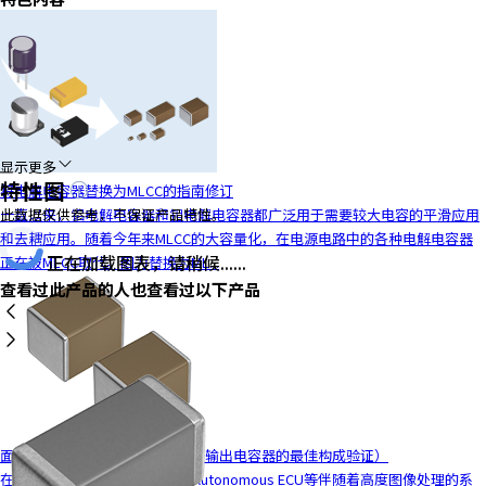
y
o
u
n
a
v
i
显示更多
特性图
g
将电解电容器替换为MLCC的指南修订
a
一直以来，铝电解电容器和钽电解电容器都广泛用于需要较大电容的平滑应用
此数据仅供参考，不保证产品特性。
t
和去耦应用。随着今年来MLCC的大容量化，在电源电路中的各种电解电容器
e
正在加载图表，请稍候......
正在被MLCC取代。因为替换为ML...
a
查看过此产品的人也查看过以下产品
n
d
i
n
t
e
r
面向电源电路的MLCC解决方案（输出电容器的最佳构成验证）
a
在车载领域，车载ADAS ECU、Autonomous ECU等伴随着高度图像处理的系