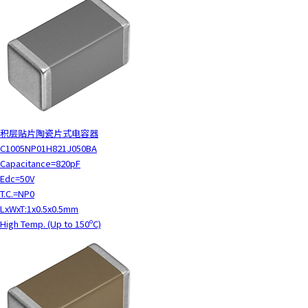
积层贴片陶瓷片式电容器
C1005NP01H821J050BA
Capacitance=820pF
Edc=50V
T.C.=NP0
LxWxT:1x0.5x0.5mm
High Temp. (Up to 150ºC)