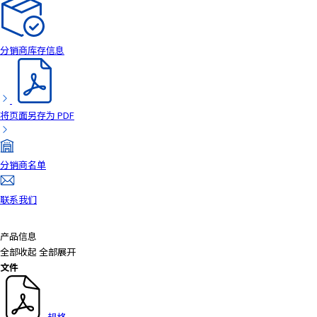
a
d
e
分销商库存信息
r
,
p
r
将页面另存为 PDF
e
s
s
分销商名单
"
C
联系我们
t
r
l
产品信息
+
全部收起
全部展开
/
文件
"
.
T
规格