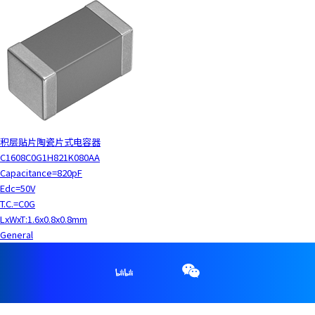
积层贴片陶瓷片式电容器
C1608C0G1H821K080AA
Capacitance=820pF
Edc=50V
T.C.=C0G
LxWxT:1.6x0.8x0.8mm
General