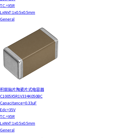
T.C.=X5R
LxWxT:1x0.5x0.5mm
General
积层贴片陶瓷片式电容器
C1005X5R1V334K050BC
Capacitance=0.33μF
Edc=35V
T.C.=X5R
LxWxT:1x0.5x0.5mm
General