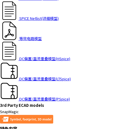
t
h
e
SPICE Netlist(详细模型)
s
c
r
等效电路模型
e
e
n
r
DC偏置/直流重叠模型(HSpice)
e
a
d
DC偏置/直流重叠模型(LTSpice)
e
r
t
DC偏置/直流重叠模型(PSpice)
o
3rd Party ECAD models
h
SnapMagic
e
l
特色内容
p