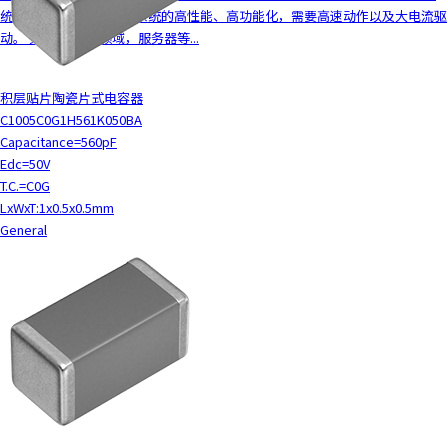
c
统的CPU、FPGA等随着系统的高性能、高功能化，需要高速动作以及大电流驱
t
动。 另外，在ICT领域，服务器等...
w
i
积层贴片陶瓷片式电容器
t
C1005C0G1H561K050BA
h
Capacitance=560pF
t
Edc=50V
h
T.C.=C0G
e
LxWxT:1x0.5x0.5mm
c
General
o
n
t
e
n
t
.