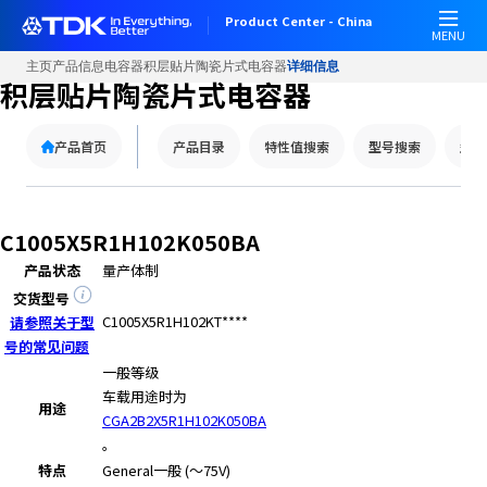
W
Product Center - China
e
MENU
l
主页
产品信息
电容器
积层贴片陶瓷片式电容器
详细信息
c
积层贴片陶瓷片式电容器
o
m
产品首页
产品目录
特性值搜索
型号搜索
型号
e
t
o
A
C1005X5R1H102K050BA
l
产品状态
量产体制
l
i
交货型号
n
C1005X5R1H102KT****
请参照关于型
O
号的常见问题
n
一般等级
e
车载用途时为
用途
A
CGA2B2X5R1H102K050BA
c
。
c
特点
General
一般 (～75V)