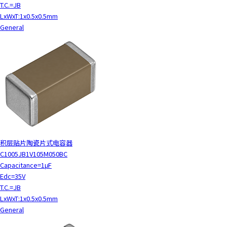
T.C.=JB
LxWxT:1x0.5x0.5mm
General
积层贴片陶瓷片式电容器
C1005JB1V105M050BC
Capacitance=1μF
Edc=35V
T.C.=JB
LxWxT:1x0.5x0.5mm
General