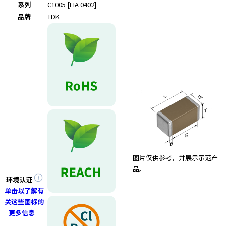
e
系列
C1005 [EIA 0402]
s
品牌
TDK
s
i
b
i
l
i
t
y
s
c
r
e
e
图片仅供参考，并展示示范产
n
品。
r
环境认证
e
单击以了解有
a
关这些图标的
d
更多信息
e