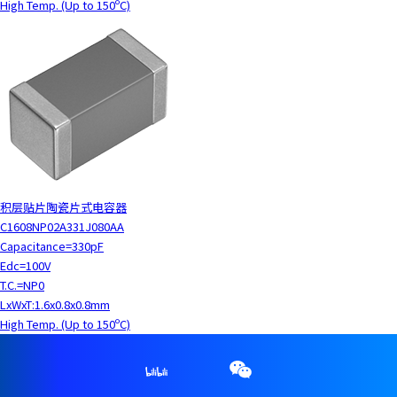
High Temp. (Up to 150ºC)
积层贴片陶瓷片式电容器
C1608NP02A331J080AA
Capacitance=330pF
Edc=100V
T.C.=NP0
LxWxT:1.6x0.8x0.8mm
High Temp. (Up to 150ºC)