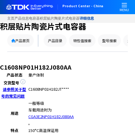
Product Center - China
MENU
主页
产品信息
电容器
积层贴片陶瓷片式电容器
详细信息
积层贴片陶瓷片式电容器
产品首页
产品目录
特性值搜索
型号搜索
型号
C1608NP01H182J080AA
产品状态
量产体制
交货型号
C1608NP01H182JT****
请参照关于型
号的常见问题
一般等级
车载用途时为
用途
CGA3E2NP01H182J080AA
。
特点
150°C
高温保证用