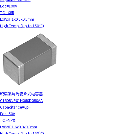
Edc=100V
T.C.=X8R
LxWxT:1x0.5x0.5mm
High Temp. (Up to 150ºC)
积层贴片陶瓷片式电容器
C1608NP01H060D080AA
Capacitance=6pF
Edc=50V
T.C.=NP0
LxWxT:1.6x0.8x0.8mm
High Temp. (Up to 150ºC)