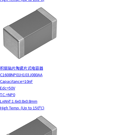
积层贴片陶瓷片式电容器
C1608NP01H103J080AA
Capacitance=10nF
Edc=50V
T.C.=NP0
LxWxT:1.6x0.8x0.8mm
High Temp. (Up to 150ºC)