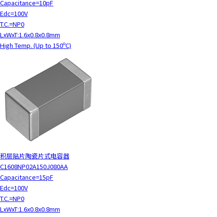
Capacitance=10pF
Edc=100V
T.C.=NP0
LxWxT:1.6x0.8x0.8mm
High Temp. (Up to 150ºC)
积层贴片陶瓷片式电容器
C1608NP02A150J080AA
Capacitance=15pF
Edc=100V
T.C.=NP0
LxWxT:1.6x0.8x0.8mm