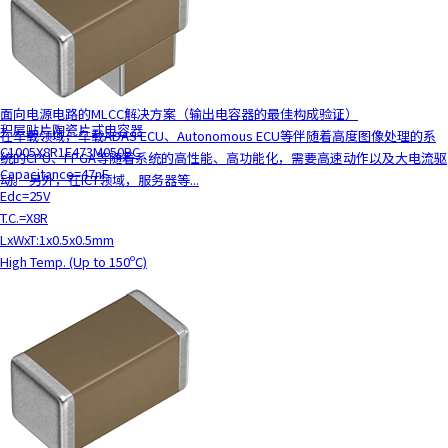
面向电源电路的MLCC解决方案（输出电容器的最佳构成验证）
积层贴片陶瓷片式电容器
在车载领域，车载ADAS ECU、Autonomous ECU等伴随着高度图像处理的系
C1005X8R1E473M050BC
统的CPU、FPGA等随着系统的高性能、高功能化，需要高速动作以及大电流驱
Capacitance=47nF
动。 另外，在ICT领域，服务器等...
Edc=25V
T.C.=X8R
LxWxT:1x0.5x0.5mm
High Temp. (Up to 150ºC)