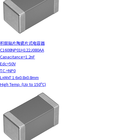
积层贴片陶瓷片式电容器
C1608NP01H122J080AA
Capacitance=1.2nF
Edc=50V
T.C.=NP0
LxWxT:1.6x0.8x0.8mm
High Temp. (Up to 150ºC)