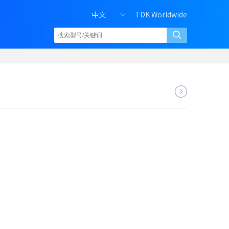
中文
TDK Worldwide