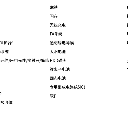
磁铁
闪存
无线充电
FA系统
热保护器件
透明导电薄膜
器系统
太阳电池
元件/压电元件/接触器/蜂鸣
HDD磁头
锂离子电池
固态电池
专用集成电路(ASIC)
片
软件
波吸收体