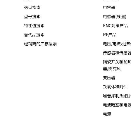
r
选型指南
电容器
.
型号搜索
电感器(线圈)
T
o
特性值搜索
EMC对策产品
s
替代品搜索
RF产品
t
a
经销商的库存搜索
电压/电流/过
r
传感器和传感
t
陶瓷开关和加热
t
器/麦克风
h
e
变压器
A
铁氧体和附件
l
l
噪音抑制/磁性
i
电波暗室和电
n
电源
O
n
e