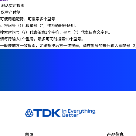
e
激活实时搜索
s
仅量产体制
s
可使用通配符、可搜索多个型号
i
可将问号（?）和星号（*）作为通配符使用。
b
搜索时问号（?）代表任意1个字符，星号（*）代表任意文字列。
i
请每行输入1个型号。最多可同时搜索50个型号。
l
一般按前方一致搜索，如果想按后方一致搜索，请在型号的最后输入感叹号（!
i
t
y
s
c
r
e
e
n
r
e
a
d
e
首页
产品信息