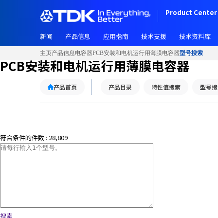
W
Product Center 
e
l
新闻
产品信息
应用指南
技术支援
技术资料库
c
o
主页
产品信息
电容器
PCB安装和电机运行用薄膜电容器
型号搜索
m
PCB安装和电机运行用薄膜电容器
e
t
产品首页
产品目录
特性值搜索
型号搜
o
A
l
l
i
符合条件的件数 :
28,809
n
O
n
e
A
c
c
搜索