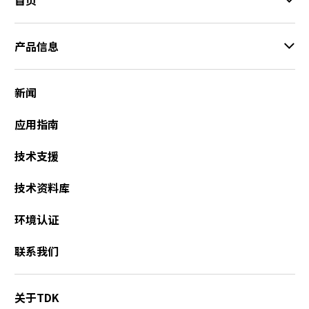
r
.
T
产品信息
o
s
t
新闻
a
r
应用指南
t
t
技术支援
h
e
技术资料库
A
l
环境认证
l
i
联系我们
n
O
n
关于TDK
e