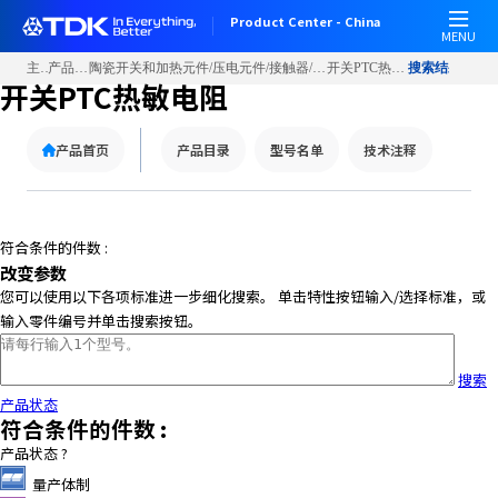
W
Product Center - China
e
MENU
l
主页
产品信息
陶瓷开关和加热元件/压电元件/接触器/蜂鸣器/麦克风
开关PTC热敏电阻
搜索结果
c
开关PTC热敏电阻
o
m
产品首页
产品目录
型号名单
技术注释
e
t
o
A
符合条件的件数 :
l
改变参数
l
您可以使用以下各项标准进一步细化搜索。 单击特性按钮输入/选择标准，或
i
输入零件编号并单击搜索按钮。
n
O
n
搜索
e
产品状态
符合条件的件数 :
A
c
产品状态
?
c
量产体制