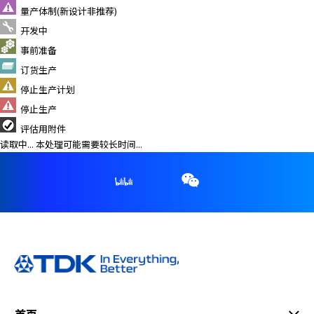
e
量产体制(新设计非推荐)
s
开发中
s
i
事前准备
b
订货生产
i
停止生产计划
l
停止生产
i
t
评估用附件
y
读取中... 本处理可能需要较长时间...
s
c
r
e
e
n
r
e
a
d
e
首页