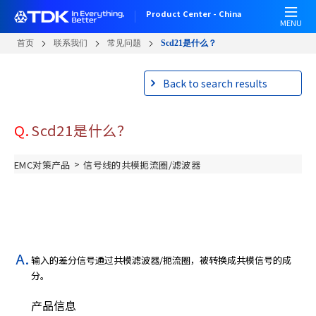
跳
Product Center - China
转
MENU
到
首页
联系我们
常见问题
Scd21是什么？
主
要
Back to search results
内
容
Q.
Scd21是什么？
>
EMC对策产品
信号线的共模扼流圈/滤波器
输入的差分信号通过共模滤波器/扼流圈，被转换成共模信号的成
分。
产品信息