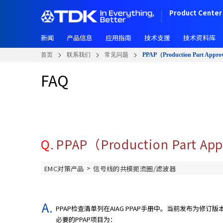
W
跳
Product Center 
e
转
l
到
c
新闻
产品信息
应用指南
技术支援
技术资料库
主
o
要
首页
联系我们
常见问题
PPAP（Production Part A
m
内
e
容
FAQ
t
o
A
l
l
i
Q.
PPAP（Production Part
n
O
>
EMC对策产品
信号线的共模扼流圈/滤波器
n
e
A
c
PPAP检查清单列在AIAG PPAP手册中。当前发布为修订版
c
必要的PPAP项目为：