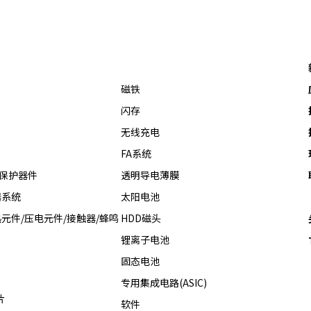
磁铁
闪存
无线充电
FA系统
热保护器件
透明导电薄膜
器系统
太阳电池
元件/压电元件/接触器/蜂鸣
HDD磁头
锂离子电池
固态电池
专用集成电路(ASIC)
片
软件