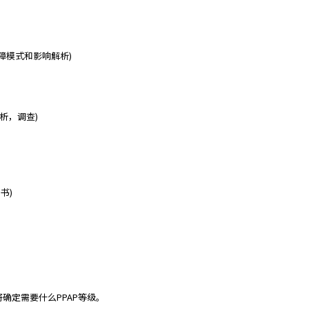
sis，故障模式和影响解析)
统分析，调查)
告书)
将确定需要什么PPAP等级。