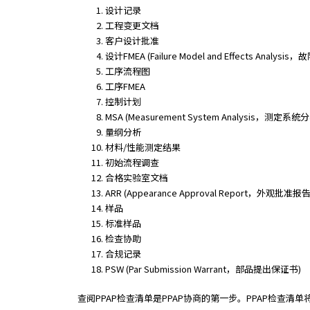
e
设计记录
s
工程变更文档
s
客户设计批准
i
设计FMEA (Failure Model and Effects Analy
b
工序流程图
i
工序FMEA
l
控制计划
i
MSA (Measurement System Analysis，测定系
t
量纲分析
y
材料/性能测定结果
s
初始流程调查
c
合格实验室文档
r
ARR (Appearance Approval Report，外观批准报
e
样品
e
标准样品
n
检查协助
r
合规记录
e
PSW (Par Submission Warrant，部品提出保证书)
a
d
查阅PPAP检查清单是PPAP协商的第一步。PPAP检查清单
e