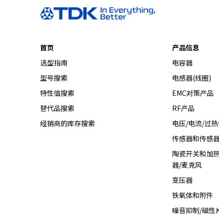
h
i
s
s
首页
产品信息
h
o
选型指南
电容器
r
型号搜索
电感器(线圈)
t
特性值搜索
EMC对策产品
c
u
替代品搜索
RF产品
t
经销商的库存搜索
电压/电流/过
a
c
传感器和传感
t
陶瓷开关和加热
i
器/麦克风
v
a
变压器
t
铁氧体和附件
e
噪音抑制/磁性
s