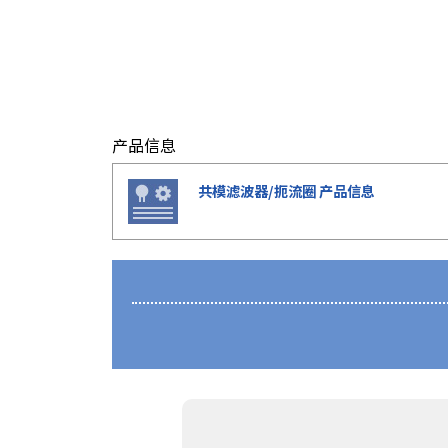
r
.
T
o
s
t
产品信息
a
r
共模滤波器/扼流圈 产品信息
t
t
h
e
A
l
l
i
n
O
n
e