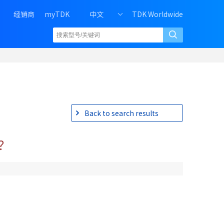
H
经销商
myTDK
中文
TDK Worldwide
e
a
d
e
r
r
i
g
h
Back to search results
t
m
目？
e
n
u
o
f
P
C