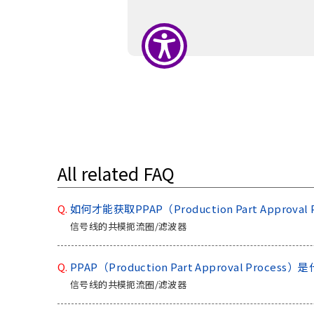
A
c
c
e
s
s
i
b
i
l
i
All related FAQ
t
y
s
Q.
如何才能获取PPAP（Production Part Approva
c
信号线的共模扼流圈/滤波器
r
e
Q.
PPAP（Production Part Approval Process
e
n
信号线的共模扼流圈/滤波器
r
e